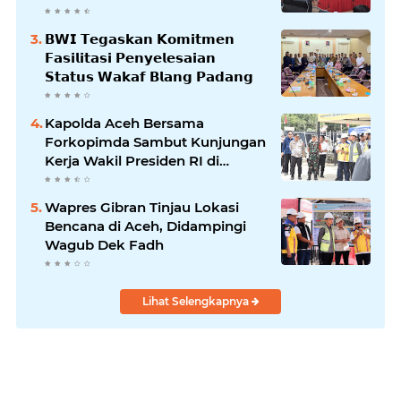
𝗕𝗹𝗮𝗻𝗴𝗽𝗮𝗱𝗮𝗻𝗴
𝗕𝗪𝗜 𝗧𝗲𝗴𝗮𝘀𝗸𝗮𝗻 𝗞𝗼𝗺𝗶𝘁𝗺𝗲𝗻
𝗙𝗮𝘀𝗶𝗹𝗶𝘁𝗮𝘀𝗶 𝗣𝗲𝗻𝘆𝗲𝗹𝗲𝘀𝗮𝗶𝗮𝗻
𝗦𝘁𝗮𝘁𝘂𝘀 𝗪𝗮𝗸𝗮𝗳 𝗕𝗹𝗮𝗻𝗴 𝗣𝗮𝗱𝗮𝗻𝗴
Kapolda Aceh Bersama
Forkopimda Sambut Kunjungan
Kerja Wakil Presiden RI di
Kabupaten Bireuen
Wapres Gibran Tinjau Lokasi
Bencana di Aceh, Didampingi
Wagub Dek Fadh
Lihat Selengkapnya