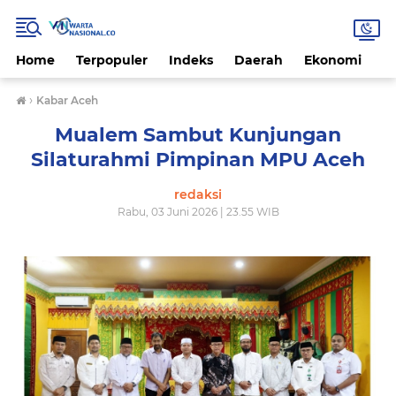
Home
Terpopuler
Indeks
Daerah
Ekonomi
H
›
Kabar Aceh
Mualem Sambut Kunjungan
Silaturahmi Pimpinan MPU Aceh
redaksi
Rabu, 03 Juni 2026 | 23.55 WIB