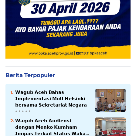
Berita Terpopuler
𝗪𝗮𝗴𝘂𝗯 𝗔𝗰𝗲𝗵 𝗕𝗮𝗵𝗮𝘀
𝗜𝗺𝗽𝗹𝗲𝗺𝗲𝗻𝘁𝗮𝘀𝗶 𝗠𝗼𝗨 𝗛𝗲𝗹𝘀𝗶𝗻𝗸𝗶
𝗯𝗲𝗿𝘀𝗮𝗺𝗮 𝗦𝗲𝗸𝗿𝗲𝘁𝗮𝗿𝗶𝗮𝘁 𝗡𝗲𝗴𝗮𝗿𝗮
𝗪𝗮𝗴𝘂𝗯 𝗔𝗰𝗲𝗵 𝗔𝘂𝗱𝗶𝗲𝗻𝘀𝗶
𝗱𝗲𝗻𝗴𝗮𝗻 𝗠𝗲𝗻𝗸𝗼 𝗞𝘂𝗺𝗵𝗮𝗺
𝗜𝗺𝗶𝗽𝗮𝘀 𝗧𝗲𝗿𝗸𝗮𝗶𝘁 𝗦𝘁𝗮𝘁𝘂𝘀 𝗪𝗮𝗸𝗮𝗳