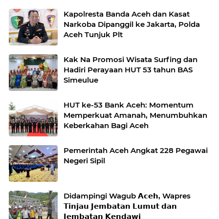
Kapolresta Banda Aceh dan Kasat
Narkoba Dipanggil ke Jakarta, Polda
Aceh Tunjuk Plt
Kak Na Promosi Wisata Surfing dan
Hadiri Perayaan HUT 53 tahun BAS
Simeulue
HUT ke-53 Bank Aceh: Momentum
Memperkuat Amanah, Menumbuhkan
Keberkahan Bagi Aceh
Pemerintah Aceh Angkat 228 Pegawai
Negeri Sipil
Didampingi Wagub 𝗔𝗰𝗲𝗵, Wapres
𝗧𝗶𝗻𝗷𝗮𝘂 𝗝𝗲𝗺𝗯𝗮𝘁𝗮𝗻 𝗟𝘂𝗺𝘂𝘁 𝗱𝗮𝗻
𝗝𝗲𝗺𝗯𝗮𝘁𝗮𝗻 𝗞𝗲𝗻𝗱𝗮𝘄𝗶