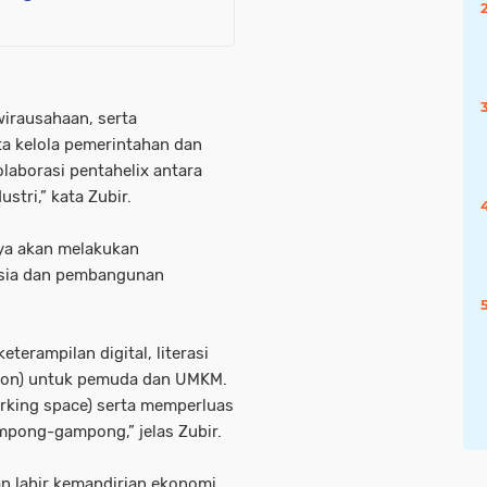
irausahaan, serta
ata kelola pemerintahan dan
olaborasi pentahelix antara
stri,” kata Zubir.
nya akan melakukan
usia dan pembangunan
terampilan digital, literasi
athon) untuk pemuda dan UMKM.
orking space) serta memperluas
ampong-gampong,” jelas Zubir.
n lahir kemandirian ekonomi