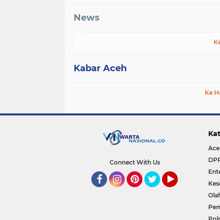
News
K
Kabar Aceh
Ke H
Kat
Ace
DP
Connect With Us
Ent
Kes
Facebook
Instagram
Pinterest
Twitter
YouTube
Ola
Pem
Polr