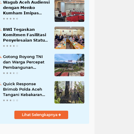
𝗪𝗮𝗴𝘂𝗯 𝗔𝗰𝗲𝗵 𝗔𝘂𝗱𝗶𝗲𝗻𝘀𝗶
𝗱𝗲𝗻𝗴𝗮𝗻 𝗠𝗲𝗻𝗸𝗼
𝗞𝘂𝗺𝗵𝗮𝗺 𝗜𝗺𝗶𝗽𝗮𝘀
𝗧𝗲𝗿𝗸𝗮𝗶𝘁 𝗦𝘁𝗮𝘁𝘂𝘀 𝗪𝗮𝗸𝗮𝗳
𝗕𝗹𝗮𝗻𝗴𝗽𝗮𝗱𝗮𝗻𝗴
𝗕𝗪𝗜 𝗧𝗲𝗴𝗮𝘀𝗸𝗮𝗻
𝗞𝗼𝗺𝗶𝘁𝗺𝗲𝗻 𝗙𝗮𝘀𝗶𝗹𝗶𝘁𝗮𝘀𝗶
𝗣𝗲𝗻𝘆𝗲𝗹𝗲𝘀𝗮𝗶𝗮𝗻 𝗦𝘁𝗮𝘁𝘂𝘀
𝗪𝗮𝗸𝗮𝗳 𝗕𝗹𝗮𝗻𝗴 𝗣𝗮𝗱𝗮𝗻𝗴
Gotong Royong TNI
dan Warga Percepat
Pembangunan
Jembatan Gantung
Perintis Kuta Ujung
Aceh Tenggara
Quick Response
Brimob Polda Aceh
Tangani Kebakaran
Hutan di Lembah
Seulawah
Lihat Selengkapnya