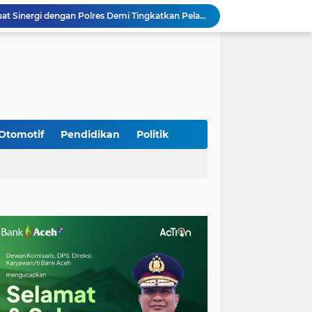
Bupati Aceh Besar Perkuat Sinergi dengan Polres Demi Tingkatkan Pelayanan Masyarakat
Kapolda Aceh Tinjau Kerusakan Rumah Dinas Aspol Lamteumen I Akibat Angin Kencang Disertai Hujan
Kodim Kota Banda Aceh Gelar Sidang Usul Kenaikan Pangkat Bintara dan Tamtama Periode 1 April 2027
Kasdim 0101/Kota Banda Aceh Hadiri Apel Siaga Bencana Hydrometeorologi 2026, Perkuat Kesiapsiagaan Hadapi Ancaman Kekeringan
Koramil Seulimeum Hadiri Rapat Persiapan HUT Ke-81 Kemerdekaan RI Tingkat Kecamatan
Babinsa Jalin Komunikasi dengan Aparatur Gampong, Perkuat Sinergi Membangun Desa
Babinsa Hadiri Rembuk Stunting, Perkuat Sinergi Wujudkan Generasi Sehat di Kuta Malaka
Babinsa Bak Seutui Ingatkan Warga Tetap Waspada Hadapi Cuaca Tak Menentu
Otomotif
Pendidikan
Politik
Kodim 0108/Agara dan Yon TP 855/RD Bersama Warga Cor Pondasi Blok Angkur Jembatan Gantung di Ds. Lawe Ger Ger, Aceh Tenggara
Perkuat Akses dan Mobilitas Masyarakat, Kodim 0106/Ateng Dukung Pembangunan Jembatan Beton di Rusip Antara, Aceh Tengah