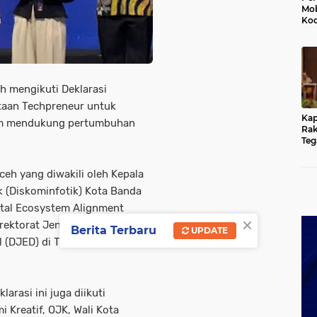
Mob
Kod
Du
Jem
Rus
Ten
 mengikuti Deklarasi
taan Techpreneur untuk
Kap
lam mendukung pertumbuhan
Rak
Teg
Kun
yan
Aceh yang diwakili oleh Kepala
Hu
k (Diskominfotik) Kota Banda
tal Ecosystem Alignment
×
rektorat Jenderal Ekosistem
Berita Terbaru
UPDATE
l (DJED) di Tribrata Convention
arasi ini juga diikuti
 Kreatif, OJK, Wali Kota