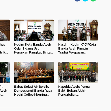
ahas
Kodim Kota Banda Aceh
Kasdim Kodim 0101/Kota
Gelar Sidang Usul
Banda Aceh Pimpin
h Ikut
Kenaikan Pangkat Bintara
Tradisi Pelepasan
dan Tamtama Periode 1
Personel Pindah Satuan
April 2027
I,
Bahas Solusi Air Bersih,
Kapolda Aceh: Purna
 Aceh
Danposramil Banda Raya
Bakti Bukan Akhir
n
Hadiri Coffee Morning
Pengabdian,
Bersama Muspika
Purnawirawan Tetap Pilar
Kekuatan Polri