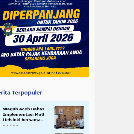
rita Terpopuler
𝗪𝗮𝗴𝘂𝗯 𝗔𝗰𝗲𝗵 𝗕𝗮𝗵𝗮𝘀
𝗜𝗺𝗽𝗹𝗲𝗺𝗲𝗻𝘁𝗮𝘀𝗶 𝗠𝗼𝗨
𝗛𝗲𝗹𝘀𝗶𝗻𝗸𝗶 𝗯𝗲𝗿𝘀𝗮𝗺𝗮
𝗦𝗲𝗸𝗿𝗲𝘁𝗮𝗿𝗶𝗮𝘁 𝗡𝗲𝗴𝗮𝗿𝗮