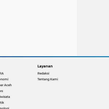
Layanan
RA
Redaksi
onomi
Tentang Kami
ar Aceh
ws
iwisata
itik
nologi