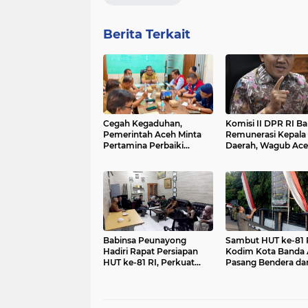
Berita Terkait
Cegah Kegaduhan,
Komisi II DPR RI B
Pemerintah Aceh Minta
Remunerasi Kepala
Pertamina Perbaiki
Daerah, Wagub Ace
Pelayanan SPBU
Sampaikan Aspirasi
Babinsa Peunayong
Sambut HUT ke-81 R
Hadiri Rapat Persiapan
Kodim Kota Banda
HUT ke-81 RI, Perkuat
Pasang Bendera da
Sinergi Sukseskan
Umbul-Umbul
Perayaan Kemerdekaan