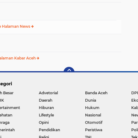
e Halaman News
alaman Kabar Aceh
egori
h Besar
Advetorial
Banda Aceh
DP
RK
Daerah
Dunia
Ek
ertainment
Hiburan
Hukum
Kab
ehatan
Lifestyle
Nasional
Ne
hraga
Opini
Otomotif
Par
erintah
Pendidikan
Peristiwa
Pol
i
Religi
TNI
Tek