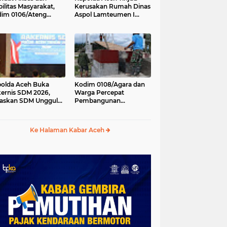
ilitas Masyarakat,
Kerusakan Rumah Dinas
im 0106/Ateng
Aspol Lamteumen I
kung Pembangunan
Akibat Angin Kencang
batan Beton di
Disertai Hujan
ip Antara, Aceh
gah
olda Aceh Buka
Kodim 0108/Agara dan
ernis SDM 2026,
Warga Percepat
askan SDM Unggul
Pembangunan
ci Pelayanan Polri
Jembatan Gantung di
g Profesional dan
Kuta Ujung, Aceh
manis
Tenggara
Ke Halaman Kabar Aceh