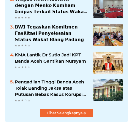
𝗱𝗲𝗻𝗴𝗮𝗻 𝗠𝗲𝗻𝗸𝗼 𝗞𝘂𝗺𝗵𝗮𝗺
𝗜𝗺𝗶𝗽𝗮𝘀 𝗧𝗲𝗿𝗸𝗮𝗶𝘁 𝗦𝘁𝗮𝘁𝘂𝘀 𝗪𝗮𝗸𝗮𝗳
𝗕𝗹𝗮𝗻𝗴𝗽𝗮𝗱𝗮𝗻𝗴
𝗕𝗪𝗜 𝗧𝗲𝗴𝗮𝘀𝗸𝗮𝗻 𝗞𝗼𝗺𝗶𝘁𝗺𝗲𝗻
𝗙𝗮𝘀𝗶𝗹𝗶𝘁𝗮𝘀𝗶 𝗣𝗲𝗻𝘆𝗲𝗹𝗲𝘀𝗮𝗶𝗮𝗻
𝗦𝘁𝗮𝘁𝘂𝘀 𝗪𝗮𝗸𝗮𝗳 𝗕𝗹𝗮𝗻𝗴 𝗣𝗮𝗱𝗮𝗻𝗴
KMA Lantik Dr Sutio Jadi KPT
Banda Aceh Gantikan Nursyam
Pengadilan Tinggi Banda Aceh
Tolak Banding Jaksa atas
Putusan Bebas Kasus Korupsi
Wastafel
Lihat Selengkapnya