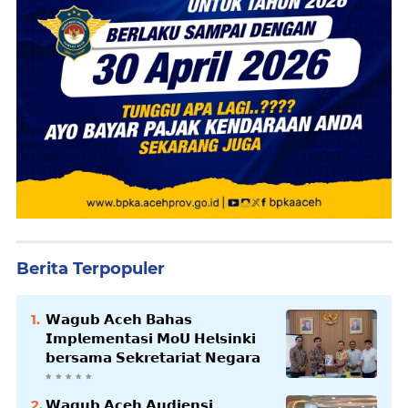
Berita Terpopuler
𝗪𝗮𝗴𝘂𝗯 𝗔𝗰𝗲𝗵 𝗕𝗮𝗵𝗮𝘀
𝗜𝗺𝗽𝗹𝗲𝗺𝗲𝗻𝘁𝗮𝘀𝗶 𝗠𝗼𝗨 𝗛𝗲𝗹𝘀𝗶𝗻𝗸𝗶
𝗯𝗲𝗿𝘀𝗮𝗺𝗮 𝗦𝗲𝗸𝗿𝗲𝘁𝗮𝗿𝗶𝗮𝘁 𝗡𝗲𝗴𝗮𝗿𝗮
𝗪𝗮𝗴𝘂𝗯 𝗔𝗰𝗲𝗵 𝗔𝘂𝗱𝗶𝗲𝗻𝘀𝗶