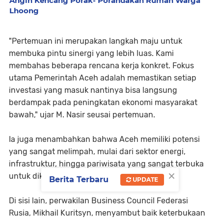
Angin Kencang Porak- Porandakan Rumah Warga
Lhoong
"Pertemuan ini merupakan langkah maju untuk
membuka pintu sinergi yang lebih luas. Kami
membahas beberapa rencana kerja konkret. Fokus
utama Pemerintah Aceh adalah memastikan setiap
investasi yang masuk nantinya bisa langsung
berdampak pada peningkatan ekonomi masyarakat
bawah," ujar M. Nasir seusai pertemuan.
Ia juga menambahkan bahwa Aceh memiliki potensi
yang sangat melimpah, mulai dari sektor energi,
infrastruktur, hingga pariwisata yang sangat terbuka
×
untuk dikerjasamakan dengan pihak Rusia.
Berita Terbaru
UPDATE
Di sisi lain, perwakilan Business Council Federasi
Rusia, Mikhail Kuritsyn, menyambut baik keterbukaan