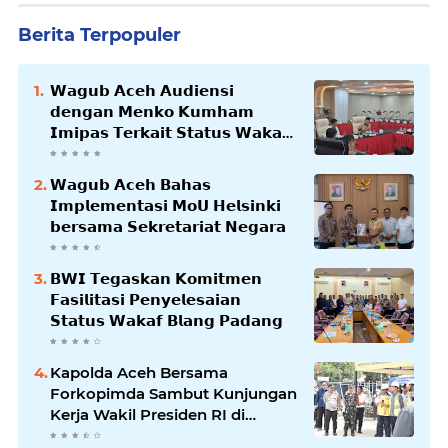
Berita Terpopuler
𝗪𝗮𝗴𝘂𝗯 𝗔𝗰𝗲𝗵 𝗔𝘂𝗱𝗶𝗲𝗻𝘀𝗶
𝗱𝗲𝗻𝗴𝗮𝗻 𝗠𝗲𝗻𝗸𝗼 𝗞𝘂𝗺𝗵𝗮𝗺
𝗜𝗺𝗶𝗽𝗮𝘀 𝗧𝗲𝗿𝗸𝗮𝗶𝘁 𝗦𝘁𝗮𝘁𝘂𝘀 𝗪𝗮𝗸𝗮𝗳
𝗕𝗹𝗮𝗻𝗴𝗽𝗮𝗱𝗮𝗻𝗴
𝗪𝗮𝗴𝘂𝗯 𝗔𝗰𝗲𝗵 𝗕𝗮𝗵𝗮𝘀
𝗜𝗺𝗽𝗹𝗲𝗺𝗲𝗻𝘁𝗮𝘀𝗶 𝗠𝗼𝗨 𝗛𝗲𝗹𝘀𝗶𝗻𝗸𝗶
𝗯𝗲𝗿𝘀𝗮𝗺𝗮 𝗦𝗲𝗸𝗿𝗲𝘁𝗮𝗿𝗶𝗮𝘁 𝗡𝗲𝗴𝗮𝗿𝗮
𝗕𝗪𝗜 𝗧𝗲𝗴𝗮𝘀𝗸𝗮𝗻 𝗞𝗼𝗺𝗶𝘁𝗺𝗲𝗻
𝗙𝗮𝘀𝗶𝗹𝗶𝘁𝗮𝘀𝗶 𝗣𝗲𝗻𝘆𝗲𝗹𝗲𝘀𝗮𝗶𝗮𝗻
𝗦𝘁𝗮𝘁𝘂𝘀 𝗪𝗮𝗸𝗮𝗳 𝗕𝗹𝗮𝗻𝗴 𝗣𝗮𝗱𝗮𝗻𝗴
Kapolda Aceh Bersama
Forkopimda Sambut Kunjungan
Kerja Wakil Presiden RI di
Kabupaten Bireuen