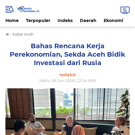
Home
Terpopuler
Indeks
Daerah
Ekonomi
H
›
Kabar Aceh
Bahas Rencana Kerja
Perekonomian, Sekda Aceh Bidik
Investasi dari Rusia
redaksi
Sabtu, 06 Juni 2026 | 22.04 WIB