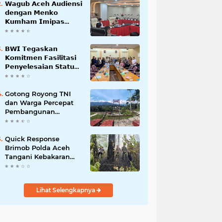
𝗪𝗮𝗴𝘂𝗯 𝗔𝗰𝗲𝗵 𝗔𝘂𝗱𝗶𝗲𝗻𝘀𝗶
𝗱𝗲𝗻𝗴𝗮𝗻 𝗠𝗲𝗻𝗸𝗼
𝗞𝘂𝗺𝗵𝗮𝗺 𝗜𝗺𝗶𝗽𝗮𝘀
𝗧𝗲𝗿𝗸𝗮𝗶𝘁 𝗦𝘁𝗮𝘁𝘂𝘀 𝗪𝗮𝗸𝗮𝗳
𝗕𝗹𝗮𝗻𝗴𝗽𝗮𝗱𝗮𝗻𝗴
𝗕𝗪𝗜 𝗧𝗲𝗴𝗮𝘀𝗸𝗮𝗻
𝗞𝗼𝗺𝗶𝘁𝗺𝗲𝗻 𝗙𝗮𝘀𝗶𝗹𝗶𝘁𝗮𝘀𝗶
𝗣𝗲𝗻𝘆𝗲𝗹𝗲𝘀𝗮𝗶𝗮𝗻 𝗦𝘁𝗮𝘁𝘂𝘀
𝗪𝗮𝗸𝗮𝗳 𝗕𝗹𝗮𝗻𝗴 𝗣𝗮𝗱𝗮𝗻𝗴
Gotong Royong TNI
dan Warga Percepat
Pembangunan
Jembatan Gantung
Perintis Kuta Ujung
Aceh Tenggara
Quick Response
Brimob Polda Aceh
Tangani Kebakaran
Hutan di Lembah
Seulawah
Lihat Selengkapnya