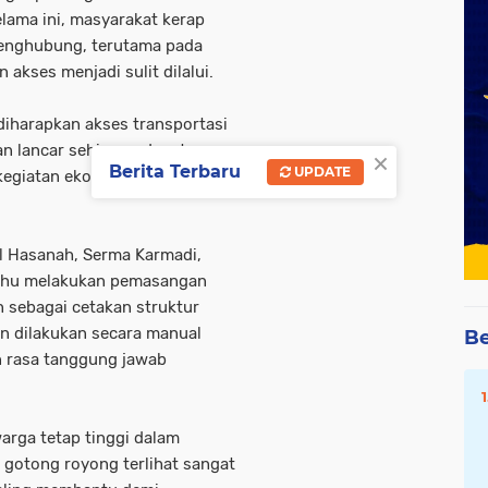
lama ini, masyarakat kerap
 penghubung, terutama pada
 akses menjadi sulit dilalui.
diharapkan akses transportasi
n lancar sehingga dapat
×
Berita Terbaru
UPDATE
kegiatan ekonomi, pendidikan,
ul Hasanah, Serma Karmadi,
hu melakukan pemasangan
 sebagai cetakan struktur
n dilakukan secara manual
Be
 rasa tanggung jawab
arga tetap tinggi dalam
otong royong terlihat sangat