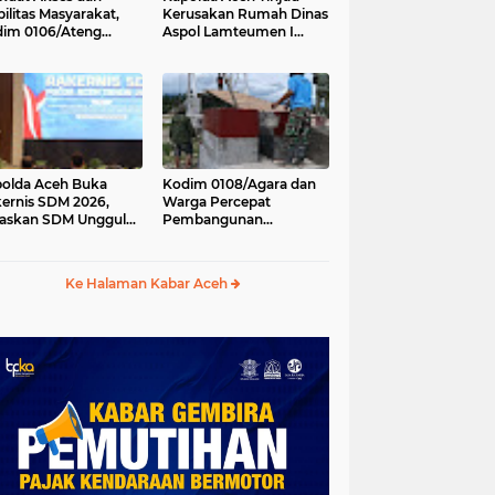
ilitas Masyarakat,
Kerusakan Rumah Dinas
im 0106/Ateng
Aspol Lamteumen I
kung Pembangunan
Akibat Angin Kencang
batan Beton di
Disertai Hujan
ip Antara, Aceh
gah
olda Aceh Buka
Kodim 0108/Agara dan
ernis SDM 2026,
Warga Percepat
askan SDM Unggul
Pembangunan
ci Pelayanan Polri
Jembatan Gantung di
g Profesional dan
Kuta Ujung, Aceh
manis
Tenggara
Ke Halaman Kabar Aceh