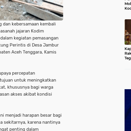
Mob
Kod
Du
Jem
Rus
g dan kebersamaan kembali
Ten
Hasanah jajaran Kodim
 dalam kegiatan pemasangan
ng Perintis di Desa Jambur
Kap
aten Aceh Tenggara, Kamis
Rak
Teg
Kun
yan
Hu
 upaya percepatan
rtujuan untuk meningkatkan
kat, khususnya bagi warga
asan akses akibat kondisi
ni menjadi harapan besar bagi
sekitarnya, karena nantinya
ngat penting dalam