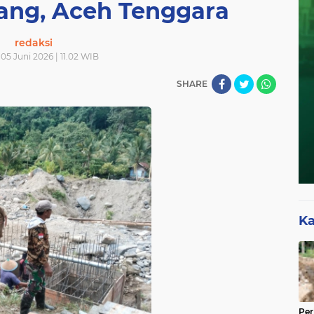
ng, Aceh Tenggara
redaksi
05 Juni 2026 | 11.02 WIB
SHARE
Ka
Per