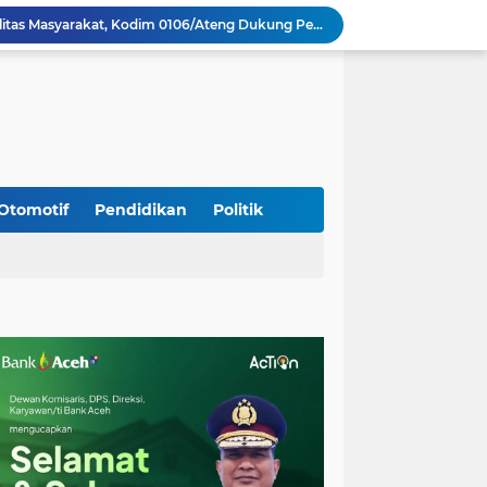
Perkuat Akses dan Mobilitas Masyarakat, Kodim 0106/Ateng Dukung Pembangunan Jembatan Beton di Rusip Antara, Aceh Tengah
Bupati Aceh Besar Perkuat Sinergi dengan Polres Demi Tingkatkan Pelayanan Masyarakat
Kapolda Aceh Tinjau Kerusakan Rumah Dinas Aspol Lamteumen I Akibat Angin Kencang Disertai Hujan
Kodim Kota Banda Aceh Gelar Sidang Usul Kenaikan Pangkat Bintara dan Tamtama Periode 1 April 2027
Kasdim 0101/Kota Banda Aceh Hadiri Apel Siaga Bencana Hydrometeorologi 2026, Perkuat Kesiapsiagaan Hadapi Ancaman Kekeringan
Koramil Seulimeum Hadiri Rapat Persiapan HUT Ke-81 Kemerdekaan RI Tingkat Kecamatan
Babinsa Jalin Komunikasi dengan Aparatur Gampong, Perkuat Sinergi Membangun Desa
Babinsa Hadiri Rembuk Stunting, Perkuat Sinergi Wujudkan Generasi Sehat di Kuta Malaka
Otomotif
Pendidikan
Politik
Babinsa Bak Seutui Ingatkan Warga Tetap Waspada Hadapi Cuaca Tak Menentu
Kodim 0108/Agara dan Yon TP 855/RD Bersama Warga Cor Pondasi Blok Angkur Jembatan Gantung di Ds. Lawe Ger Ger, Aceh Tenggara