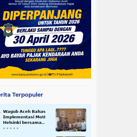
rita Terpopuler
𝗪𝗮𝗴𝘂𝗯 𝗔𝗰𝗲𝗵 𝗕𝗮𝗵𝗮𝘀
𝗜𝗺𝗽𝗹𝗲𝗺𝗲𝗻𝘁𝗮𝘀𝗶 𝗠𝗼𝗨
𝗛𝗲𝗹𝘀𝗶𝗻𝗸𝗶 𝗯𝗲𝗿𝘀𝗮𝗺𝗮
𝗦𝗲𝗸𝗿𝗲𝘁𝗮𝗿𝗶𝗮𝘁 𝗡𝗲𝗴𝗮𝗿𝗮