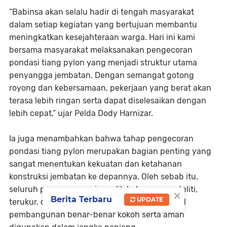
“Babinsa akan selalu hadir di tengah masyarakat
dalam setiap kegiatan yang bertujuan membantu
meningkatkan kesejahteraan warga. Hari ini kami
bersama masyarakat melaksanakan pengecoran
pondasi tiang pylon yang menjadi struktur utama
penyangga jembatan. Dengan semangat gotong
royong dan kebersamaan, pekerjaan yang berat akan
terasa lebih ringan serta dapat diselesaikan dengan
lebih cepat,” ujar Pelda Dody Harnizar.
Ia juga menambahkan bahwa tahap pengecoran
pondasi tiang pylon merupakan bagian penting yang
sangat menentukan kekuatan dan ketahanan
konstruksi jembatan ke depannya. Oleh sebab itu,
seluruh proses pengerjaan dilakukan secara teliti,
×
Berita Terbaru
UPDATE
terukur, dan penuh tanggung jawab agar hasil
pembangunan benar-benar kokoh serta aman