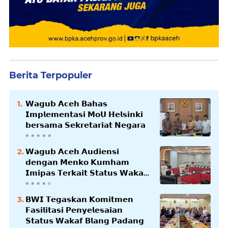
Berita Terpopuler
𝗪𝗮𝗴𝘂𝗯 𝗔𝗰𝗲𝗵 𝗕𝗮𝗵𝗮𝘀
𝗜𝗺𝗽𝗹𝗲𝗺𝗲𝗻𝘁𝗮𝘀𝗶 𝗠𝗼𝗨 𝗛𝗲𝗹𝘀𝗶𝗻𝗸𝗶
𝗯𝗲𝗿𝘀𝗮𝗺𝗮 𝗦𝗲𝗸𝗿𝗲𝘁𝗮𝗿𝗶𝗮𝘁 𝗡𝗲𝗴𝗮𝗿𝗮
𝗪𝗮𝗴𝘂𝗯 𝗔𝗰𝗲𝗵 𝗔𝘂𝗱𝗶𝗲𝗻𝘀𝗶
𝗱𝗲𝗻𝗴𝗮𝗻 𝗠𝗲𝗻𝗸𝗼 𝗞𝘂𝗺𝗵𝗮𝗺
𝗜𝗺𝗶𝗽𝗮𝘀 𝗧𝗲𝗿𝗸𝗮𝗶𝘁 𝗦𝘁𝗮𝘁𝘂𝘀 𝗪𝗮𝗸𝗮𝗳
𝗕𝗹𝗮𝗻𝗴𝗽𝗮𝗱𝗮𝗻𝗴
𝗕𝗪𝗜 𝗧𝗲𝗴𝗮𝘀𝗸𝗮𝗻 𝗞𝗼𝗺𝗶𝘁𝗺𝗲𝗻
𝗙𝗮𝘀𝗶𝗹𝗶𝘁𝗮𝘀𝗶 𝗣𝗲𝗻𝘆𝗲𝗹𝗲𝘀𝗮𝗶𝗮𝗻
𝗦𝘁𝗮𝘁𝘂𝘀 𝗪𝗮𝗸𝗮𝗳 𝗕𝗹𝗮𝗻𝗴 𝗣𝗮𝗱𝗮𝗻𝗴