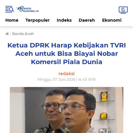
Home
Terpopuler
Indeks
Daerah
Ekonomi
H
›
Banda Aceh
Ketua DPRK Harap Kebijakan TVRI
Aceh untuk Bisa Biayai Nobar
Komersil Piala Dunia
redaksi
Minggu, 07 Juni 2026 | 14.43 WIB