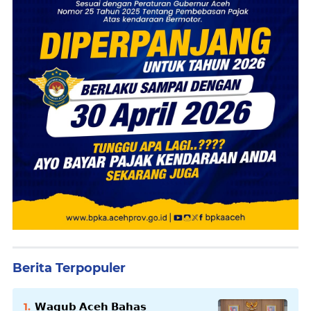
Berita Terpopuler
𝗪𝗮𝗴𝘂𝗯 𝗔𝗰𝗲𝗵 𝗕𝗮𝗵𝗮𝘀