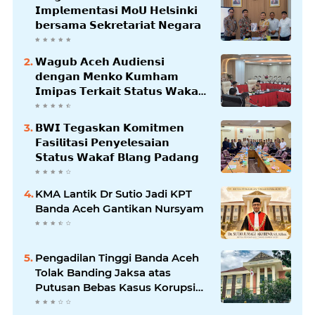
𝗜𝗺𝗽𝗹𝗲𝗺𝗲𝗻𝘁𝗮𝘀𝗶 𝗠𝗼𝗨 𝗛𝗲𝗹𝘀𝗶𝗻𝗸𝗶
𝗯𝗲𝗿𝘀𝗮𝗺𝗮 𝗦𝗲𝗸𝗿𝗲𝘁𝗮𝗿𝗶𝗮𝘁 𝗡𝗲𝗴𝗮𝗿𝗮
𝗪𝗮𝗴𝘂𝗯 𝗔𝗰𝗲𝗵 𝗔𝘂𝗱𝗶𝗲𝗻𝘀𝗶
𝗱𝗲𝗻𝗴𝗮𝗻 𝗠𝗲𝗻𝗸𝗼 𝗞𝘂𝗺𝗵𝗮𝗺
𝗜𝗺𝗶𝗽𝗮𝘀 𝗧𝗲𝗿𝗸𝗮𝗶𝘁 𝗦𝘁𝗮𝘁𝘂𝘀 𝗪𝗮𝗸𝗮𝗳
𝗕𝗹𝗮𝗻𝗴𝗽𝗮𝗱𝗮𝗻𝗴
𝗕𝗪𝗜 𝗧𝗲𝗴𝗮𝘀𝗸𝗮𝗻 𝗞𝗼𝗺𝗶𝘁𝗺𝗲𝗻
𝗙𝗮𝘀𝗶𝗹𝗶𝘁𝗮𝘀𝗶 𝗣𝗲𝗻𝘆𝗲𝗹𝗲𝘀𝗮𝗶𝗮𝗻
𝗦𝘁𝗮𝘁𝘂𝘀 𝗪𝗮𝗸𝗮𝗳 𝗕𝗹𝗮𝗻𝗴 𝗣𝗮𝗱𝗮𝗻𝗴
KMA Lantik Dr Sutio Jadi KPT
Banda Aceh Gantikan Nursyam
Pengadilan Tinggi Banda Aceh
Tolak Banding Jaksa atas
Putusan Bebas Kasus Korupsi
Wastafel