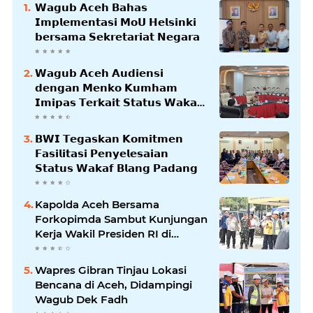
𝗪𝗮𝗴𝘂𝗯 𝗔𝗰𝗲𝗵 𝗕𝗮𝗵𝗮𝘀
𝗜𝗺𝗽𝗹𝗲𝗺𝗲𝗻𝘁𝗮𝘀𝗶 𝗠𝗼𝗨 𝗛𝗲𝗹𝘀𝗶𝗻𝗸𝗶
𝗯𝗲𝗿𝘀𝗮𝗺𝗮 𝗦𝗲𝗸𝗿𝗲𝘁𝗮𝗿𝗶𝗮𝘁 𝗡𝗲𝗴𝗮𝗿𝗮
𝗪𝗮𝗴𝘂𝗯 𝗔𝗰𝗲𝗵 𝗔𝘂𝗱𝗶𝗲𝗻𝘀𝗶
𝗱𝗲𝗻𝗴𝗮𝗻 𝗠𝗲𝗻𝗸𝗼 𝗞𝘂𝗺𝗵𝗮𝗺
𝗜𝗺𝗶𝗽𝗮𝘀 𝗧𝗲𝗿𝗸𝗮𝗶𝘁 𝗦𝘁𝗮𝘁𝘂𝘀 𝗪𝗮𝗸𝗮𝗳
𝗕𝗹𝗮𝗻𝗴𝗽𝗮𝗱𝗮𝗻𝗴
𝗕𝗪𝗜 𝗧𝗲𝗴𝗮𝘀𝗸𝗮𝗻 𝗞𝗼𝗺𝗶𝘁𝗺𝗲𝗻
𝗙𝗮𝘀𝗶𝗹𝗶𝘁𝗮𝘀𝗶 𝗣𝗲𝗻𝘆𝗲𝗹𝗲𝘀𝗮𝗶𝗮𝗻
𝗦𝘁𝗮𝘁𝘂𝘀 𝗪𝗮𝗸𝗮𝗳 𝗕𝗹𝗮𝗻𝗴 𝗣𝗮𝗱𝗮𝗻𝗴
Kapolda Aceh Bersama
Forkopimda Sambut Kunjungan
Kerja Wakil Presiden RI di
Kabupaten Bireuen
Wapres Gibran Tinjau Lokasi
Bencana di Aceh, Didampingi
Wagub Dek Fadh