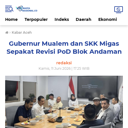
Home
Terpopuler
Indeks
Daerah
Ekonomi
H
›
Kabar Aceh
Gubernur Mualem dan SKK Migas
Sepakat Revisi PoD Blok Andaman
redaksi
Kamis, 11 Juni 2026 | 17.25 WIB