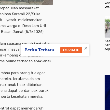
Yon
War
kepedulian masyarakat
Ang
abinsa Koramil 22/Suka
Gan
Ger
u Ilyasak, melaksanakan
ama warga di Desa Lam Urit,
Besar, Jumat (5/6/2026).
Kap
alam suasana penuh keakraban,
Ker
×
Asp
engan masyarakat guna
Berita Terbaru
UPDATE
Aki
rkembang di lingkungan,
Dis
me online terhadap anak-anak.
imbau para orang tua agar
mereka, terutama dalam
nak-anak tidak dibiarkan
arena dapat berdampak buruk
, serta kesehatan mereka.
ontrol dapat memengaruhi