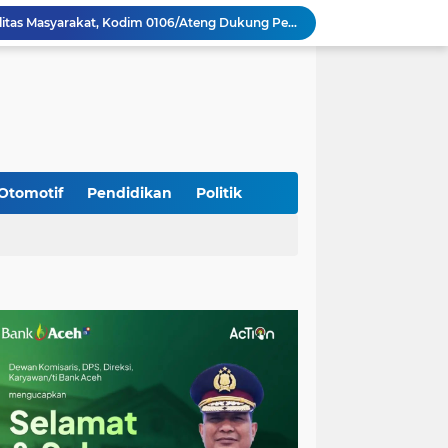
Perkuat Akses dan Mobilitas Masyarakat, Kodim 0106/Ateng Dukung Pembangunan Jembatan Beton di Rusip Antara, Aceh Tengah
Bupati Aceh Besar Perkuat Sinergi dengan Polres Demi Tingkatkan Pelayanan Masyarakat
Kapolda Aceh Tinjau Kerusakan Rumah Dinas Aspol Lamteumen I Akibat Angin Kencang Disertai Hujan
Kodim Kota Banda Aceh Gelar Sidang Usul Kenaikan Pangkat Bintara dan Tamtama Periode 1 April 2027
Kasdim 0101/Kota Banda Aceh Hadiri Apel Siaga Bencana Hydrometeorologi 2026, Perkuat Kesiapsiagaan Hadapi Ancaman Kekeringan
Koramil Seulimeum Hadiri Rapat Persiapan HUT Ke-81 Kemerdekaan RI Tingkat Kecamatan
Babinsa Jalin Komunikasi dengan Aparatur Gampong, Perkuat Sinergi Membangun Desa
Babinsa Hadiri Rembuk Stunting, Perkuat Sinergi Wujudkan Generasi Sehat di Kuta Malaka
Otomotif
Pendidikan
Politik
Program Daily Riding Impression Berlanjut, New Honda Vario EVO 160 Temani Mobilitas Harian Peserta
Kodim 0108/Agara dan Yon TP 855/RD Bersama Warga Cor Pondasi Blok Angkur Jembatan Gantung di Ds. Lawe Ger Ger, Aceh Tenggara