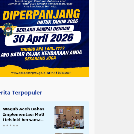
rita Terpopuler
𝗪𝗮𝗴𝘂𝗯 𝗔𝗰𝗲𝗵 𝗕𝗮𝗵𝗮𝘀
𝗜𝗺𝗽𝗹𝗲𝗺𝗲𝗻𝘁𝗮𝘀𝗶 𝗠𝗼𝗨
𝗛𝗲𝗹𝘀𝗶𝗻𝗸𝗶 𝗯𝗲𝗿𝘀𝗮𝗺𝗮
𝗦𝗲𝗸𝗿𝗲𝘁𝗮𝗿𝗶𝗮𝘁 𝗡𝗲𝗴𝗮𝗿𝗮