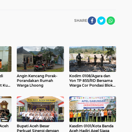
SHARE
di
Angin Kencang Porak-
Kodim 0108/Agara dan
Porandakan Rumah
Yon TP 855/RD Bersama
t Kuat
Warga Lhoong
Warga Cor Pondasi Blok
Angkur Jembatan
Gantung di Ds. Lawe Ger
Ger, Aceh Tenggara
 Aceh
Bupati Aceh Besar
Kasdim 0101/Kota Banda
Perkuat Sinergi dengan
Aceh Hadiri Apel Siaga