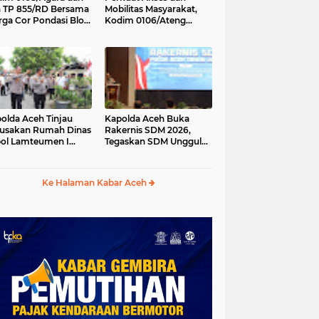
 TP 855/RD Bersama
Mobilitas Masyarakat,
ga Cor Pondasi Blok
Kodim 0106/Ateng
kur Jembatan
Dukung Pembangunan
tung di Ds. Lawe Ger
Jembatan Beton di
, Aceh Tenggara
Rusip Antara, Aceh
Tengah
olda Aceh Tinjau
Kapolda Aceh Buka
usakan Rumah Dinas
Rakernis SDM 2026,
ol Lamteumen I
Tegaskan SDM Unggul
bat Angin Kencang
Kunci Pelayanan Polri
ertai Hujan
yang Profesional dan
Humanis
Ke Halaman Kabar Aceh