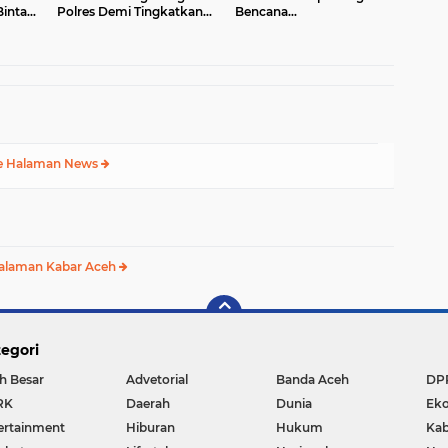
intara
Polres Demi Tingkatkan
Bencana
de 1
Pelayanan Masyarakat
Hydrometeorologi 2026,
Perkuat Kesiapsiagaan
Hadapi Ancaman
Kekeringan
e Halaman News
alaman Kabar Aceh
egori
h Besar
Advetorial
Banda Aceh
DP
RK
Daerah
Dunia
Ek
ertainment
Hiburan
Hukum
Kab