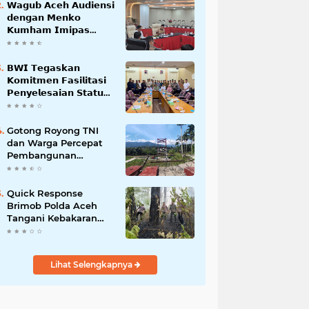
𝗪𝗮𝗴𝘂𝗯 𝗔𝗰𝗲𝗵 𝗔𝘂𝗱𝗶𝗲𝗻𝘀𝗶
𝗱𝗲𝗻𝗴𝗮𝗻 𝗠𝗲𝗻𝗸𝗼
𝗞𝘂𝗺𝗵𝗮𝗺 𝗜𝗺𝗶𝗽𝗮𝘀
𝗧𝗲𝗿𝗸𝗮𝗶𝘁 𝗦𝘁𝗮𝘁𝘂𝘀 𝗪𝗮𝗸𝗮𝗳
𝗕𝗹𝗮𝗻𝗴𝗽𝗮𝗱𝗮𝗻𝗴
𝗕𝗪𝗜 𝗧𝗲𝗴𝗮𝘀𝗸𝗮𝗻
𝗞𝗼𝗺𝗶𝘁𝗺𝗲𝗻 𝗙𝗮𝘀𝗶𝗹𝗶𝘁𝗮𝘀𝗶
𝗣𝗲𝗻𝘆𝗲𝗹𝗲𝘀𝗮𝗶𝗮𝗻 𝗦𝘁𝗮𝘁𝘂𝘀
𝗪𝗮𝗸𝗮𝗳 𝗕𝗹𝗮𝗻𝗴 𝗣𝗮𝗱𝗮𝗻𝗴
Gotong Royong TNI
dan Warga Percepat
Pembangunan
Jembatan Gantung
Perintis Kuta Ujung
Aceh Tenggara
Quick Response
Brimob Polda Aceh
Tangani Kebakaran
Hutan di Lembah
Seulawah
Lihat Selengkapnya