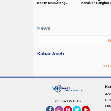
Kodim 0106/Ateng
Kenaikan Pangkat B
Dukung Pembangunan
dan Tamtama Perio
Jembatan Beton di Rusip
April 2027
Antara, Aceh Tengah
News
K
Kabar Aceh
Ke H
Kat
Ace
DP
Connect With Us
Ent