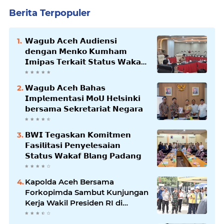
Berita Terpopuler
𝗪𝗮𝗴𝘂𝗯 𝗔𝗰𝗲𝗵 𝗔𝘂𝗱𝗶𝗲𝗻𝘀𝗶
𝗱𝗲𝗻𝗴𝗮𝗻 𝗠𝗲𝗻𝗸𝗼 𝗞𝘂𝗺𝗵𝗮𝗺
𝗜𝗺𝗶𝗽𝗮𝘀 𝗧𝗲𝗿𝗸𝗮𝗶𝘁 𝗦𝘁𝗮𝘁𝘂𝘀 𝗪𝗮𝗸𝗮𝗳
𝗕𝗹𝗮𝗻𝗴𝗽𝗮𝗱𝗮𝗻𝗴
𝗪𝗮𝗴𝘂𝗯 𝗔𝗰𝗲𝗵 𝗕𝗮𝗵𝗮𝘀
𝗜𝗺𝗽𝗹𝗲𝗺𝗲𝗻𝘁𝗮𝘀𝗶 𝗠𝗼𝗨 𝗛𝗲𝗹𝘀𝗶𝗻𝗸𝗶
𝗯𝗲𝗿𝘀𝗮𝗺𝗮 𝗦𝗲𝗸𝗿𝗲𝘁𝗮𝗿𝗶𝗮𝘁 𝗡𝗲𝗴𝗮𝗿𝗮
𝗕𝗪𝗜 𝗧𝗲𝗴𝗮𝘀𝗸𝗮𝗻 𝗞𝗼𝗺𝗶𝘁𝗺𝗲𝗻
𝗙𝗮𝘀𝗶𝗹𝗶𝘁𝗮𝘀𝗶 𝗣𝗲𝗻𝘆𝗲𝗹𝗲𝘀𝗮𝗶𝗮𝗻
𝗦𝘁𝗮𝘁𝘂𝘀 𝗪𝗮𝗸𝗮𝗳 𝗕𝗹𝗮𝗻𝗴 𝗣𝗮𝗱𝗮𝗻𝗴
Kapolda Aceh Bersama
Forkopimda Sambut Kunjungan
Kerja Wakil Presiden RI di
Kabupaten Bireuen