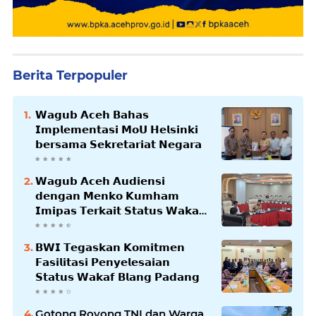
Berita Terpopuler
𝗪𝗮𝗴𝘂𝗯 𝗔𝗰𝗲𝗵 𝗕𝗮𝗵𝗮𝘀
𝗜𝗺𝗽𝗹𝗲𝗺𝗲𝗻𝘁𝗮𝘀𝗶 𝗠𝗼𝗨 𝗛𝗲𝗹𝘀𝗶𝗻𝗸𝗶
𝗯𝗲𝗿𝘀𝗮𝗺𝗮 𝗦𝗲𝗸𝗿𝗲𝘁𝗮𝗿𝗶𝗮𝘁 𝗡𝗲𝗴𝗮𝗿𝗮
𝗪𝗮𝗴𝘂𝗯 𝗔𝗰𝗲𝗵 𝗔𝘂𝗱𝗶𝗲𝗻𝘀𝗶
𝗱𝗲𝗻𝗴𝗮𝗻 𝗠𝗲𝗻𝗸𝗼 𝗞𝘂𝗺𝗵𝗮𝗺
𝗜𝗺𝗶𝗽𝗮𝘀 𝗧𝗲𝗿𝗸𝗮𝗶𝘁 𝗦𝘁𝗮𝘁𝘂𝘀 𝗪𝗮𝗸𝗮𝗳
𝗕𝗹𝗮𝗻𝗴𝗽𝗮𝗱𝗮𝗻𝗴
𝗕𝗪𝗜 𝗧𝗲𝗴𝗮𝘀𝗸𝗮𝗻 𝗞𝗼𝗺𝗶𝘁𝗺𝗲𝗻
𝗙𝗮𝘀𝗶𝗹𝗶𝘁𝗮𝘀𝗶 𝗣𝗲𝗻𝘆𝗲𝗹𝗲𝘀𝗮𝗶𝗮𝗻
𝗦𝘁𝗮𝘁𝘂𝘀 𝗪𝗮𝗸𝗮𝗳 𝗕𝗹𝗮𝗻𝗴 𝗣𝗮𝗱𝗮𝗻𝗴
Gotong Royong TNI dan Warga