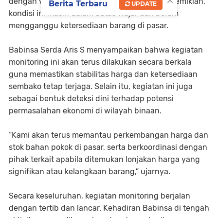
×
dengan variasi yang berbeda-beda. Namun demikian,
Berita Terbaru
UPDATE
kondisi ini masih dalam batas wajar dan belum
mengganggu ketersediaan barang di pasar.
Babinsa Serda Aris S menyampaikan bahwa kegiatan
monitoring ini akan terus dilakukan secara berkala
guna memastikan stabilitas harga dan ketersediaan
sembako tetap terjaga. Selain itu, kegiatan ini juga
sebagai bentuk deteksi dini terhadap potensi
permasalahan ekonomi di wilayah binaan.
“Kami akan terus memantau perkembangan harga dan
stok bahan pokok di pasar, serta berkoordinasi dengan
pihak terkait apabila ditemukan lonjakan harga yang
signifikan atau kelangkaan barang,” ujarnya.
Secara keseluruhan, kegiatan monitoring berjalan
dengan tertib dan lancar. Kehadiran Babinsa di tengah