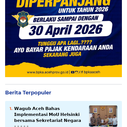
Berita Terpopuler
𝗪𝗮𝗴𝘂𝗯 𝗔𝗰𝗲𝗵 𝗕𝗮𝗵𝗮𝘀
𝗜𝗺𝗽𝗹𝗲𝗺𝗲𝗻𝘁𝗮𝘀𝗶 𝗠𝗼𝗨 𝗛𝗲𝗹𝘀𝗶𝗻𝗸𝗶
𝗯𝗲𝗿𝘀𝗮𝗺𝗮 𝗦𝗲𝗸𝗿𝗲𝘁𝗮𝗿𝗶𝗮𝘁 𝗡𝗲𝗴𝗮𝗿𝗮