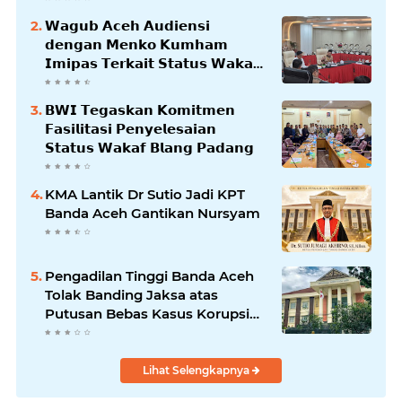
𝗪𝗮𝗴𝘂𝗯 𝗔𝗰𝗲𝗵 𝗔𝘂𝗱𝗶𝗲𝗻𝘀𝗶
𝗱𝗲𝗻𝗴𝗮𝗻 𝗠𝗲𝗻𝗸𝗼 𝗞𝘂𝗺𝗵𝗮𝗺
𝗜𝗺𝗶𝗽𝗮𝘀 𝗧𝗲𝗿𝗸𝗮𝗶𝘁 𝗦𝘁𝗮𝘁𝘂𝘀 𝗪𝗮𝗸𝗮𝗳
𝗕𝗹𝗮𝗻𝗴𝗽𝗮𝗱𝗮𝗻𝗴
𝗕𝗪𝗜 𝗧𝗲𝗴𝗮𝘀𝗸𝗮𝗻 𝗞𝗼𝗺𝗶𝘁𝗺𝗲𝗻
𝗙𝗮𝘀𝗶𝗹𝗶𝘁𝗮𝘀𝗶 𝗣𝗲𝗻𝘆𝗲𝗹𝗲𝘀𝗮𝗶𝗮𝗻
𝗦𝘁𝗮𝘁𝘂𝘀 𝗪𝗮𝗸𝗮𝗳 𝗕𝗹𝗮𝗻𝗴 𝗣𝗮𝗱𝗮𝗻𝗴
KMA Lantik Dr Sutio Jadi KPT
Banda Aceh Gantikan Nursyam
Pengadilan Tinggi Banda Aceh
Tolak Banding Jaksa atas
Putusan Bebas Kasus Korupsi
Wastafel
Lihat Selengkapnya