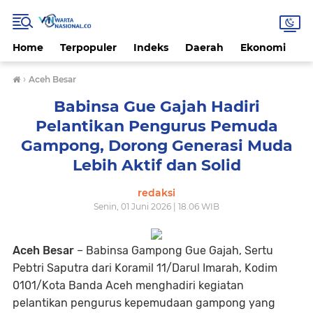
Home
Terpopuler
Indeks
Daerah
Ekonomi
H
›
Aceh Besar
Babinsa Gue Gajah Hadiri
Pelantikan Pengurus Pemuda
Gampong, Dorong Generasi Muda
Lebih Aktif dan Solid
redaksi
Senin, 01 Juni 2026 | 18.06 WIB
Aceh Besar
– Babinsa Gampong Gue Gajah, Sertu
Pebtri Saputra dari Koramil 11/Darul Imarah, Kodim
0101/Kota Banda Aceh menghadiri kegiatan
pelantikan pengurus kepemudaan gampong yang