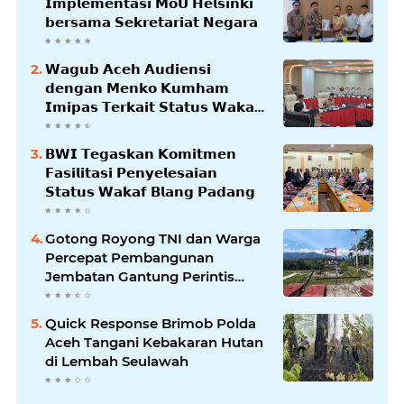
𝗜𝗺𝗽𝗹𝗲𝗺𝗲𝗻𝘁𝗮𝘀𝗶 𝗠𝗼𝗨 𝗛𝗲𝗹𝘀𝗶𝗻𝗸𝗶
𝗯𝗲𝗿𝘀𝗮𝗺𝗮 𝗦𝗲𝗸𝗿𝗲𝘁𝗮𝗿𝗶𝗮𝘁 𝗡𝗲𝗴𝗮𝗿𝗮
𝗪𝗮𝗴𝘂𝗯 𝗔𝗰𝗲𝗵 𝗔𝘂𝗱𝗶𝗲𝗻𝘀𝗶
𝗱𝗲𝗻𝗴𝗮𝗻 𝗠𝗲𝗻𝗸𝗼 𝗞𝘂𝗺𝗵𝗮𝗺
𝗜𝗺𝗶𝗽𝗮𝘀 𝗧𝗲𝗿𝗸𝗮𝗶𝘁 𝗦𝘁𝗮𝘁𝘂𝘀 𝗪𝗮𝗸𝗮𝗳
𝗕𝗹𝗮𝗻𝗴𝗽𝗮𝗱𝗮𝗻𝗴
𝗕𝗪𝗜 𝗧𝗲𝗴𝗮𝘀𝗸𝗮𝗻 𝗞𝗼𝗺𝗶𝘁𝗺𝗲𝗻
𝗙𝗮𝘀𝗶𝗹𝗶𝘁𝗮𝘀𝗶 𝗣𝗲𝗻𝘆𝗲𝗹𝗲𝘀𝗮𝗶𝗮𝗻
𝗦𝘁𝗮𝘁𝘂𝘀 𝗪𝗮𝗸𝗮𝗳 𝗕𝗹𝗮𝗻𝗴 𝗣𝗮𝗱𝗮𝗻𝗴
Gotong Royong TNI dan Warga
Percepat Pembangunan
Jembatan Gantung Perintis
Kuta Ujung Aceh Tenggara
Quick Response Brimob Polda
Aceh Tangani Kebakaran Hutan
di Lembah Seulawah