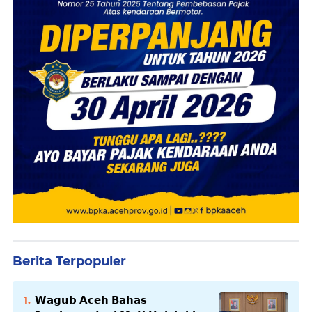
Berita Terpopuler
𝗪𝗮𝗴𝘂𝗯 𝗔𝗰𝗲𝗵 𝗕𝗮𝗵𝗮𝘀