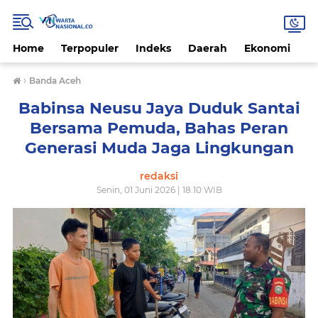
Home
Terpopuler
Indeks
Daerah
Ekonomi
H
›
Banda Aceh
Babinsa Neusu Jaya Duduk Santai
Bersama Pemuda, Bahas Peran
Generasi Muda Jaga Lingkungan
redaksi
Senin, 01 Juni 2026 | 18.10 WIB