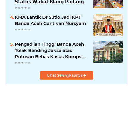
𝗦𝘁𝗮𝘁𝘂𝘀 𝗪𝗮𝗸𝗮𝗳 𝗕𝗹𝗮𝗻𝗴 𝗣𝗮𝗱𝗮𝗻𝗴
KMA Lantik Dr Sutio Jadi KPT
Banda Aceh Gantikan Nursyam
Pengadilan Tinggi Banda Aceh
Tolak Banding Jaksa atas
Putusan Bebas Kasus Korupsi
Wastafel
Lihat Selengkapnya