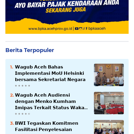
Berita Terpopuler
𝗪𝗮𝗴𝘂𝗯 𝗔𝗰𝗲𝗵 𝗕𝗮𝗵𝗮𝘀
𝗜𝗺𝗽𝗹𝗲𝗺𝗲𝗻𝘁𝗮𝘀𝗶 𝗠𝗼𝗨 𝗛𝗲𝗹𝘀𝗶𝗻𝗸𝗶
𝗯𝗲𝗿𝘀𝗮𝗺𝗮 𝗦𝗲𝗸𝗿𝗲𝘁𝗮𝗿𝗶𝗮𝘁 𝗡𝗲𝗴𝗮𝗿𝗮
𝗪𝗮𝗴𝘂𝗯 𝗔𝗰𝗲𝗵 𝗔𝘂𝗱𝗶𝗲𝗻𝘀𝗶
𝗱𝗲𝗻𝗴𝗮𝗻 𝗠𝗲𝗻𝗸𝗼 𝗞𝘂𝗺𝗵𝗮𝗺
𝗜𝗺𝗶𝗽𝗮𝘀 𝗧𝗲𝗿𝗸𝗮𝗶𝘁 𝗦𝘁𝗮𝘁𝘂𝘀 𝗪𝗮𝗸𝗮𝗳
𝗕𝗹𝗮𝗻𝗴𝗽𝗮𝗱𝗮𝗻𝗴
𝗕𝗪𝗜 𝗧𝗲𝗴𝗮𝘀𝗸𝗮𝗻 𝗞𝗼𝗺𝗶𝘁𝗺𝗲𝗻
𝗙𝗮𝘀𝗶𝗹𝗶𝘁𝗮𝘀𝗶 𝗣𝗲𝗻𝘆𝗲𝗹𝗲𝘀𝗮𝗶𝗮𝗻