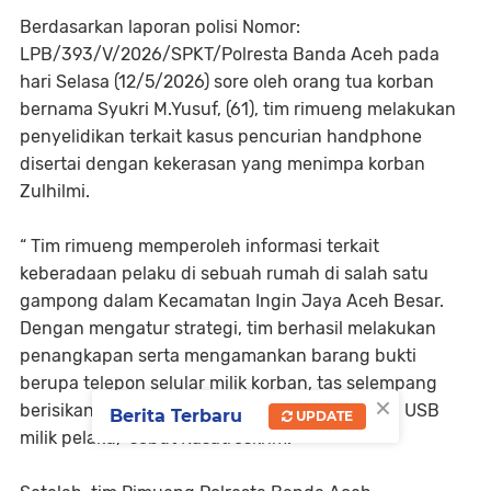
Berdasarkan laporan polisi Nomor:
LPB/393/V/2026/SPKT/Polresta Banda Aceh pada
hari Selasa (12/5/2026) sore oleh orang tua korban
bernama Syukri M.Yusuf, (61), tim rimueng melakukan
penyelidikan terkait kasus pencurian handphone
disertai dengan kekerasan yang menimpa korban
Zulhilmi.
“ Tim rimueng memperoleh informasi terkait
keberadaan pelaku di sebuah rumah di salah satu
gampong dalam Kecamatan Ingin Jaya Aceh Besar.
Dengan mengatur strategi, tim berhasil melakukan
penangkapan serta mengamankan barang bukti
berupa telepon selular milik korban, tas selempang
×
berisikan dompet, airpods, charger serta kabel USB
Berita Terbaru
UPDATE
milik pelaku,” sebut Kasatreskrim.