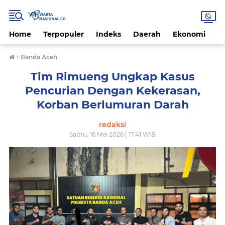
Home
Terpopuler
Indeks
Daerah
Ekonomi
H
›
Banda Aceh
Tim Rimueng Ungkap Kasus
Pencurian Dengan Kekerasan,
Korban Berlumuran Darah
redaksi
Sabtu, 16 Mei 2026 | 17.41 WIB