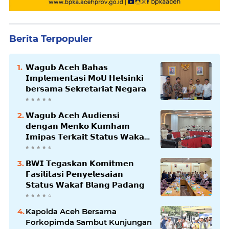
Berita Terpopuler
𝗪𝗮𝗴𝘂𝗯 𝗔𝗰𝗲𝗵 𝗕𝗮𝗵𝗮𝘀
𝗜𝗺𝗽𝗹𝗲𝗺𝗲𝗻𝘁𝗮𝘀𝗶 𝗠𝗼𝗨 𝗛𝗲𝗹𝘀𝗶𝗻𝗸𝗶
𝗯𝗲𝗿𝘀𝗮𝗺𝗮 𝗦𝗲𝗸𝗿𝗲𝘁𝗮𝗿𝗶𝗮𝘁 𝗡𝗲𝗴𝗮𝗿𝗮
𝗪𝗮𝗴𝘂𝗯 𝗔𝗰𝗲𝗵 𝗔𝘂𝗱𝗶𝗲𝗻𝘀𝗶
𝗱𝗲𝗻𝗴𝗮𝗻 𝗠𝗲𝗻𝗸𝗼 𝗞𝘂𝗺𝗵𝗮𝗺
𝗜𝗺𝗶𝗽𝗮𝘀 𝗧𝗲𝗿𝗸𝗮𝗶𝘁 𝗦𝘁𝗮𝘁𝘂𝘀 𝗪𝗮𝗸𝗮𝗳
𝗕𝗹𝗮𝗻𝗴𝗽𝗮𝗱𝗮𝗻𝗴
𝗕𝗪𝗜 𝗧𝗲𝗴𝗮𝘀𝗸𝗮𝗻 𝗞𝗼𝗺𝗶𝘁𝗺𝗲𝗻
𝗙𝗮𝘀𝗶𝗹𝗶𝘁𝗮𝘀𝗶 𝗣𝗲𝗻𝘆𝗲𝗹𝗲𝘀𝗮𝗶𝗮𝗻
𝗦𝘁𝗮𝘁𝘂𝘀 𝗪𝗮𝗸𝗮𝗳 𝗕𝗹𝗮𝗻𝗴 𝗣𝗮𝗱𝗮𝗻𝗴
Kapolda Aceh Bersama
Forkopimda Sambut Kunjungan