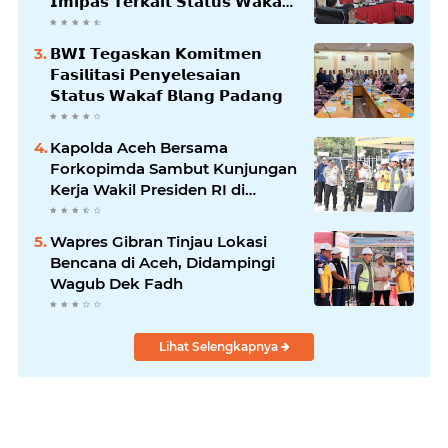
𝗜𝗺𝗶𝗽𝗮𝘀 𝗧𝗲𝗿𝗸𝗮𝗶𝘁 𝗦𝘁𝗮𝘁𝘂𝘀 𝗪𝗮𝗸𝗮𝗳
𝗕𝗹𝗮𝗻𝗴𝗽𝗮𝗱𝗮𝗻𝗴
𝗕𝗪𝗜 𝗧𝗲𝗴𝗮𝘀𝗸𝗮𝗻 𝗞𝗼𝗺𝗶𝘁𝗺𝗲𝗻
𝗙𝗮𝘀𝗶𝗹𝗶𝘁𝗮𝘀𝗶 𝗣𝗲𝗻𝘆𝗲𝗹𝗲𝘀𝗮𝗶𝗮𝗻
𝗦𝘁𝗮𝘁𝘂𝘀 𝗪𝗮𝗸𝗮𝗳 𝗕𝗹𝗮𝗻𝗴 𝗣𝗮𝗱𝗮𝗻𝗴
Kapolda Aceh Bersama
Forkopimda Sambut Kunjungan
Kerja Wakil Presiden RI di
Kabupaten Bireuen
Wapres Gibran Tinjau Lokasi
Bencana di Aceh, Didampingi
Wagub Dek Fadh
Lihat Selengkapnya