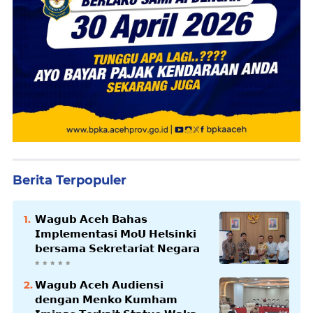
Berita Terpopuler
𝗪𝗮𝗴𝘂𝗯 𝗔𝗰𝗲𝗵 𝗕𝗮𝗵𝗮𝘀
𝗜𝗺𝗽𝗹𝗲𝗺𝗲𝗻𝘁𝗮𝘀𝗶 𝗠𝗼𝗨 𝗛𝗲𝗹𝘀𝗶𝗻𝗸𝗶
𝗯𝗲𝗿𝘀𝗮𝗺𝗮 𝗦𝗲𝗸𝗿𝗲𝘁𝗮𝗿𝗶𝗮𝘁 𝗡𝗲𝗴𝗮𝗿𝗮
𝗪𝗮𝗴𝘂𝗯 𝗔𝗰𝗲𝗵 𝗔𝘂𝗱𝗶𝗲𝗻𝘀𝗶
𝗱𝗲𝗻𝗴𝗮𝗻 𝗠𝗲𝗻𝗸𝗼 𝗞𝘂𝗺𝗵𝗮𝗺