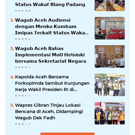
𝗦𝘁𝗮𝘁𝘂𝘀 𝗪𝗮𝗸𝗮𝗳 𝗕𝗹𝗮𝗻𝗴 𝗣𝗮𝗱𝗮𝗻𝗴
𝗪𝗮𝗴𝘂𝗯 𝗔𝗰𝗲𝗵 𝗔𝘂𝗱𝗶𝗲𝗻𝘀𝗶
𝗱𝗲𝗻𝗴𝗮𝗻 𝗠𝗲𝗻𝗸𝗼 𝗞𝘂𝗺𝗵𝗮𝗺
𝗜𝗺𝗶𝗽𝗮𝘀 𝗧𝗲𝗿𝗸𝗮𝗶𝘁 𝗦𝘁𝗮𝘁𝘂𝘀 𝗪𝗮𝗸𝗮𝗳
𝗕𝗹𝗮𝗻𝗴𝗽𝗮𝗱𝗮𝗻𝗴
𝗪𝗮𝗴𝘂𝗯 𝗔𝗰𝗲𝗵 𝗕𝗮𝗵𝗮𝘀
𝗜𝗺𝗽𝗹𝗲𝗺𝗲𝗻𝘁𝗮𝘀𝗶 𝗠𝗼𝗨 𝗛𝗲𝗹𝘀𝗶𝗻𝗸𝗶
𝗯𝗲𝗿𝘀𝗮𝗺𝗮 𝗦𝗲𝗸𝗿𝗲𝘁𝗮𝗿𝗶𝗮𝘁 𝗡𝗲𝗴𝗮𝗿𝗮
Kapolda Aceh Bersama
Forkopimda Sambut Kunjungan
Kerja Wakil Presiden RI di
Kabupaten Bireuen
Wapres Gibran Tinjau Lokasi
Bencana di Aceh, Didampingi
Wagub Dek Fadh