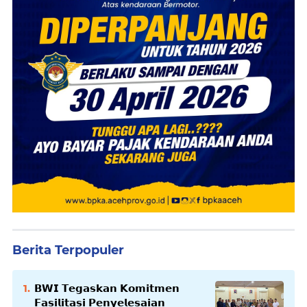
Berita Terpopuler
𝗕𝗪𝗜 𝗧𝗲𝗴𝗮𝘀𝗸𝗮𝗻 𝗞𝗼𝗺𝗶𝘁𝗺𝗲𝗻
𝗙𝗮𝘀𝗶𝗹𝗶𝘁𝗮𝘀𝗶 𝗣𝗲𝗻𝘆𝗲𝗹𝗲𝘀𝗮𝗶𝗮𝗻