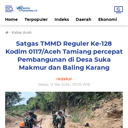
Home
Terpopuler
Indeks
Daerah
Ekonomi
H
›
Kabar Aceh
Satgas TMMD Reguler Ke-128
Kodim 0117/Aceh Tamiang percepat
Pembangunan di Desa Suka
Makmur dan Baling Karang
redaksi
Selasa, 12 Mei 2026 | 09.05 WIB