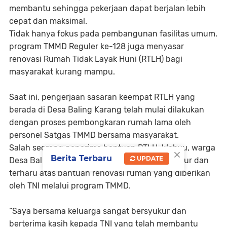
membantu sehingga pekerjaan dapat berjalan lebih
cepat dan maksimal.
Tidak hanya fokus pada pembangunan fasilitas umum,
program TMMD Reguler ke-128 juga menyasar
renovasi Rumah Tidak Layak Huni (RTLH) bagi
masyarakat kurang mampu.
Saat ini, pengerjaan sasaran keempat RTLH yang
berada di Desa Baling Karang telah mulai dilakukan
dengan proses pembongkaran rumah lama oleh
personel Satgas TMMD bersama masyarakat.
Salah seorang penerima bantuan RTLH, Wahyu, warga
×
Berita Terbaru
UPDATE
Desa Baling Karang, mengaku sangat bersyukur dan
terharu atas bantuan renovasi rumah yang diberikan
oleh TNI melalui program TMMD.
“Saya bersama keluarga sangat bersyukur dan
berterima kasih kepada TNI yang telah membantu