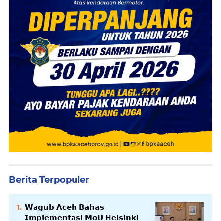
Berita Terpopuler
𝗪𝗮𝗴𝘂𝗯 𝗔𝗰𝗲𝗵 𝗕𝗮𝗵𝗮𝘀
𝗜𝗺𝗽𝗹𝗲𝗺𝗲𝗻𝘁𝗮𝘀𝗶 𝗠𝗼𝗨 𝗛𝗲𝗹𝘀𝗶𝗻𝗸𝗶