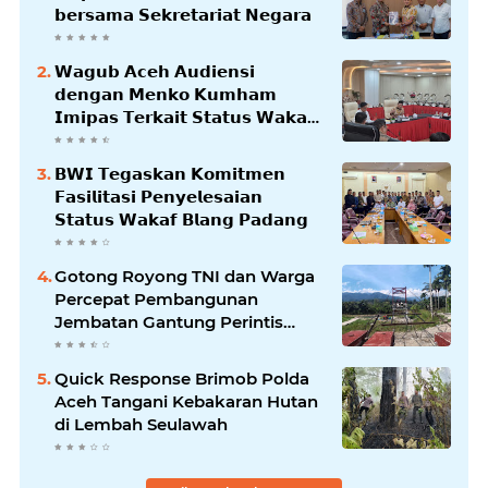
𝗯𝗲𝗿𝘀𝗮𝗺𝗮 𝗦𝗲𝗸𝗿𝗲𝘁𝗮𝗿𝗶𝗮𝘁 𝗡𝗲𝗴𝗮𝗿𝗮
𝗪𝗮𝗴𝘂𝗯 𝗔𝗰𝗲𝗵 𝗔𝘂𝗱𝗶𝗲𝗻𝘀𝗶
𝗱𝗲𝗻𝗴𝗮𝗻 𝗠𝗲𝗻𝗸𝗼 𝗞𝘂𝗺𝗵𝗮𝗺
𝗜𝗺𝗶𝗽𝗮𝘀 𝗧𝗲𝗿𝗸𝗮𝗶𝘁 𝗦𝘁𝗮𝘁𝘂𝘀 𝗪𝗮𝗸𝗮𝗳
𝗕𝗹𝗮𝗻𝗴𝗽𝗮𝗱𝗮𝗻𝗴
𝗕𝗪𝗜 𝗧𝗲𝗴𝗮𝘀𝗸𝗮𝗻 𝗞𝗼𝗺𝗶𝘁𝗺𝗲𝗻
𝗙𝗮𝘀𝗶𝗹𝗶𝘁𝗮𝘀𝗶 𝗣𝗲𝗻𝘆𝗲𝗹𝗲𝘀𝗮𝗶𝗮𝗻
𝗦𝘁𝗮𝘁𝘂𝘀 𝗪𝗮𝗸𝗮𝗳 𝗕𝗹𝗮𝗻𝗴 𝗣𝗮𝗱𝗮𝗻𝗴
Gotong Royong TNI dan Warga
Percepat Pembangunan
Jembatan Gantung Perintis
Kuta Ujung Aceh Tenggara
Quick Response Brimob Polda
Aceh Tangani Kebakaran Hutan
di Lembah Seulawah