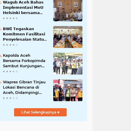
𝗪𝗮𝗴𝘂𝗯 𝗔𝗰𝗲𝗵 𝗕𝗮𝗵𝗮𝘀
𝗜𝗺𝗽𝗹𝗲𝗺𝗲𝗻𝘁𝗮𝘀𝗶 𝗠𝗼𝗨
𝗛𝗲𝗹𝘀𝗶𝗻𝗸𝗶 𝗯𝗲𝗿𝘀𝗮𝗺𝗮
𝗦𝗲𝗸𝗿𝗲𝘁𝗮𝗿𝗶𝗮𝘁 𝗡𝗲𝗴𝗮𝗿𝗮
𝗕𝗪𝗜 𝗧𝗲𝗴𝗮𝘀𝗸𝗮𝗻
𝗞𝗼𝗺𝗶𝘁𝗺𝗲𝗻 𝗙𝗮𝘀𝗶𝗹𝗶𝘁𝗮𝘀𝗶
𝗣𝗲𝗻𝘆𝗲𝗹𝗲𝘀𝗮𝗶𝗮𝗻 𝗦𝘁𝗮𝘁𝘂𝘀
𝗪𝗮𝗸𝗮𝗳 𝗕𝗹𝗮𝗻𝗴 𝗣𝗮𝗱𝗮𝗻𝗴
Kapolda Aceh
Bersama Forkopimda
Sambut Kunjungan
Kerja Wakil Presiden
RI di Kabupaten
Bireuen
Wapres Gibran Tinjau
Lokasi Bencana di
Aceh, Didampingi
Wagub Dek Fadh
Lihat Selengkapnya