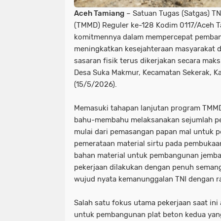
Aceh Tamiang
– Satuan Tugas (Satgas) 
(TMMD) Reguler ke-128 Kodim 0117/Aceh 
komitmennya dalam mempercepat pembang
meningkatkan kesejahteraan masyarakat d
sasaran fisik terus dikerjakan secara mak
Desa Suka Makmur, Kecamatan Sekerak, K
(15/5/2026).
Memasuki tahapan lanjutan program TMMD
bahu-membahu melaksanakan sejumlah peke
mulai dari pemasangan papan mal untuk 
pemerataan material sirtu pada pembukaan
bahan material untuk pembangunan jembat
pekerjaan dilakukan dengan penuh seman
wujud nyata kemanunggalan TNI dengan ra
Salah satu fokus utama pekerjaan saat in
untuk pembangunan plat beton kedua yang