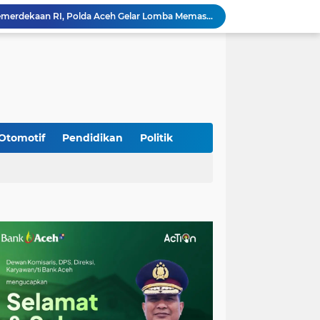
Meriahkan HUT Ke-81 Kemerdekaan RI, Polda Aceh Gelar Lomba Memasak Nasi Goreng dan Aneka Minuman
Babinsa Simpang Tiga Monitoring Harga Sembako, Pastikan Stabilitas dan Ketersediaan Bahan Pokok
Babinsa Lembah Seulawah Perkuat Sinergi dengan Tenaga Pendidik, Tekankan Pencegahan Kenakalan Remaja dan Bahaya Narkoba
Perkuat Kamtibmas, Babinsa Kuta Cot Glie Aktif Komsos Ajak Warga Jaga Ketertiban Desa
Kodim 0108/Agara Bersama Warga Gotong Royong percepat pembangunan Jembatan Gantung di Desa Gulo Aceh Tenggara
Babinsa Sukamakmur Tanamkan Semangat Belajar, Hadir Langsung di SMAN 1 untuk Motivasi Siswa
Jaga Stabilitas Wilayah, Koramil Montasik Intensifkan Patroli Keamanan di Desa Binaan
Pimpin Upacara Pembaretan 65 Bintara Remaja Brimob, Kapolda Aceh: Baret Adalah Simbol Kehormatan
Otomotif
Pendidikan
Politik
Kodim 0108/Agara Bersama Warga Percepat Pemasangan Tiang Pylon Jembatan Gantung di Desa Lawe Ger-Ger Aceh Tenggara
Rp 2,5 Triliun Dana Kementan untuk Bencana, Pemerintah Aceh kelola Rp 9,7 M