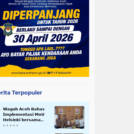
rita Terpopuler
𝗪𝗮𝗴𝘂𝗯 𝗔𝗰𝗲𝗵 𝗕𝗮𝗵𝗮𝘀
𝗜𝗺𝗽𝗹𝗲𝗺𝗲𝗻𝘁𝗮𝘀𝗶 𝗠𝗼𝗨
𝗛𝗲𝗹𝘀𝗶𝗻𝗸𝗶 𝗯𝗲𝗿𝘀𝗮𝗺𝗮
𝗦𝗲𝗸𝗿𝗲𝘁𝗮𝗿𝗶𝗮𝘁 𝗡𝗲𝗴𝗮𝗿𝗮