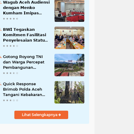
𝗪𝗮𝗴𝘂𝗯 𝗔𝗰𝗲𝗵 𝗔𝘂𝗱𝗶𝗲𝗻𝘀𝗶
𝗱𝗲𝗻𝗴𝗮𝗻 𝗠𝗲𝗻𝗸𝗼
𝗞𝘂𝗺𝗵𝗮𝗺 𝗜𝗺𝗶𝗽𝗮𝘀
𝗧𝗲𝗿𝗸𝗮𝗶𝘁 𝗦𝘁𝗮𝘁𝘂𝘀 𝗪𝗮𝗸𝗮𝗳
𝗕𝗹𝗮𝗻𝗴𝗽𝗮𝗱𝗮𝗻𝗴
𝗕𝗪𝗜 𝗧𝗲𝗴𝗮𝘀𝗸𝗮𝗻
𝗞𝗼𝗺𝗶𝘁𝗺𝗲𝗻 𝗙𝗮𝘀𝗶𝗹𝗶𝘁𝗮𝘀𝗶
𝗣𝗲𝗻𝘆𝗲𝗹𝗲𝘀𝗮𝗶𝗮𝗻 𝗦𝘁𝗮𝘁𝘂𝘀
𝗪𝗮𝗸𝗮𝗳 𝗕𝗹𝗮𝗻𝗴 𝗣𝗮𝗱𝗮𝗻𝗴
Gotong Royong TNI
dan Warga Percepat
Pembangunan
Jembatan Gantung
Perintis Kuta Ujung
Aceh Tenggara
Quick Response
Brimob Polda Aceh
Tangani Kebakaran
Hutan di Lembah
Seulawah
Lihat Selengkapnya