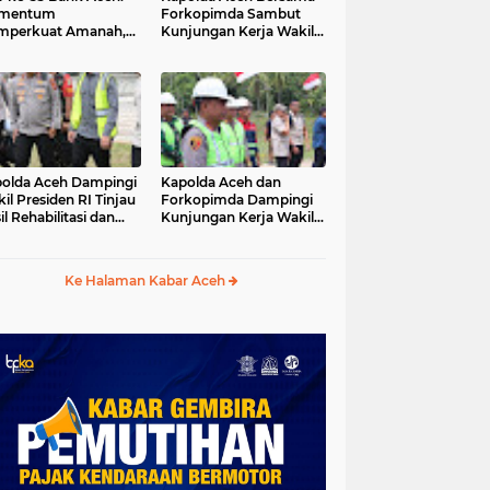
mentum
Forkopimda Sambut
mperkuat Amanah,
Kunjungan Kerja Wakil
numbuhkan
Presiden RI di
erkahan Bagi Aceh
Kabupaten Bireuen
olda Aceh Dampingi
Kapolda Aceh dan
il Presiden RI Tinjau
Forkopimda Dampingi
il Rehabilitasi dan
Kunjungan Kerja Wakil
onstruksi
Presiden RI Gibran
cabencana di Desa
Rakabuming Raka di
dawi, Gayo Lues
Aceh Tengah
Ke Halaman Kabar Aceh