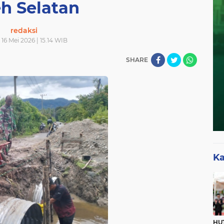
h Selatan
redaksi
 16 Mei 2026 | 15.14 WIB
SHARE
Ka
HUT