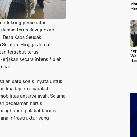
Mo
Me
Me
Keb
endukung percepatan
dalaman terus diwujudkan
 Desa Kapa Seusak,
 Selatan. Hingga Jumat
Kap
an tersebut terus
Wak
erjakan secara intensif oleh
Has
Rek
mpat.
Pas
Ken
lah satu solusi nyata untuk
ni dihadapi masyarakat,
mobilitas antarwilayah. Selama
san pedalaman harus
 penghubung akibat kondisi
rana infrastruktur yang