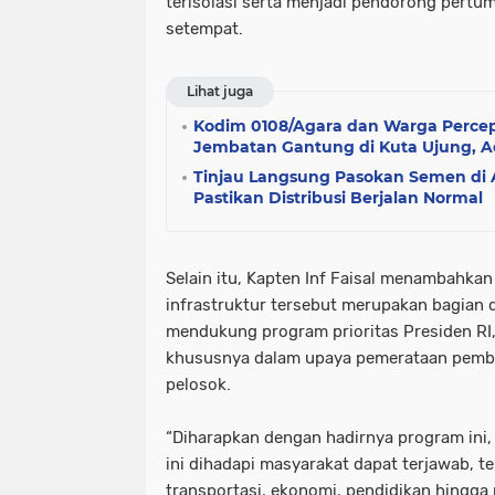
terisolasi serta menjadi pendorong pert
setempat.
Lihat juga
Kodim 0108/Agara dan Warga Perc
Jembatan Gantung di Kuta Ujung, 
Tinjau Langsung Pasokan Semen di 
Pastikan Distribusi Berjalan Normal
Selain itu, Kapten Inf Faisal menambahk
infrastruktur tersebut merupakan bagian 
mendukung program prioritas Presiden RI
khususnya dalam upaya pemerataan pemb
pelosok.
“Diharapkan dengan hadirnya program ini,
ini dihadapi masyarakat dapat terjawab, t
transportasi, ekonomi, pendidikan hingga