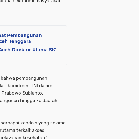
umbuhan ekonomi masyarakat
epat Pembangunan
Aceh Tenggara
Aceh,Direktur Utama SIG
an bahwa pembangunan
dari komitmen TNI dalam
, Prabowo Subianto,
angunan hingga ke daerah
 berbagai kendala yang selama
erutama terkait akses
 pelayanan kesehatan,”