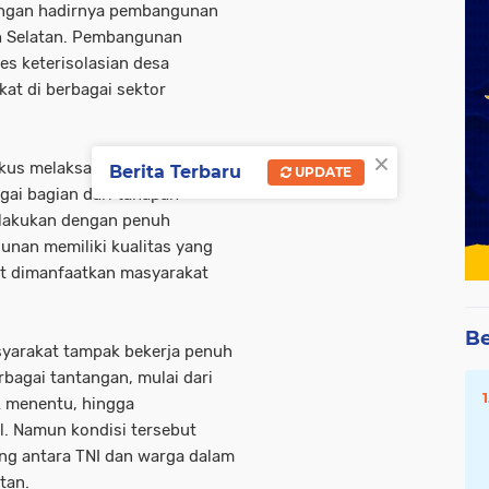
dengan hadirnya pembangunan
h Selatan. Pembangunan
s keterisolasian desa
at di berbagai sektor
×
fokus melaksanakan pekerjaan
Berita Terbaru
UPDATE
ai bagian dari tahapan
ilakukan dengan penuh
unan memiliki kualitas yang
at dimanfaatkan masyarakat
Be
syarakat tampak bekerja penuh
agai tantangan, mulai dari
k menentu, hingga
l. Namun kondisi tersebut
ng antara TNI dan warga dalam
tan.