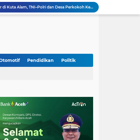
Silaturahmi Lintas Sektor di Kuta Alam, TNI–Polri dan Desa Perkokoh Kebersamaan
Babinsa Peukan Bada Hadiri Rapat Lanjutan HUT RI ke-81, Perkuat Sinergi Lintas Sektor
jid Raya Gelar Acara Lepas Sambut Danramil
Dukung Generasi Sehat, Babinsa Seulimeum Dampingi Imunisasi Campak di Tanoh Abee
Di Pinggir Sawah, Babinsa Lhoong Pererat Kedekatan dengan Masyarakat Desa Gle Bruek
Kapolda Aceh Bersama Forkopimda Sambut Kunjungan Kerja Wakil Presiden RI di Kabupaten Bireuen
Kapolda Aceh Dampingi Wakil Presiden RI Tinjau Hasil Rehabilitasi dan Rekonstruksi Pascabencana di Desa Kendawi, Gayo Lues
Kapolda Aceh dan Forkopimda Dampingi Kunjungan Kerja Wakil Presiden RI Gibran Rakabuming Raka di Aceh Tengah
Otomotif
Pendidikan
Politik
Kak Na Promosi Wisata Surfing dan Hadiri Perayaan HUT 53 tahun BAS Simeulue
HUT ke-53 Bank Aceh: Momentum Memperkuat Amanah, Menumbuhkan Keberkahan Bagi Aceh