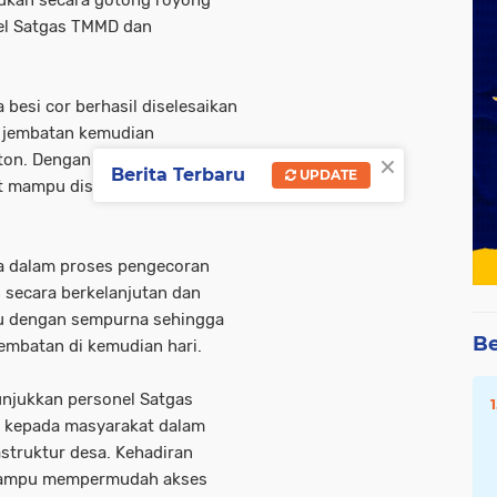
el Satgas TMMD dan
 besi cor berhasil diselesaikan
i jembatan kemudian
×
ton. Dengan kerja sama yang
Berita Terbaru
UPDATE
ut mampu diselesaikan hanya
a dalam proses pengecoran
n secara berkelanjutan dan
atu dengan sempurna sehingga
Be
jembatan di kemudian hari.
njukkan personel Satgas
I kepada masyarakat dalam
truktur desa. Kehadiran
 mampu mempermudah akses