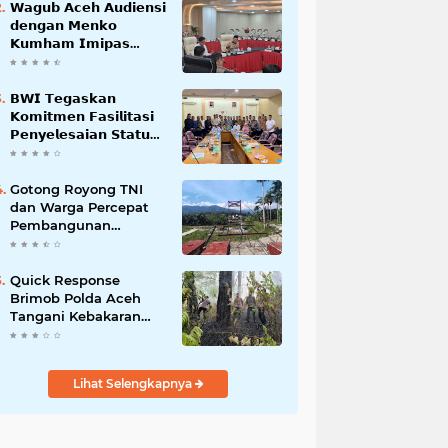
𝗪𝗮𝗴𝘂𝗯 𝗔𝗰𝗲𝗵 𝗔𝘂𝗱𝗶𝗲𝗻𝘀𝗶
𝗱𝗲𝗻𝗴𝗮𝗻 𝗠𝗲𝗻𝗸𝗼
𝗞𝘂𝗺𝗵𝗮𝗺 𝗜𝗺𝗶𝗽𝗮𝘀
𝗧𝗲𝗿𝗸𝗮𝗶𝘁 𝗦𝘁𝗮𝘁𝘂𝘀 𝗪𝗮𝗸𝗮𝗳
𝗕𝗹𝗮𝗻𝗴𝗽𝗮𝗱𝗮𝗻𝗴
𝗕𝗪𝗜 𝗧𝗲𝗴𝗮𝘀𝗸𝗮𝗻
𝗞𝗼𝗺𝗶𝘁𝗺𝗲𝗻 𝗙𝗮𝘀𝗶𝗹𝗶𝘁𝗮𝘀𝗶
𝗣𝗲𝗻𝘆𝗲𝗹𝗲𝘀𝗮𝗶𝗮𝗻 𝗦𝘁𝗮𝘁𝘂𝘀
𝗪𝗮𝗸𝗮𝗳 𝗕𝗹𝗮𝗻𝗴 𝗣𝗮𝗱𝗮𝗻𝗴
Gotong Royong TNI
dan Warga Percepat
Pembangunan
Jembatan Gantung
Perintis Kuta Ujung
Aceh Tenggara
Quick Response
Brimob Polda Aceh
Tangani Kebakaran
Hutan di Lembah
Seulawah
Lihat Selengkapnya