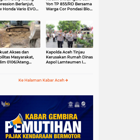
ression Berlanjut,
Yon TP 855/RD Bersama
 Honda Vario EVO
Warga Cor Pondasi Blok
 Temani Mobilitas
Angkur Jembatan
ian Peserta
Gantung di Ds. Lawe Ger
Ger, Aceh Tenggara
kuat Akses dan
Kapolda Aceh Tinjau
ilitas Masyarakat,
Kerusakan Rumah Dinas
im 0106/Ateng
Aspol Lamteumen I
kung Pembangunan
Akibat Angin Kencang
batan Beton di
Disertai Hujan
ip Antara, Aceh
Ke Halaman Kabar Aceh
gah