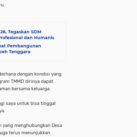
ru.
026, Tegaskan SDM
Profesional dan Humanis
epat Pembangunan
Aceh Tenggara
ederhana dengan kondisi yang
gram TMMD dirinya dapat
aman bersama keluarga.
i saya untuk bisa tinggal
ya.
alan yang menghubungkan Desa
juga terus menunjukkan