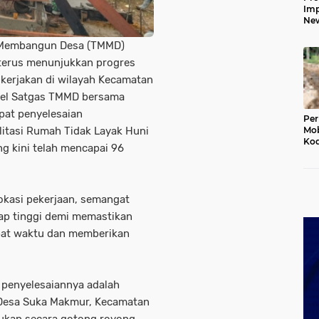
Imp
New
160
Har
 Membangun Desa (TMMD)
terus menunjukkan progres
dikerjakan di wilayah Kecamatan
nel Satgas TMMD bersama
pat penyelesaian
Per
litasi Rumah Tidak Layak Huni
Mob
Kod
g kini telah mencapai 96
Du
Jem
Rus
Ten
okasi pekerjaan, semangat
ap tinggi demi memastikan
epat waktu dan memberikan
u penyelesaiannya adalah
i Desa Suka Makmur, Kecamatan
kukan secara gotong royong