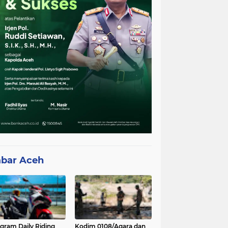
bar Aceh
gram Daily Riding
Kodim 0108/Agara dan