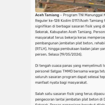
Aceh Tamiang
– Program TNI Manunggal
Reguler ke-128 Kodim 0117/Aceh Tamiang 
signifikan di berbagai sasaran fisik yang 
Sekerak, Kabupaten Aceh Tamiang. Perso
masyarakat terus bekerja keras memperce
pembangunan jembatan plat beton, rehabi
(RTLH), hingga pembukaan badan jalan yan
persen, Selasa (19/05/2026).
Di tengah cuaca panas yang menyelimuti l
personel Satgas TMMD bersama warga tet
seluruh sasaran program dapat selesai t
manfaat nyata bagi masyarakat.
Salah satu sasaran fisik yang terus dipac
pengecoran lantai jembatan plat beton d
Sekerak. Proses pengerjaan tersebut dila