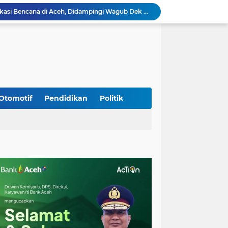
Wapres Gibran Tinjau Lokasi Bencana di Aceh, Didampingi Wagub Dek Fadh
Program Daily Riding Impression Berlanjut, New Honda Vario EVO 160 Temani Mobilitas Harian Peserta
Kodim 0108/Agara dan Yon TP 855/RD Bersama Warga Cor Pondasi Blok Angkur Jembatan Gantung di Ds. Lawe Ger Ger, Aceh Tenggara
Perkuat Akses dan Mobilitas Masyarakat, Kodim 0106/Ateng Dukung Pembangunan Jembatan Beton di Rusip Antara, Aceh Tengah
Bupati Aceh Besar Perkuat Sinergi dengan Polres Demi Tingkatkan Pelayanan Masyarakat
Kapolda Aceh Tinjau Kerusakan Rumah Dinas Aspol Lamteumen I Akibat Angin Kencang Disertai Hujan
Kodim Kota Banda Aceh Gelar Sidang Usul Kenaikan Pangkat Bintara dan Tamtama Periode 1 April 2027
Kasdim 0101/Kota Banda Aceh Hadiri Apel Siaga Bencana Hydrometeorologi 2026, Perkuat Kesiapsiagaan Hadapi Ancaman Kekeringan
Otomotif
Pendidikan
Politik
Koramil Seulimeum Hadiri Rapat Persiapan HUT Ke-81 Kemerdekaan RI Tingkat Kecamatan
Babinsa Jalin Komunikasi dengan Aparatur Gampong, Perkuat Sinergi Membangun Desa