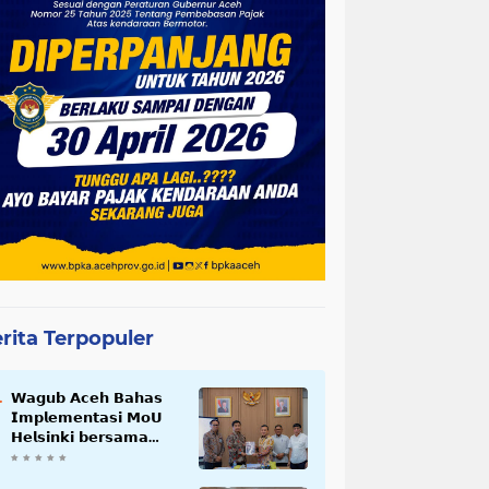
rita Terpopuler
𝗪𝗮𝗴𝘂𝗯 𝗔𝗰𝗲𝗵 𝗕𝗮𝗵𝗮𝘀
𝗜𝗺𝗽𝗹𝗲𝗺𝗲𝗻𝘁𝗮𝘀𝗶 𝗠𝗼𝗨
𝗛𝗲𝗹𝘀𝗶𝗻𝗸𝗶 𝗯𝗲𝗿𝘀𝗮𝗺𝗮
𝗦𝗲𝗸𝗿𝗲𝘁𝗮𝗿𝗶𝗮𝘁 𝗡𝗲𝗴𝗮𝗿𝗮