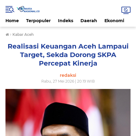
Home
Terpopuler
Indeks
Daerah
Ekonomi
H
›
Kabar Aceh
Realisasi Keuangan Aceh Lampaui
Target, Sekda Dorong SKPA
Percepat Kinerja
redaksi
Rabu, 27 Mei 2026 | 20.19 WIB