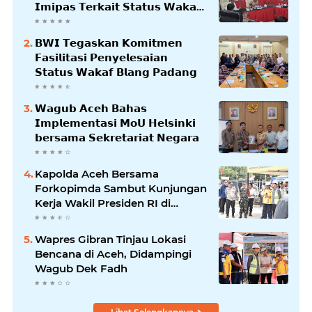
𝗜𝗺𝗶𝗽𝗮𝘀 𝗧𝗲𝗿𝗸𝗮𝗶𝘁 𝗦𝘁𝗮𝘁𝘂𝘀 𝗪𝗮𝗸𝗮𝗳
𝗕𝗹𝗮𝗻𝗴𝗽𝗮𝗱𝗮𝗻𝗴
𝗕𝗪𝗜 𝗧𝗲𝗴𝗮𝘀𝗸𝗮𝗻 𝗞𝗼𝗺𝗶𝘁𝗺𝗲𝗻
𝗙𝗮𝘀𝗶𝗹𝗶𝘁𝗮𝘀𝗶 𝗣𝗲𝗻𝘆𝗲𝗹𝗲𝘀𝗮𝗶𝗮𝗻
𝗦𝘁𝗮𝘁𝘂𝘀 𝗪𝗮𝗸𝗮𝗳 𝗕𝗹𝗮𝗻𝗴 𝗣𝗮𝗱𝗮𝗻𝗴
𝗪𝗮𝗴𝘂𝗯 𝗔𝗰𝗲𝗵 𝗕𝗮𝗵𝗮𝘀
𝗜𝗺𝗽𝗹𝗲𝗺𝗲𝗻𝘁𝗮𝘀𝗶 𝗠𝗼𝗨 𝗛𝗲𝗹𝘀𝗶𝗻𝗸𝗶
𝗯𝗲𝗿𝘀𝗮𝗺𝗮 𝗦𝗲𝗸𝗿𝗲𝘁𝗮𝗿𝗶𝗮𝘁 𝗡𝗲𝗴𝗮𝗿𝗮
Kapolda Aceh Bersama
Forkopimda Sambut Kunjungan
Kerja Wakil Presiden RI di
Kabupaten Bireuen
Wapres Gibran Tinjau Lokasi
Bencana di Aceh, Didampingi
Wagub Dek Fadh