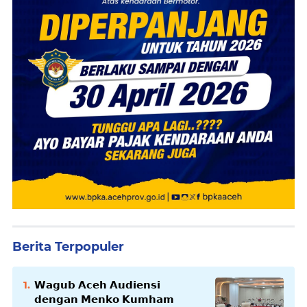
Berita Terpopuler
𝗪𝗮𝗴𝘂𝗯 𝗔𝗰𝗲𝗵 𝗔𝘂𝗱𝗶𝗲𝗻𝘀𝗶
𝗱𝗲𝗻𝗴𝗮𝗻 𝗠𝗲𝗻𝗸𝗼 𝗞𝘂𝗺𝗵𝗮𝗺