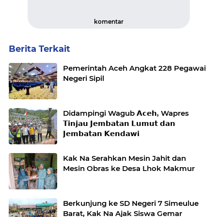
komentar
Berita Terkait
Pemerintah Aceh Angkat 228 Pegawai
Negeri Sipil
Didampingi Wagub 𝗔𝗰𝗲𝗵, Wapres
𝗧𝗶𝗻𝗷𝗮𝘂 𝗝𝗲𝗺𝗯𝗮𝘁𝗮𝗻 𝗟𝘂𝗺𝘂𝘁 𝗱𝗮𝗻
𝗝𝗲𝗺𝗯𝗮𝘁𝗮𝗻 𝗞𝗲𝗻𝗱𝗮𝘄𝗶
Kak Na Serahkan Mesin Jahit dan
Mesin Obras ke Desa Lhok Makmur
Berkunjung ke SD Negeri 7 Simeulue
Barat, Kak Na Ajak Siswa Gemar