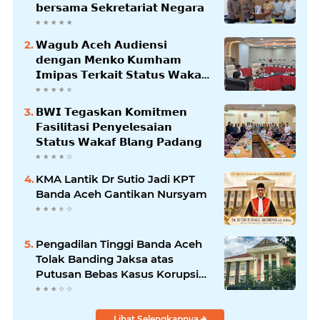
𝗯𝗲𝗿𝘀𝗮𝗺𝗮 𝗦𝗲𝗸𝗿𝗲𝘁𝗮𝗿𝗶𝗮𝘁 𝗡𝗲𝗴𝗮𝗿𝗮
𝗪𝗮𝗴𝘂𝗯 𝗔𝗰𝗲𝗵 𝗔𝘂𝗱𝗶𝗲𝗻𝘀𝗶
𝗱𝗲𝗻𝗴𝗮𝗻 𝗠𝗲𝗻𝗸𝗼 𝗞𝘂𝗺𝗵𝗮𝗺
𝗜𝗺𝗶𝗽𝗮𝘀 𝗧𝗲𝗿𝗸𝗮𝗶𝘁 𝗦𝘁𝗮𝘁𝘂𝘀 𝗪𝗮𝗸𝗮𝗳
𝗕𝗹𝗮𝗻𝗴𝗽𝗮𝗱𝗮𝗻𝗴
𝗕𝗪𝗜 𝗧𝗲𝗴𝗮𝘀𝗸𝗮𝗻 𝗞𝗼𝗺𝗶𝘁𝗺𝗲𝗻
𝗙𝗮𝘀𝗶𝗹𝗶𝘁𝗮𝘀𝗶 𝗣𝗲𝗻𝘆𝗲𝗹𝗲𝘀𝗮𝗶𝗮𝗻
𝗦𝘁𝗮𝘁𝘂𝘀 𝗪𝗮𝗸𝗮𝗳 𝗕𝗹𝗮𝗻𝗴 𝗣𝗮𝗱𝗮𝗻𝗴
KMA Lantik Dr Sutio Jadi KPT
Banda Aceh Gantikan Nursyam
Pengadilan Tinggi Banda Aceh
Tolak Banding Jaksa atas
Putusan Bebas Kasus Korupsi
Wastafel
Lihat Selengkapnya