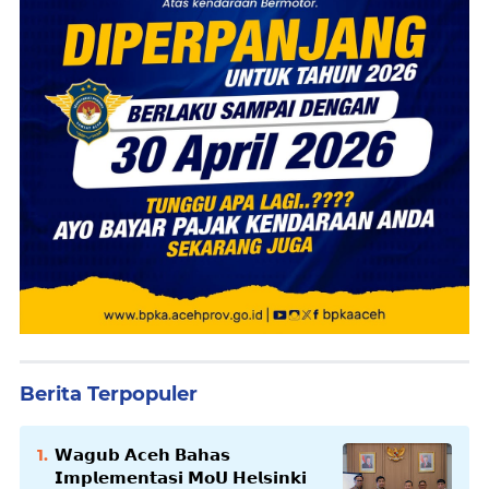
Berita Terpopuler
𝗪𝗮𝗴𝘂𝗯 𝗔𝗰𝗲𝗵 𝗕𝗮𝗵𝗮𝘀
𝗜𝗺𝗽𝗹𝗲𝗺𝗲𝗻𝘁𝗮𝘀𝗶 𝗠𝗼𝗨 𝗛𝗲𝗹𝘀𝗶𝗻𝗸𝗶