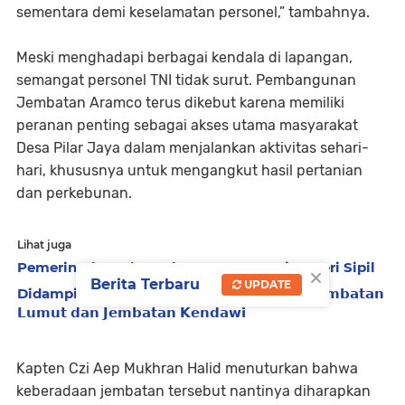
sementara demi keselamatan personel,” tambahnya.
Meski menghadapi berbagai kendala di lapangan,
semangat personel TNI tidak surut. Pembangunan
Jembatan Aramco terus dikebut karena memiliki
peranan penting sebagai akses utama masyarakat
Desa Pilar Jaya dalam menjalankan aktivitas sehari-
hari, khususnya untuk mengangkut hasil pertanian
dan perkebunan.
Lihat juga
Pemerintah Aceh Angkat 228 Pegawai Negeri Sipil
×
Berita Terbaru
UPDATE
Didampingi Wagub 𝗔𝗰𝗲𝗵, Wapres 𝗧𝗶𝗻𝗷𝗮𝘂 𝗝𝗲𝗺𝗯𝗮𝘁𝗮𝗻
𝗟𝘂𝗺𝘂𝘁 𝗱𝗮𝗻 𝗝𝗲𝗺𝗯𝗮𝘁𝗮𝗻 𝗞𝗲𝗻𝗱𝗮𝘄𝗶
Kapten Czi Aep Mukhran Halid menuturkan bahwa
keberadaan jembatan tersebut nantinya diharapkan