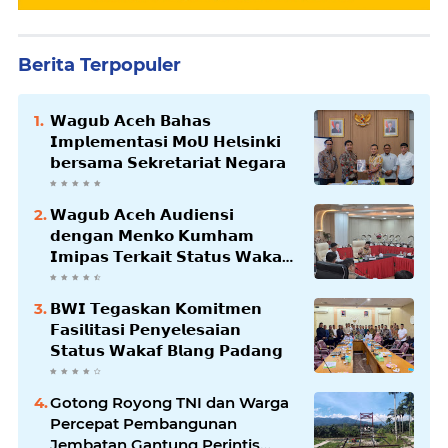
Berita Terpopuler
𝗪𝗮𝗴𝘂𝗯 𝗔𝗰𝗲𝗵 𝗕𝗮𝗵𝗮𝘀
𝗜𝗺𝗽𝗹𝗲𝗺𝗲𝗻𝘁𝗮𝘀𝗶 𝗠𝗼𝗨 𝗛𝗲𝗹𝘀𝗶𝗻𝗸𝗶
𝗯𝗲𝗿𝘀𝗮𝗺𝗮 𝗦𝗲𝗸𝗿𝗲𝘁𝗮𝗿𝗶𝗮𝘁 𝗡𝗲𝗴𝗮𝗿𝗮
𝗪𝗮𝗴𝘂𝗯 𝗔𝗰𝗲𝗵 𝗔𝘂𝗱𝗶𝗲𝗻𝘀𝗶
𝗱𝗲𝗻𝗴𝗮𝗻 𝗠𝗲𝗻𝗸𝗼 𝗞𝘂𝗺𝗵𝗮𝗺
𝗜𝗺𝗶𝗽𝗮𝘀 𝗧𝗲𝗿𝗸𝗮𝗶𝘁 𝗦𝘁𝗮𝘁𝘂𝘀 𝗪𝗮𝗸𝗮𝗳
𝗕𝗹𝗮𝗻𝗴𝗽𝗮𝗱𝗮𝗻𝗴
𝗕𝗪𝗜 𝗧𝗲𝗴𝗮𝘀𝗸𝗮𝗻 𝗞𝗼𝗺𝗶𝘁𝗺𝗲𝗻
𝗙𝗮𝘀𝗶𝗹𝗶𝘁𝗮𝘀𝗶 𝗣𝗲𝗻𝘆𝗲𝗹𝗲𝘀𝗮𝗶𝗮𝗻
𝗦𝘁𝗮𝘁𝘂𝘀 𝗪𝗮𝗸𝗮𝗳 𝗕𝗹𝗮𝗻𝗴 𝗣𝗮𝗱𝗮𝗻𝗴
Gotong Royong TNI dan Warga
Percepat Pembangunan
Jembatan Gantung Perintis