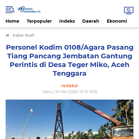
Home
Terpopuler
Indeks
Daerah
Ekonomi
H
›
Kabar Aceh
Personel Kodim 0108/Agara Pasang
Tiang Pancang Jembatan Gantung
Perintis di Desa Teger Miko, Aceh
Tenggara
redaksi
Sabtu, 30 Mei 2026 | 13.10 WIB