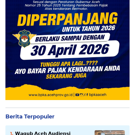
Berita Terpopuler
𝗪𝗮𝗴𝘂𝗯 𝗔𝗰𝗲𝗵 𝗔𝘂𝗱𝗶𝗲𝗻𝘀𝗶