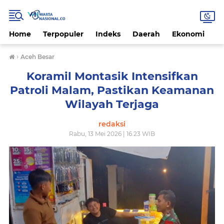
Home
Terpopuler
Indeks
Daerah
Ekonomi
H
›
Aceh Besar
Koramil Montasik Intensifkan
Patroli Malam, Pastikan Keamanan
Wilayah Terjaga
redaksi
Rabu, 13 Mei 2026 | 16.23 WIB