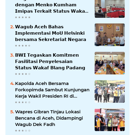
𝗱𝗲𝗻𝗴𝗮𝗻 𝗠𝗲𝗻𝗸𝗼 𝗞𝘂𝗺𝗵𝗮𝗺
𝗜𝗺𝗶𝗽𝗮𝘀 𝗧𝗲𝗿𝗸𝗮𝗶𝘁 𝗦𝘁𝗮𝘁𝘂𝘀 𝗪𝗮𝗸𝗮𝗳
𝗕𝗹𝗮𝗻𝗴𝗽𝗮𝗱𝗮𝗻𝗴
𝗪𝗮𝗴𝘂𝗯 𝗔𝗰𝗲𝗵 𝗕𝗮𝗵𝗮𝘀
𝗜𝗺𝗽𝗹𝗲𝗺𝗲𝗻𝘁𝗮𝘀𝗶 𝗠𝗼𝗨 𝗛𝗲𝗹𝘀𝗶𝗻𝗸𝗶
𝗯𝗲𝗿𝘀𝗮𝗺𝗮 𝗦𝗲𝗸𝗿𝗲𝘁𝗮𝗿𝗶𝗮𝘁 𝗡𝗲𝗴𝗮𝗿𝗮
𝗕𝗪𝗜 𝗧𝗲𝗴𝗮𝘀𝗸𝗮𝗻 𝗞𝗼𝗺𝗶𝘁𝗺𝗲𝗻
𝗙𝗮𝘀𝗶𝗹𝗶𝘁𝗮𝘀𝗶 𝗣𝗲𝗻𝘆𝗲𝗹𝗲𝘀𝗮𝗶𝗮𝗻
𝗦𝘁𝗮𝘁𝘂𝘀 𝗪𝗮𝗸𝗮𝗳 𝗕𝗹𝗮𝗻𝗴 𝗣𝗮𝗱𝗮𝗻𝗴
Kapolda Aceh Bersama
Forkopimda Sambut Kunjungan
Kerja Wakil Presiden RI di
Kabupaten Bireuen
Wapres Gibran Tinjau Lokasi
Bencana di Aceh, Didampingi
Wagub Dek Fadh