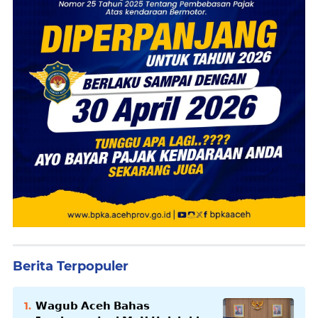
Berita Terpopuler
𝗪𝗮𝗴𝘂𝗯 𝗔𝗰𝗲𝗵 𝗕𝗮𝗵𝗮𝘀