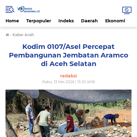
Home
Terpopuler
Indeks
Daerah
Ekonomi
H
›
Kabar Aceh
Kodim 0107/Asel Percepat
Pembangunan Jembatan Aramco
di Aceh Selatan
redaksi
Rabu, 13 Mei 2026 | 15.53 WIB