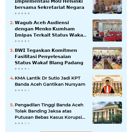
𝗜𝗺𝗽𝗹𝗲𝗺𝗲𝗻𝘁𝗮𝘀𝗶 𝗠𝗼𝗨 𝗛𝗲𝗹𝘀𝗶𝗻𝗸𝗶
𝗯𝗲𝗿𝘀𝗮𝗺𝗮 𝗦𝗲𝗸𝗿𝗲𝘁𝗮𝗿𝗶𝗮𝘁 𝗡𝗲𝗴𝗮𝗿𝗮
𝗪𝗮𝗴𝘂𝗯 𝗔𝗰𝗲𝗵 𝗔𝘂𝗱𝗶𝗲𝗻𝘀𝗶
𝗱𝗲𝗻𝗴𝗮𝗻 𝗠𝗲𝗻𝗸𝗼 𝗞𝘂𝗺𝗵𝗮𝗺
𝗜𝗺𝗶𝗽𝗮𝘀 𝗧𝗲𝗿𝗸𝗮𝗶𝘁 𝗦𝘁𝗮𝘁𝘂𝘀 𝗪𝗮𝗸𝗮𝗳
𝗕𝗹𝗮𝗻𝗴𝗽𝗮𝗱𝗮𝗻𝗴
𝗕𝗪𝗜 𝗧𝗲𝗴𝗮𝘀𝗸𝗮𝗻 𝗞𝗼𝗺𝗶𝘁𝗺𝗲𝗻
𝗙𝗮𝘀𝗶𝗹𝗶𝘁𝗮𝘀𝗶 𝗣𝗲𝗻𝘆𝗲𝗹𝗲𝘀𝗮𝗶𝗮𝗻
𝗦𝘁𝗮𝘁𝘂𝘀 𝗪𝗮𝗸𝗮𝗳 𝗕𝗹𝗮𝗻𝗴 𝗣𝗮𝗱𝗮𝗻𝗴
KMA Lantik Dr Sutio Jadi KPT
Banda Aceh Gantikan Nursyam
Pengadilan Tinggi Banda Aceh
Tolak Banding Jaksa atas
Putusan Bebas Kasus Korupsi
Wastafel