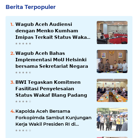
Berita Terpopuler
𝗪𝗮𝗴𝘂𝗯 𝗔𝗰𝗲𝗵 𝗔𝘂𝗱𝗶𝗲𝗻𝘀𝗶
𝗱𝗲𝗻𝗴𝗮𝗻 𝗠𝗲𝗻𝗸𝗼 𝗞𝘂𝗺𝗵𝗮𝗺
𝗜𝗺𝗶𝗽𝗮𝘀 𝗧𝗲𝗿𝗸𝗮𝗶𝘁 𝗦𝘁𝗮𝘁𝘂𝘀 𝗪𝗮𝗸𝗮𝗳
𝗕𝗹𝗮𝗻𝗴𝗽𝗮𝗱𝗮𝗻𝗴
𝗪𝗮𝗴𝘂𝗯 𝗔𝗰𝗲𝗵 𝗕𝗮𝗵𝗮𝘀
𝗜𝗺𝗽𝗹𝗲𝗺𝗲𝗻𝘁𝗮𝘀𝗶 𝗠𝗼𝗨 𝗛𝗲𝗹𝘀𝗶𝗻𝗸𝗶
𝗯𝗲𝗿𝘀𝗮𝗺𝗮 𝗦𝗲𝗸𝗿𝗲𝘁𝗮𝗿𝗶𝗮𝘁 𝗡𝗲𝗴𝗮𝗿𝗮
𝗕𝗪𝗜 𝗧𝗲𝗴𝗮𝘀𝗸𝗮𝗻 𝗞𝗼𝗺𝗶𝘁𝗺𝗲𝗻
𝗙𝗮𝘀𝗶𝗹𝗶𝘁𝗮𝘀𝗶 𝗣𝗲𝗻𝘆𝗲𝗹𝗲𝘀𝗮𝗶𝗮𝗻
𝗦𝘁𝗮𝘁𝘂𝘀 𝗪𝗮𝗸𝗮𝗳 𝗕𝗹𝗮𝗻𝗴 𝗣𝗮𝗱𝗮𝗻𝗴
Kapolda Aceh Bersama
Forkopimda Sambut Kunjungan
Kerja Wakil Presiden RI di
Kabupaten Bireuen