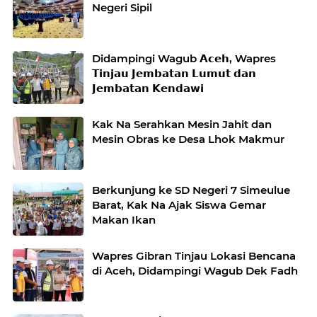
Negeri Sipil
Didampingi Wagub 𝗔𝗰𝗲𝗵, Wapres
𝗧𝗶𝗻𝗷𝗮𝘂 𝗝𝗲𝗺𝗯𝗮𝘁𝗮𝗻 𝗟𝘂𝗺𝘂𝘁 𝗱𝗮𝗻
𝗝𝗲𝗺𝗯𝗮𝘁𝗮𝗻 𝗞𝗲𝗻𝗱𝗮𝘄𝗶
Kak Na Serahkan Mesin Jahit dan
Mesin Obras ke Desa Lhok Makmur
Berkunjung ke SD Negeri 7 Simeulue
Barat, Kak Na Ajak Siswa Gemar
Makan Ikan
Wapres Gibran Tinjau Lokasi Bencana
di Aceh, Didampingi Wagub Dek Fadh