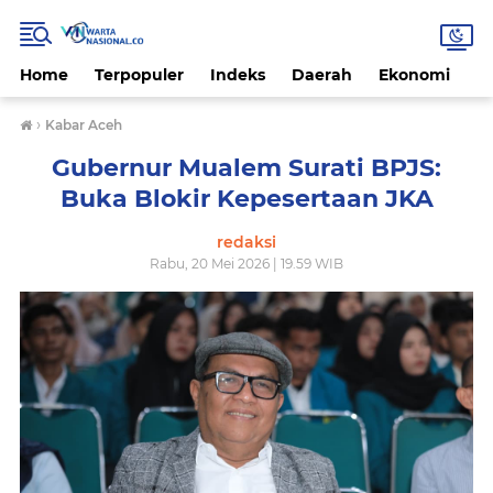
Home
Terpopuler
Indeks
Daerah
Ekonomi
H
›
Kabar Aceh
Gubernur Mualem Surati BPJS:
Buka Blokir Kepesertaan JKA
redaksi
Rabu, 20 Mei 2026 | 19.59 WIB