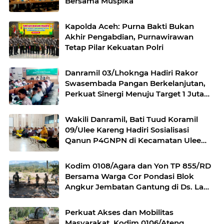
Bersama Muspika
Kapolda Aceh: Purna Bakti Bukan
Akhir Pengabdian, Purnawirawan
Tetap Pilar Kekuatan Polri
Danramil 03/Lhoknga Hadiri Rakor
Swasembada Pangan Berkelanjutan,
Perkuat Sinergi Menuju Target 1 Juta
Hektare
Wakili Danramil, Bati Tuud Koramil
09/Ulee Kareng Hadiri Sosialisasi
Qanun P4GNPN di Kecamatan Ulee
Kareng
Kodim 0108/Agara dan Yon TP 855/RD
Bersama Warga Cor Pondasi Blok
Angkur Jembatan Gantung di Ds. Lawe
Ger Ger, Aceh Tenggara
Perkuat Akses dan Mobilitas
Masyarakat, Kodim 0106/Ateng