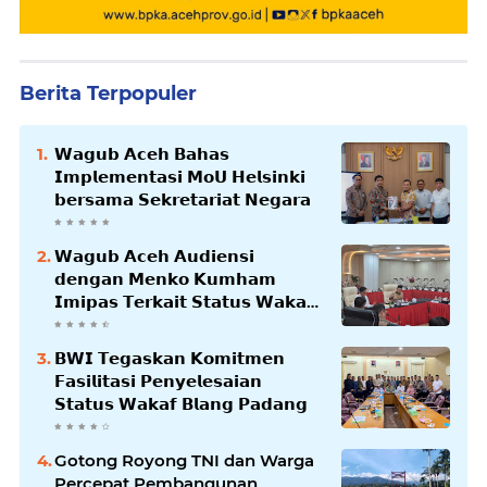
Berita Terpopuler
𝗪𝗮𝗴𝘂𝗯 𝗔𝗰𝗲𝗵 𝗕𝗮𝗵𝗮𝘀
𝗜𝗺𝗽𝗹𝗲𝗺𝗲𝗻𝘁𝗮𝘀𝗶 𝗠𝗼𝗨 𝗛𝗲𝗹𝘀𝗶𝗻𝗸𝗶
𝗯𝗲𝗿𝘀𝗮𝗺𝗮 𝗦𝗲𝗸𝗿𝗲𝘁𝗮𝗿𝗶𝗮𝘁 𝗡𝗲𝗴𝗮𝗿𝗮
𝗪𝗮𝗴𝘂𝗯 𝗔𝗰𝗲𝗵 𝗔𝘂𝗱𝗶𝗲𝗻𝘀𝗶
𝗱𝗲𝗻𝗴𝗮𝗻 𝗠𝗲𝗻𝗸𝗼 𝗞𝘂𝗺𝗵𝗮𝗺
𝗜𝗺𝗶𝗽𝗮𝘀 𝗧𝗲𝗿𝗸𝗮𝗶𝘁 𝗦𝘁𝗮𝘁𝘂𝘀 𝗪𝗮𝗸𝗮𝗳
𝗕𝗹𝗮𝗻𝗴𝗽𝗮𝗱𝗮𝗻𝗴
𝗕𝗪𝗜 𝗧𝗲𝗴𝗮𝘀𝗸𝗮𝗻 𝗞𝗼𝗺𝗶𝘁𝗺𝗲𝗻
𝗙𝗮𝘀𝗶𝗹𝗶𝘁𝗮𝘀𝗶 𝗣𝗲𝗻𝘆𝗲𝗹𝗲𝘀𝗮𝗶𝗮𝗻
𝗦𝘁𝗮𝘁𝘂𝘀 𝗪𝗮𝗸𝗮𝗳 𝗕𝗹𝗮𝗻𝗴 𝗣𝗮𝗱𝗮𝗻𝗴
Gotong Royong TNI dan Warga
Percepat Pembangunan