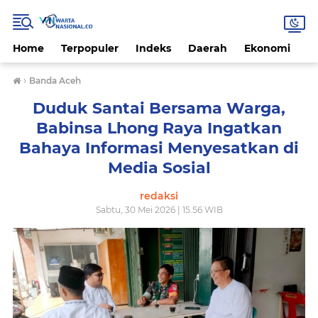
Home
Terpopuler
Indeks
Daerah
Ekonomi
H
›
Banda Aceh
Duduk Santai Bersama Warga,
Babinsa Lhong Raya Ingatkan
Bahaya Informasi Menyesatkan di
Media Sosial
redaksi
Sabtu, 30 Mei 2026 | 15.56 WIB