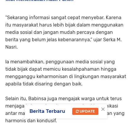
“Sekarang informasi sangat cepat menyebar. Karena
itu masyarakat harus lebih bijak dalam menggunakan
media sosial dan jangan mudah percaya dengan
berita yang belum jelas kebenarannya,” ujar Serka M.
Nasri.
Ia menambahkan, penggunaan media sosial yang
tidak bijak dapat memicu kesalahpahaman hingga
mengganggu keharmonisan di lingkungan masyarakat
apabila tidak disaring dengan baik.
Selain itu, Babinsa juga mengajak warga untuk terus
×
menjaga kekompakan dan memperkuat komunikasi
Berita Terbaru
UPDATE
antar masyarakat demi menciptakan lingkungan yang
harmonis dan kondusif.