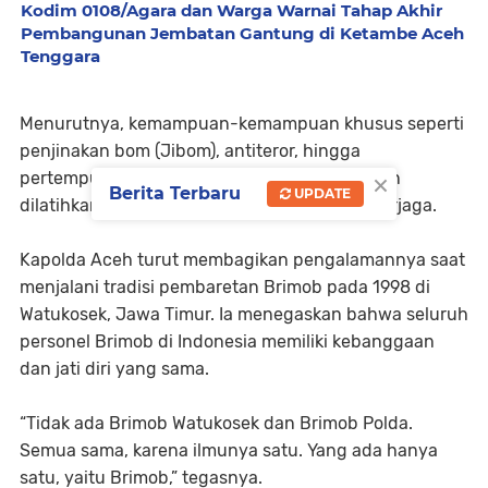
Kodim 0108/Agara dan Warga Warnai Tahap Akhir
Pembangunan Jembatan Gantung di Ketambe Aceh
Tenggara
Menurutnya, kemampuan-kemampuan khusus seperti
penjinakan bom (Jibom), antiteror, hingga
×
pertempuran hutan harus terus dipelihara dan
Berita Terbaru
UPDATE
dilatihkan agar kemampuan personel tetap terjaga.
Kapolda Aceh turut membagikan pengalamannya saat
menjalani tradisi pembaretan Brimob pada 1998 di
Watukosek, Jawa Timur. Ia menegaskan bahwa seluruh
personel Brimob di Indonesia memiliki kebanggaan
dan jati diri yang sama.
“Tidak ada Brimob Watukosek dan Brimob Polda.
Semua sama, karena ilmunya satu. Yang ada hanya
satu, yaitu Brimob,” tegasnya.