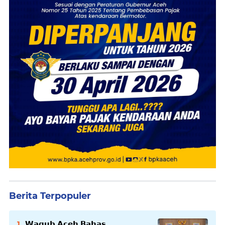
Berita Terpopuler
𝗪𝗮𝗴𝘂𝗯 𝗔𝗰𝗲𝗵 𝗕𝗮𝗵𝗮𝘀