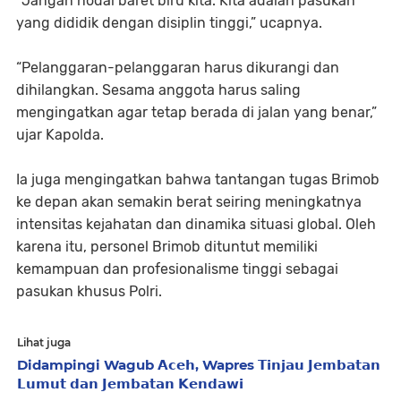
“Jangan nodai baret biru kita. Kita adalah pasukan
yang dididik dengan disiplin tinggi,” ucapnya.
“Pelanggaran-pelanggaran harus dikurangi dan
dihilangkan. Sesama anggota harus saling
mengingatkan agar tetap berada di jalan yang benar,”
ujar Kapolda.
Ia juga mengingatkan bahwa tantangan tugas Brimob
ke depan akan semakin berat seiring meningkatnya
intensitas kejahatan dan dinamika situasi global. Oleh
karena itu, personel Brimob dituntut memiliki
kemampuan dan profesionalisme tinggi sebagai
pasukan khusus Polri.
Lihat juga
Didampingi Wagub 𝗔𝗰𝗲𝗵, Wapres 𝗧𝗶𝗻𝗷𝗮𝘂 𝗝𝗲𝗺𝗯𝗮𝘁𝗮𝗻
𝗟𝘂𝗺𝘂𝘁 𝗱𝗮𝗻 𝗝𝗲𝗺𝗯𝗮𝘁𝗮𝗻 𝗞𝗲𝗻𝗱𝗮𝘄𝗶