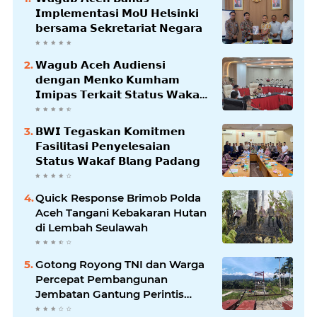
𝗜𝗺𝗽𝗹𝗲𝗺𝗲𝗻𝘁𝗮𝘀𝗶 𝗠𝗼𝗨 𝗛𝗲𝗹𝘀𝗶𝗻𝗸𝗶
𝗯𝗲𝗿𝘀𝗮𝗺𝗮 𝗦𝗲𝗸𝗿𝗲𝘁𝗮𝗿𝗶𝗮𝘁 𝗡𝗲𝗴𝗮𝗿𝗮
𝗪𝗮𝗴𝘂𝗯 𝗔𝗰𝗲𝗵 𝗔𝘂𝗱𝗶𝗲𝗻𝘀𝗶
𝗱𝗲𝗻𝗴𝗮𝗻 𝗠𝗲𝗻𝗸𝗼 𝗞𝘂𝗺𝗵𝗮𝗺
𝗜𝗺𝗶𝗽𝗮𝘀 𝗧𝗲𝗿𝗸𝗮𝗶𝘁 𝗦𝘁𝗮𝘁𝘂𝘀 𝗪𝗮𝗸𝗮𝗳
𝗕𝗹𝗮𝗻𝗴𝗽𝗮𝗱𝗮𝗻𝗴
𝗕𝗪𝗜 𝗧𝗲𝗴𝗮𝘀𝗸𝗮𝗻 𝗞𝗼𝗺𝗶𝘁𝗺𝗲𝗻
𝗙𝗮𝘀𝗶𝗹𝗶𝘁𝗮𝘀𝗶 𝗣𝗲𝗻𝘆𝗲𝗹𝗲𝘀𝗮𝗶𝗮𝗻
𝗦𝘁𝗮𝘁𝘂𝘀 𝗪𝗮𝗸𝗮𝗳 𝗕𝗹𝗮𝗻𝗴 𝗣𝗮𝗱𝗮𝗻𝗴
Quick Response Brimob Polda
Aceh Tangani Kebakaran Hutan
di Lembah Seulawah
Gotong Royong TNI dan Warga
Percepat Pembangunan
Jembatan Gantung Perintis
Kuta Ujung Aceh Tenggara