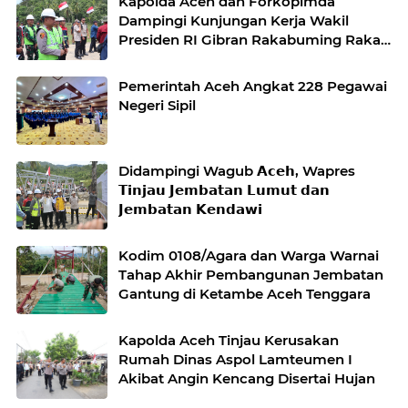
Kapolda Aceh dan Forkopimda
Dampingi Kunjungan Kerja Wakil
Presiden RI Gibran Rakabuming Raka
di Aceh Tengah
Pemerintah Aceh Angkat 228 Pegawai
Negeri Sipil
Didampingi Wagub 𝗔𝗰𝗲𝗵, Wapres
𝗧𝗶𝗻𝗷𝗮𝘂 𝗝𝗲𝗺𝗯𝗮𝘁𝗮𝗻 𝗟𝘂𝗺𝘂𝘁 𝗱𝗮𝗻
𝗝𝗲𝗺𝗯𝗮𝘁𝗮𝗻 𝗞𝗲𝗻𝗱𝗮𝘄𝗶
Kodim 0108/Agara dan Warga Warnai
Tahap Akhir Pembangunan Jembatan
Gantung di Ketambe Aceh Tenggara
Kapolda Aceh Tinjau Kerusakan
Rumah Dinas Aspol Lamteumen I
Akibat Angin Kencang Disertai Hujan