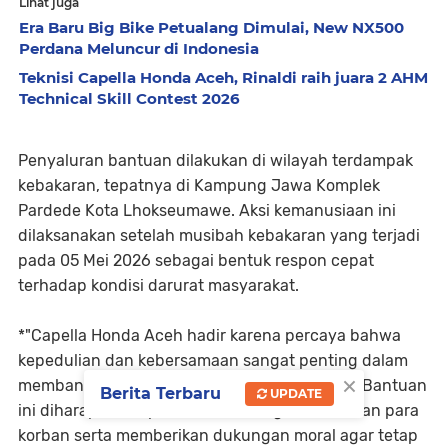
Lihat juga
Era Baru Big Bike Petualang Dimulai, New NX500
Perdana Meluncur di Indonesia
Teknisi Capella Honda Aceh, Rinaldi raih juara 2 AHM
Technical Skill Contest 2026
Penyaluran bantuan dilakukan di wilayah terdampak
kebakaran, tepatnya di Kampung Jawa Komplek
Pardede Kota Lhokseumawe. Aksi kemanusiaan ini
dilaksanakan setelah musibah kebakaran yang terjadi
pada 05 Mei 2026 sebagai bentuk respon cepat
terhadap kondisi darurat masyarakat.
*"Capella Honda Aceh hadir karena percaya bahwa
kepedulian dan kebersamaan sangat penting dalam
×
membantu masyarakat bangkit dari musibah. Bantuan
Berita Terbaru
UPDATE
ini diharapkan dapat sedikit meringankan beban para
korban serta memberikan dukungan moral agar tetap