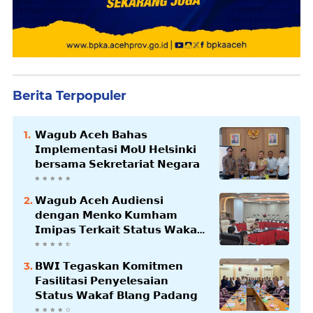
Berita Terpopuler
𝗪𝗮𝗴𝘂𝗯 𝗔𝗰𝗲𝗵 𝗕𝗮𝗵𝗮𝘀
𝗜𝗺𝗽𝗹𝗲𝗺𝗲𝗻𝘁𝗮𝘀𝗶 𝗠𝗼𝗨 𝗛𝗲𝗹𝘀𝗶𝗻𝗸𝗶
𝗯𝗲𝗿𝘀𝗮𝗺𝗮 𝗦𝗲𝗸𝗿𝗲𝘁𝗮𝗿𝗶𝗮𝘁 𝗡𝗲𝗴𝗮𝗿𝗮
𝗪𝗮𝗴𝘂𝗯 𝗔𝗰𝗲𝗵 𝗔𝘂𝗱𝗶𝗲𝗻𝘀𝗶
𝗱𝗲𝗻𝗴𝗮𝗻 𝗠𝗲𝗻𝗸𝗼 𝗞𝘂𝗺𝗵𝗮𝗺
𝗜𝗺𝗶𝗽𝗮𝘀 𝗧𝗲𝗿𝗸𝗮𝗶𝘁 𝗦𝘁𝗮𝘁𝘂𝘀 𝗪𝗮𝗸𝗮𝗳
𝗕𝗹𝗮𝗻𝗴𝗽𝗮𝗱𝗮𝗻𝗴
𝗕𝗪𝗜 𝗧𝗲𝗴𝗮𝘀𝗸𝗮𝗻 𝗞𝗼𝗺𝗶𝘁𝗺𝗲𝗻
𝗙𝗮𝘀𝗶𝗹𝗶𝘁𝗮𝘀𝗶 𝗣𝗲𝗻𝘆𝗲𝗹𝗲𝘀𝗮𝗶𝗮𝗻
𝗦𝘁𝗮𝘁𝘂𝘀 𝗪𝗮𝗸𝗮𝗳 𝗕𝗹𝗮𝗻𝗴 𝗣𝗮𝗱𝗮𝗻𝗴