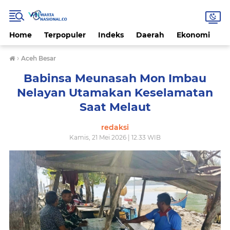
Home
Terpopuler
Indeks
Daerah
Ekonomi
H
›
Aceh Besar
Babinsa Meunasah Mon Imbau
Nelayan Utamakan Keselamatan
Saat Melaut
redaksi
Kamis, 21 Mei 2026 | 12.33 WIB