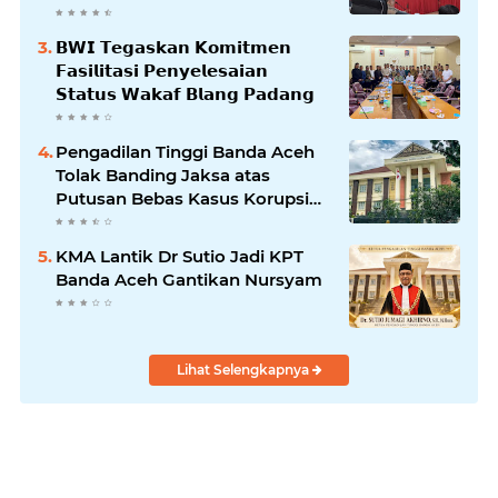
𝗕𝗹𝗮𝗻𝗴𝗽𝗮𝗱𝗮𝗻𝗴
𝗕𝗪𝗜 𝗧𝗲𝗴𝗮𝘀𝗸𝗮𝗻 𝗞𝗼𝗺𝗶𝘁𝗺𝗲𝗻
𝗙𝗮𝘀𝗶𝗹𝗶𝘁𝗮𝘀𝗶 𝗣𝗲𝗻𝘆𝗲𝗹𝗲𝘀𝗮𝗶𝗮𝗻
𝗦𝘁𝗮𝘁𝘂𝘀 𝗪𝗮𝗸𝗮𝗳 𝗕𝗹𝗮𝗻𝗴 𝗣𝗮𝗱𝗮𝗻𝗴
Pengadilan Tinggi Banda Aceh
Tolak Banding Jaksa atas
Putusan Bebas Kasus Korupsi
Wastafel
KMA Lantik Dr Sutio Jadi KPT
Banda Aceh Gantikan Nursyam
Lihat Selengkapnya