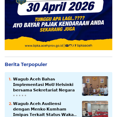
Berita Terpopuler
𝗪𝗮𝗴𝘂𝗯 𝗔𝗰𝗲𝗵 𝗕𝗮𝗵𝗮𝘀
𝗜𝗺𝗽𝗹𝗲𝗺𝗲𝗻𝘁𝗮𝘀𝗶 𝗠𝗼𝗨 𝗛𝗲𝗹𝘀𝗶𝗻𝗸𝗶
𝗯𝗲𝗿𝘀𝗮𝗺𝗮 𝗦𝗲𝗸𝗿𝗲𝘁𝗮𝗿𝗶𝗮𝘁 𝗡𝗲𝗴𝗮𝗿𝗮
𝗪𝗮𝗴𝘂𝗯 𝗔𝗰𝗲𝗵 𝗔𝘂𝗱𝗶𝗲𝗻𝘀𝗶
𝗱𝗲𝗻𝗴𝗮𝗻 𝗠𝗲𝗻𝗸𝗼 𝗞𝘂𝗺𝗵𝗮𝗺
𝗜𝗺𝗶𝗽𝗮𝘀 𝗧𝗲𝗿𝗸𝗮𝗶𝘁 𝗦𝘁𝗮𝘁𝘂𝘀 𝗪𝗮𝗸𝗮𝗳