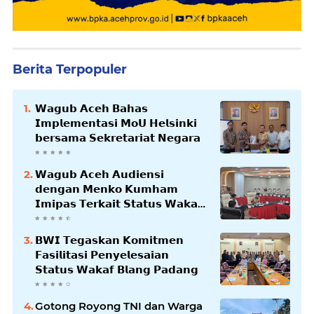
Berita Terpopuler
𝗪𝗮𝗴𝘂𝗯 𝗔𝗰𝗲𝗵 𝗕𝗮𝗵𝗮𝘀
𝗜𝗺𝗽𝗹𝗲𝗺𝗲𝗻𝘁𝗮𝘀𝗶 𝗠𝗼𝗨 𝗛𝗲𝗹𝘀𝗶𝗻𝗸𝗶
𝗯𝗲𝗿𝘀𝗮𝗺𝗮 𝗦𝗲𝗸𝗿𝗲𝘁𝗮𝗿𝗶𝗮𝘁 𝗡𝗲𝗴𝗮𝗿𝗮
𝗪𝗮𝗴𝘂𝗯 𝗔𝗰𝗲𝗵 𝗔𝘂𝗱𝗶𝗲𝗻𝘀𝗶
𝗱𝗲𝗻𝗴𝗮𝗻 𝗠𝗲𝗻𝗸𝗼 𝗞𝘂𝗺𝗵𝗮𝗺
𝗜𝗺𝗶𝗽𝗮𝘀 𝗧𝗲𝗿𝗸𝗮𝗶𝘁 𝗦𝘁𝗮𝘁𝘂𝘀 𝗪𝗮𝗸𝗮𝗳
𝗕𝗹𝗮𝗻𝗴𝗽𝗮𝗱𝗮𝗻𝗴
𝗕𝗪𝗜 𝗧𝗲𝗴𝗮𝘀𝗸𝗮𝗻 𝗞𝗼𝗺𝗶𝘁𝗺𝗲𝗻
𝗙𝗮𝘀𝗶𝗹𝗶𝘁𝗮𝘀𝗶 𝗣𝗲𝗻𝘆𝗲𝗹𝗲𝘀𝗮𝗶𝗮𝗻
𝗦𝘁𝗮𝘁𝘂𝘀 𝗪𝗮𝗸𝗮𝗳 𝗕𝗹𝗮𝗻𝗴 𝗣𝗮𝗱𝗮𝗻𝗴
Gotong Royong TNI dan Warga