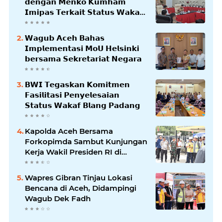
𝗱𝗲𝗻𝗴𝗮𝗻 𝗠𝗲𝗻𝗸𝗼 𝗞𝘂𝗺𝗵𝗮𝗺
𝗜𝗺𝗶𝗽𝗮𝘀 𝗧𝗲𝗿𝗸𝗮𝗶𝘁 𝗦𝘁𝗮𝘁𝘂𝘀 𝗪𝗮𝗸𝗮𝗳
𝗕𝗹𝗮𝗻𝗴𝗽𝗮𝗱𝗮𝗻𝗴
𝗪𝗮𝗴𝘂𝗯 𝗔𝗰𝗲𝗵 𝗕𝗮𝗵𝗮𝘀
𝗜𝗺𝗽𝗹𝗲𝗺𝗲𝗻𝘁𝗮𝘀𝗶 𝗠𝗼𝗨 𝗛𝗲𝗹𝘀𝗶𝗻𝗸𝗶
𝗯𝗲𝗿𝘀𝗮𝗺𝗮 𝗦𝗲𝗸𝗿𝗲𝘁𝗮𝗿𝗶𝗮𝘁 𝗡𝗲𝗴𝗮𝗿𝗮
𝗕𝗪𝗜 𝗧𝗲𝗴𝗮𝘀𝗸𝗮𝗻 𝗞𝗼𝗺𝗶𝘁𝗺𝗲𝗻
𝗙𝗮𝘀𝗶𝗹𝗶𝘁𝗮𝘀𝗶 𝗣𝗲𝗻𝘆𝗲𝗹𝗲𝘀𝗮𝗶𝗮𝗻
𝗦𝘁𝗮𝘁𝘂𝘀 𝗪𝗮𝗸𝗮𝗳 𝗕𝗹𝗮𝗻𝗴 𝗣𝗮𝗱𝗮𝗻𝗴
Kapolda Aceh Bersama
Forkopimda Sambut Kunjungan
Kerja Wakil Presiden RI di
Kabupaten Bireuen
Wapres Gibran Tinjau Lokasi
Bencana di Aceh, Didampingi
Wagub Dek Fadh