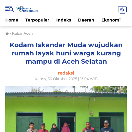
Home
Terpopuler
Indeks
Daerah
Ekonomi
H
›
Kabar Aceh
Kodam Iskandar Muda wujudkan
rumah layak huni warga kurang
mampu di Aceh Selatan
redaksi
Kamis, 30 Oktober 2025 | 15.04 WIB