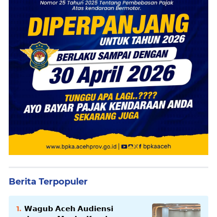
Berita Terpopuler
𝗪𝗮𝗴𝘂𝗯 𝗔𝗰𝗲𝗵 𝗔𝘂𝗱𝗶𝗲𝗻𝘀𝗶