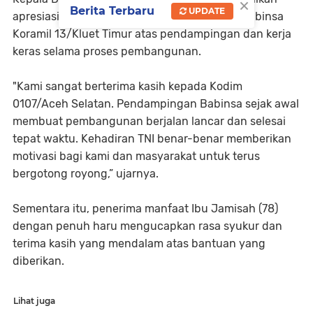
×
Berita Terbaru
UPDATE
apresiasinya kepada jajaran TNI khususnya Babinsa
Koramil 13/Kluet Timur atas pendampingan dan kerja
keras selama proses pembangunan.
"Kami sangat berterima kasih kepada Kodim
0107/Aceh Selatan. Pendampingan Babinsa sejak awal
membuat pembangunan berjalan lancar dan selesai
tepat waktu. Kehadiran TNI benar-benar memberikan
motivasi bagi kami dan masyarakat untuk terus
bergotong royong,” ujarnya.
Sementara itu, penerima manfaat Ibu Jamisah (78)
dengan penuh haru mengucapkan rasa syukur dan
terima kasih yang mendalam atas bantuan yang
diberikan.
Lihat juga