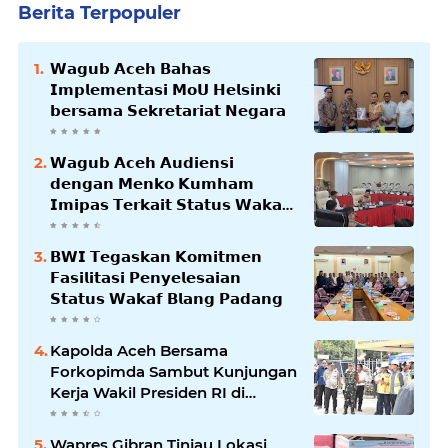
Berita Terpopuler
𝗪𝗮𝗴𝘂𝗯 𝗔𝗰𝗲𝗵 𝗕𝗮𝗵𝗮𝘀
𝗜𝗺𝗽𝗹𝗲𝗺𝗲𝗻𝘁𝗮𝘀𝗶 𝗠𝗼𝗨 𝗛𝗲𝗹𝘀𝗶𝗻𝗸𝗶
𝗯𝗲𝗿𝘀𝗮𝗺𝗮 𝗦𝗲𝗸𝗿𝗲𝘁𝗮𝗿𝗶𝗮𝘁 𝗡𝗲𝗴𝗮𝗿𝗮
𝗪𝗮𝗴𝘂𝗯 𝗔𝗰𝗲𝗵 𝗔𝘂𝗱𝗶𝗲𝗻𝘀𝗶
𝗱𝗲𝗻𝗴𝗮𝗻 𝗠𝗲𝗻𝗸𝗼 𝗞𝘂𝗺𝗵𝗮𝗺
𝗜𝗺𝗶𝗽𝗮𝘀 𝗧𝗲𝗿𝗸𝗮𝗶𝘁 𝗦𝘁𝗮𝘁𝘂𝘀 𝗪𝗮𝗸𝗮𝗳
𝗕𝗹𝗮𝗻𝗴𝗽𝗮𝗱𝗮𝗻𝗴
𝗕𝗪𝗜 𝗧𝗲𝗴𝗮𝘀𝗸𝗮𝗻 𝗞𝗼𝗺𝗶𝘁𝗺𝗲𝗻
𝗙𝗮𝘀𝗶𝗹𝗶𝘁𝗮𝘀𝗶 𝗣𝗲𝗻𝘆𝗲𝗹𝗲𝘀𝗮𝗶𝗮𝗻
𝗦𝘁𝗮𝘁𝘂𝘀 𝗪𝗮𝗸𝗮𝗳 𝗕𝗹𝗮𝗻𝗴 𝗣𝗮𝗱𝗮𝗻𝗴
Kapolda Aceh Bersama
Forkopimda Sambut Kunjungan
Kerja Wakil Presiden RI di
Kabupaten Bireuen
Wapres Gibran Tinjau Lokasi