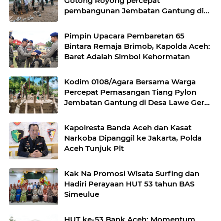
Gotong Royong percepat
pembangunan Jembatan Gantung di
Desa Gulo Aceh Tenggara
Pimpin Upacara Pembaretan 65
Bintara Remaja Brimob, Kapolda Aceh:
Baret Adalah Simbol Kehormatan
Kodim 0108/Agara Bersama Warga
Percepat Pemasangan Tiang Pylon
Jembatan Gantung di Desa Lawe Ger-
Ger Aceh Tenggara
Kapolresta Banda Aceh dan Kasat
Narkoba Dipanggil ke Jakarta, Polda
Aceh Tunjuk Plt
Kak Na Promosi Wisata Surfing dan
Hadiri Perayaan HUT 53 tahun BAS
Simeulue
HUT ke-53 Bank Aceh: Momentum