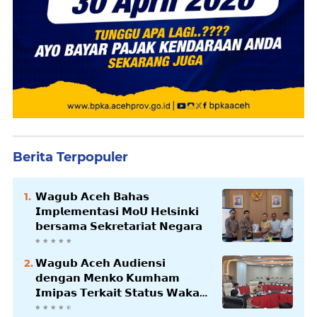
Berita Terpopuler
𝗪𝗮𝗴𝘂𝗯 𝗔𝗰𝗲𝗵 𝗕𝗮𝗵𝗮𝘀
𝗜𝗺𝗽𝗹𝗲𝗺𝗲𝗻𝘁𝗮𝘀𝗶 𝗠𝗼𝗨 𝗛𝗲𝗹𝘀𝗶𝗻𝗸𝗶
𝗯𝗲𝗿𝘀𝗮𝗺𝗮 𝗦𝗲𝗸𝗿𝗲𝘁𝗮𝗿𝗶𝗮𝘁 𝗡𝗲𝗴𝗮𝗿𝗮
𝗪𝗮𝗴𝘂𝗯 𝗔𝗰𝗲𝗵 𝗔𝘂𝗱𝗶𝗲𝗻𝘀𝗶
𝗱𝗲𝗻𝗴𝗮𝗻 𝗠𝗲𝗻𝗸𝗼 𝗞𝘂𝗺𝗵𝗮𝗺
𝗜𝗺𝗶𝗽𝗮𝘀 𝗧𝗲𝗿𝗸𝗮𝗶𝘁 𝗦𝘁𝗮𝘁𝘂𝘀 𝗪𝗮𝗸𝗮𝗳
𝗕𝗹𝗮𝗻𝗴𝗽𝗮𝗱𝗮𝗻𝗴