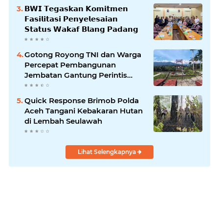
𝗕𝗪𝗜 𝗧𝗲𝗴𝗮𝘀𝗸𝗮𝗻 𝗞𝗼𝗺𝗶𝘁𝗺𝗲𝗻
𝗙𝗮𝘀𝗶𝗹𝗶𝘁𝗮𝘀𝗶 𝗣𝗲𝗻𝘆𝗲𝗹𝗲𝘀𝗮𝗶𝗮𝗻
𝗦𝘁𝗮𝘁𝘂𝘀 𝗪𝗮𝗸𝗮𝗳 𝗕𝗹𝗮𝗻𝗴 𝗣𝗮𝗱𝗮𝗻𝗴
Gotong Royong TNI dan Warga
Percepat Pembangunan
Jembatan Gantung Perintis
Kuta Ujung Aceh Tenggara
Quick Response Brimob Polda
Aceh Tangani Kebakaran Hutan
di Lembah Seulawah
Lihat Selengkapnya