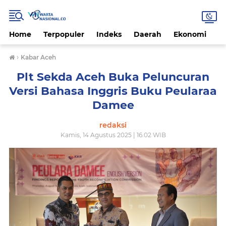
Home
Terpopuler
Indeks
Daerah
Ekonomi
H
›
Kabar Aceh
Plt Sekda Aceh Buka Peluncuran
Versi Bahasa Inggris Buku Peularaa
Damee
redaksi
Kamis, 14 Agustus 2025 | 16.02 WIB