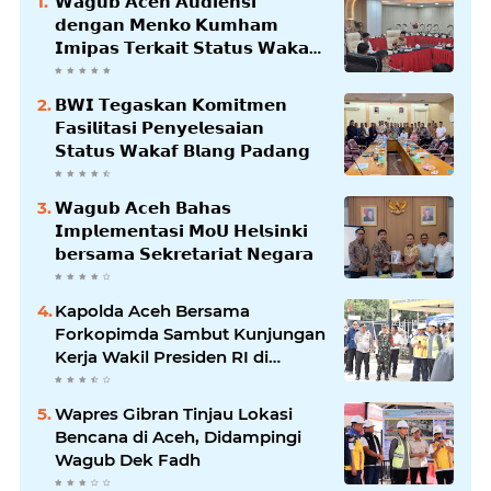
𝗪𝗮𝗴𝘂𝗯 𝗔𝗰𝗲𝗵 𝗔𝘂𝗱𝗶𝗲𝗻𝘀𝗶
𝗱𝗲𝗻𝗴𝗮𝗻 𝗠𝗲𝗻𝗸𝗼 𝗞𝘂𝗺𝗵𝗮𝗺
𝗜𝗺𝗶𝗽𝗮𝘀 𝗧𝗲𝗿𝗸𝗮𝗶𝘁 𝗦𝘁𝗮𝘁𝘂𝘀 𝗪𝗮𝗸𝗮𝗳
𝗕𝗹𝗮𝗻𝗴𝗽𝗮𝗱𝗮𝗻𝗴
𝗕𝗪𝗜 𝗧𝗲𝗴𝗮𝘀𝗸𝗮𝗻 𝗞𝗼𝗺𝗶𝘁𝗺𝗲𝗻
𝗙𝗮𝘀𝗶𝗹𝗶𝘁𝗮𝘀𝗶 𝗣𝗲𝗻𝘆𝗲𝗹𝗲𝘀𝗮𝗶𝗮𝗻
𝗦𝘁𝗮𝘁𝘂𝘀 𝗪𝗮𝗸𝗮𝗳 𝗕𝗹𝗮𝗻𝗴 𝗣𝗮𝗱𝗮𝗻𝗴
𝗪𝗮𝗴𝘂𝗯 𝗔𝗰𝗲𝗵 𝗕𝗮𝗵𝗮𝘀
𝗜𝗺𝗽𝗹𝗲𝗺𝗲𝗻𝘁𝗮𝘀𝗶 𝗠𝗼𝗨 𝗛𝗲𝗹𝘀𝗶𝗻𝗸𝗶
𝗯𝗲𝗿𝘀𝗮𝗺𝗮 𝗦𝗲𝗸𝗿𝗲𝘁𝗮𝗿𝗶𝗮𝘁 𝗡𝗲𝗴𝗮𝗿𝗮
Kapolda Aceh Bersama
Forkopimda Sambut Kunjungan
Kerja Wakil Presiden RI di
Kabupaten Bireuen
Wapres Gibran Tinjau Lokasi
Bencana di Aceh, Didampingi
Wagub Dek Fadh