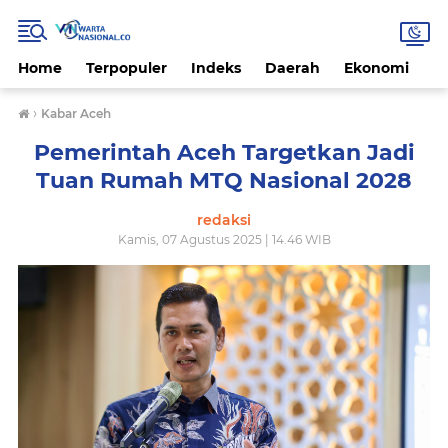
Home
Terpopuler
Indeks
Daerah
Ekonomi
H
›
Kabar Aceh
Pemerintah Aceh Targetkan Jadi
Tuan Rumah MTQ Nasional 2028
redaksi
Kamis, 07 Agustus 2025 | 14.46 WIB