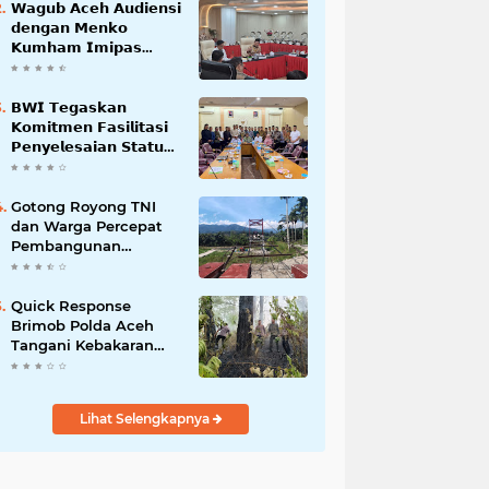
𝗪𝗮𝗴𝘂𝗯 𝗔𝗰𝗲𝗵 𝗔𝘂𝗱𝗶𝗲𝗻𝘀𝗶
𝗱𝗲𝗻𝗴𝗮𝗻 𝗠𝗲𝗻𝗸𝗼
𝗞𝘂𝗺𝗵𝗮𝗺 𝗜𝗺𝗶𝗽𝗮𝘀
𝗧𝗲𝗿𝗸𝗮𝗶𝘁 𝗦𝘁𝗮𝘁𝘂𝘀 𝗪𝗮𝗸𝗮𝗳
𝗕𝗹𝗮𝗻𝗴𝗽𝗮𝗱𝗮𝗻𝗴
𝗕𝗪𝗜 𝗧𝗲𝗴𝗮𝘀𝗸𝗮𝗻
𝗞𝗼𝗺𝗶𝘁𝗺𝗲𝗻 𝗙𝗮𝘀𝗶𝗹𝗶𝘁𝗮𝘀𝗶
𝗣𝗲𝗻𝘆𝗲𝗹𝗲𝘀𝗮𝗶𝗮𝗻 𝗦𝘁𝗮𝘁𝘂𝘀
𝗪𝗮𝗸𝗮𝗳 𝗕𝗹𝗮𝗻𝗴 𝗣𝗮𝗱𝗮𝗻𝗴
Gotong Royong TNI
dan Warga Percepat
Pembangunan
Jembatan Gantung
Perintis Kuta Ujung
Aceh Tenggara
Quick Response
Brimob Polda Aceh
Tangani Kebakaran
Hutan di Lembah
Seulawah
Lihat Selengkapnya