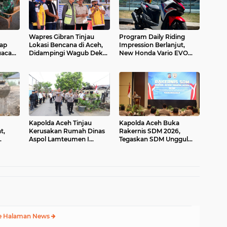
Wapres Gibran Tinjau
Program Daily Riding
tap
Lokasi Bencana di Aceh,
Impression Berlanjut,
uaca
Didampingi Wagub Dek
New Honda Vario EVO
Fadh
160 Temani Mobilitas
Harian Peserta
Kapolda Aceh Tinjau
Kapolda Aceh Buka
t,
Kerusakan Rumah Dinas
Rakernis SDM 2026,
Aspol Lamteumen I
Tegaskan SDM Unggul
nan
Akibat Angin Kencang
Kunci Pelayanan Polri
Rusip
Disertai Hujan
yang Profesional dan
h
Humanis
e Halaman News