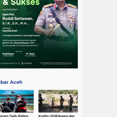
bar Aceh
gram Daily Riding
Kodim 0108/Agara dan