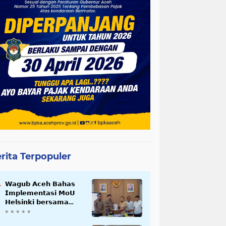
rita Terpopuler
𝗪𝗮𝗴𝘂𝗯 𝗔𝗰𝗲𝗵 𝗕𝗮𝗵𝗮𝘀
𝗜𝗺𝗽𝗹𝗲𝗺𝗲𝗻𝘁𝗮𝘀𝗶 𝗠𝗼𝗨
𝗛𝗲𝗹𝘀𝗶𝗻𝗸𝗶 𝗯𝗲𝗿𝘀𝗮𝗺𝗮
𝗦𝗲𝗸𝗿𝗲𝘁𝗮𝗿𝗶𝗮𝘁 𝗡𝗲𝗴𝗮𝗿𝗮