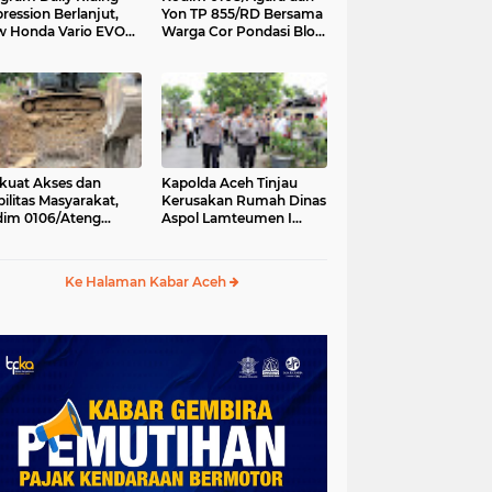
ression Berlanjut,
Yon TP 855/RD Bersama
 Honda Vario EVO
Warga Cor Pondasi Blok
 Temani Mobilitas
Angkur Jembatan
ian Peserta
Gantung di Ds. Lawe Ger
Ger, Aceh Tenggara
kuat Akses dan
Kapolda Aceh Tinjau
ilitas Masyarakat,
Kerusakan Rumah Dinas
im 0106/Ateng
Aspol Lamteumen I
kung Pembangunan
Akibat Angin Kencang
batan Beton di
Disertai Hujan
ip Antara, Aceh
Ke Halaman Kabar Aceh
gah