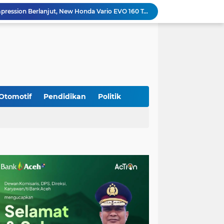
Program Daily Riding Impression Berlanjut, New Honda Vario EVO 160 Temani Mobilitas Harian Peserta
Kodim 0108/Agara dan Yon TP 855/RD Bersama Warga Cor Pondasi Blok Angkur Jembatan Gantung di Ds. Lawe Ger Ger, Aceh Tenggara
Perkuat Akses dan Mobilitas Masyarakat, Kodim 0106/Ateng Dukung Pembangunan Jembatan Beton di Rusip Antara, Aceh Tengah
Bupati Aceh Besar Perkuat Sinergi dengan Polres Demi Tingkatkan Pelayanan Masyarakat
Kapolda Aceh Tinjau Kerusakan Rumah Dinas Aspol Lamteumen I Akibat Angin Kencang Disertai Hujan
Kodim Kota Banda Aceh Gelar Sidang Usul Kenaikan Pangkat Bintara dan Tamtama Periode 1 April 2027
Kasdim 0101/Kota Banda Aceh Hadiri Apel Siaga Bencana Hydrometeorologi 2026, Perkuat Kesiapsiagaan Hadapi Ancaman Kekeringan
Koramil Seulimeum Hadiri Rapat Persiapan HUT Ke-81 Kemerdekaan RI Tingkat Kecamatan
Otomotif
Pendidikan
Politik
Babinsa Jalin Komunikasi dengan Aparatur Gampong, Perkuat Sinergi Membangun Desa
Wapres Gibran Tinjau Lokasi Bencana di Aceh, Didampingi Wagub Dek Fadh