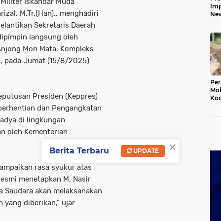
Militer Iskandar Muda
Imp
izal, M.Tr.(Han)., menghadiri
New
160
lantikan Sekretaris Daerah
Har
g dipimpin langsung oleh
Anjong Mon Mata, Kompleks
, pada Jumat (15/8/2025)
Per
Mob
Keputusan Presiden (Keppres)
Kod
Du
erhentian dan Pengangkatan
Jem
adya di lingkungan
Rus
Ten
an oleh Kementerian
×
Berita Terbaru
UPDATE
mpaikan rasa syukur atas
 resmi menetapkan M. Nasir
aya Saudara akan melaksanakan
yang diberikan,” ujar