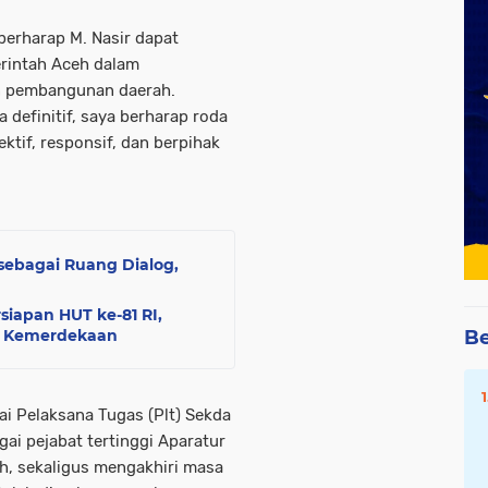
erharap M. Nasir dapat
erintah Aceh dalam
n pembangunan daerah.
 definitif, saya berharap roda
ktif, responsif, dan berpihak
ebagai Ruang Dialog,
siapan HUT ke-81 RI,
an Kemerdekaan
Be
i Pelaksana Tugas (Plt) Sekda
i pejabat tertinggi Aparatur
eh, sekaligus mengakhiri masa