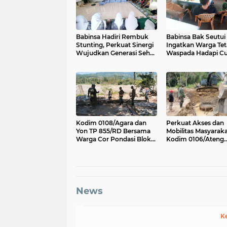
Babinsa Hadiri Rembuk
Babinsa Bak Seutui
Stunting, Perkuat Sinergi
Ingatkan Warga Te
Wujudkan Generasi Sehat
Waspada Hadapi C
di Kuta Malaka
Tak Menentu
Kodim 0108/Agara dan
Perkuat Akses dan
Yon TP 855/RD Bersama
Mobilitas Masyaraka
Warga Cor Pondasi Blok
Kodim 0106/Ateng
Angkur Jembatan
Dukung Pembangu
Gantung di Ds. Lawe Ger
Jembatan Beton di 
Ger, Aceh Tenggara
Antara, Aceh Tenga
News
K