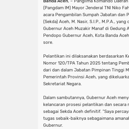
Banda Aceh
, – Panglima Komando Daerah 
(Pangdam IM) Mayor Jenderal TNI Niko Fahr
acara Pengambilan Sumpah Jabatan dan Pe
(Sekda) Aceh, M. Nasir, S.I.P., M.P.A., yan
Gubernur Aceh Muzakir Manaf di Gedung 
Pendopo Gubernur Aceh, Kota Banda Aceh
sore.
Pelantikan ini dilaksanakan berdasarkan 
Nomor 120/TPA Tahun 2025 tentang Pemb
dari dan dalam Jabatan Pimpinan Tinggi M
Pemerintah Provinsi Aceh, yang dikeluark
Sekretariat Negara.
Dalam sambutannya, Gubernur Aceh menya
kelancaran prosesi pelantikan dan secara
sebagai Sekda Aceh definitif. “Saya perc
tugas sebaik-baiknya sebagaimana amanah 
Gubernur.