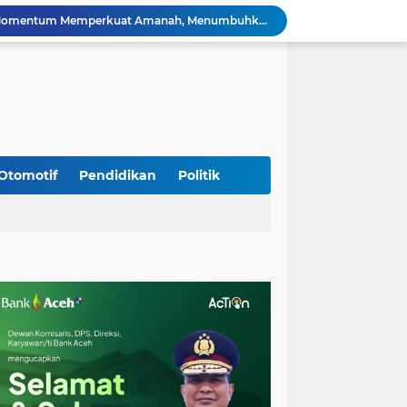
HUT ke-53 Bank Aceh: Momentum Memperkuat Amanah, Menumbuhkan Keberkahan Bagi Aceh
Silaturahmi Lintas Sektor di Kuta Alam, TNI–Polri dan Desa Perkokoh Kebersamaan
Babinsa Peukan Bada Hadiri Rapat Lanjutan HUT RI ke-81, Perkuat Sinergi Lintas Sektor
jid Raya Gelar Acara Lepas Sambut Danramil
Dukung Generasi Sehat, Babinsa Seulimeum Dampingi Imunisasi Campak di Tanoh Abee
Di Pinggir Sawah, Babinsa Lhoong Pererat Kedekatan dengan Masyarakat Desa Gle Bruek
Kapolda Aceh Bersama Forkopimda Sambut Kunjungan Kerja Wakil Presiden RI di Kabupaten Bireuen
Kapolda Aceh Dampingi Wakil Presiden RI Tinjau Hasil Rehabilitasi dan Rekonstruksi Pascabencana di Desa Kendawi, Gayo Lues
Otomotif
Pendidikan
Politik
Kapolda Aceh dan Forkopimda Dampingi Kunjungan Kerja Wakil Presiden RI Gibran Rakabuming Raka di Aceh Tengah
Kak Na Promosi Wisata Surfing dan Hadiri Perayaan HUT 53 tahun BAS Simeulue