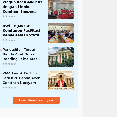
𝗪𝗮𝗴𝘂𝗯 𝗔𝗰𝗲𝗵 𝗔𝘂𝗱𝗶𝗲𝗻𝘀𝗶
𝗱𝗲𝗻𝗴𝗮𝗻 𝗠𝗲𝗻𝗸𝗼
𝗞𝘂𝗺𝗵𝗮𝗺 𝗜𝗺𝗶𝗽𝗮𝘀
𝗧𝗲𝗿𝗸𝗮𝗶𝘁 𝗦𝘁𝗮𝘁𝘂𝘀 𝗪𝗮𝗸𝗮𝗳
𝗕𝗹𝗮𝗻𝗴𝗽𝗮𝗱𝗮𝗻𝗴
𝗕𝗪𝗜 𝗧𝗲𝗴𝗮𝘀𝗸𝗮𝗻
𝗞𝗼𝗺𝗶𝘁𝗺𝗲𝗻 𝗙𝗮𝘀𝗶𝗹𝗶𝘁𝗮𝘀𝗶
𝗣𝗲𝗻𝘆𝗲𝗹𝗲𝘀𝗮𝗶𝗮𝗻 𝗦𝘁𝗮𝘁𝘂𝘀
𝗪𝗮𝗸𝗮𝗳 𝗕𝗹𝗮𝗻𝗴 𝗣𝗮𝗱𝗮𝗻𝗴
Pengadilan Tinggi
Banda Aceh Tolak
Banding Jaksa atas
Putusan Bebas Kasus
Korupsi Wastafel
KMA Lantik Dr Sutio
Jadi KPT Banda Aceh
Gantikan Nursyam
Lihat Selengkapnya