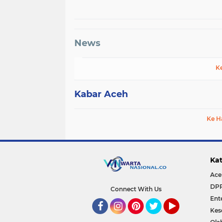
Presiden RI di Kabupaten
Rekonstruksi
Bireuen
Pascabencana di D
Kendawi, Gayo Lue
News
K
Kabar Aceh
Ke H
Kat
Ace
DP
Connect With Us
Ent
Kes
Facebook
Instagram
Pinterest
Twitter
YouTube