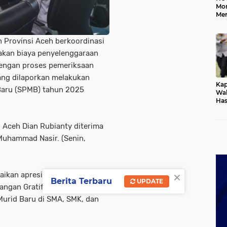
Mo
Me
Me
Keb
 Provinsi Aceh berkoordinasi
kan biaya penyelenggaraan
dengan proses pemeriksaan
ng dilaporkan melakukan
Kap
Baru (SPMB) tahun 2025
Wak
Has
Rek
Pas
Ken
 Aceh Dian Rubianty diterima
 Muhammad Nasir. (Senin,
×
ikan apresiasi atas SE
Berita Terbaru
UPDATE
angan Gratifikasi/Pungutan
urid Baru di SMA, SMK, dan