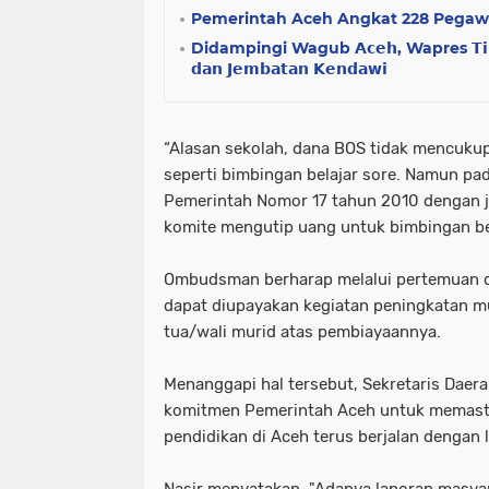
Pemerintah Aceh Angkat 228 Pegawai
Didampingi Wagub 𝗔𝗰𝗲𝗵, Wapres 𝗧𝗶𝗻𝗷𝗮
𝗱𝗮𝗻 𝗝𝗲𝗺𝗯𝗮𝘁𝗮𝗻 𝗞𝗲𝗻𝗱𝗮𝘄𝗶
“Alasan sekolah, dana BOS tidak mencuku
seperti bimbingan belajar sore. Namun pa
Pemerintah Nomor 17 tahun 2010 dengan j
komite mengutip uang untuk bimbingan bela
Ombudsman berharap melalui pertemuan 
dapat diupayakan kegiatan peningkatan 
tua/wali murid atas pembiayaannya.
Menanggapi hal tersebut, Sekretaris Dae
komitmen Pemerintah Aceh untuk memast
pendidikan di Aceh terus berjalan dengan 
Nasir menyatakan, "Adanya laporan masyar