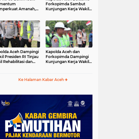
mentum
Forkopimda Sambut
mperkuat Amanah,
Kunjungan Kerja Wakil
numbuhkan
Presiden RI di
erkahan Bagi Aceh
Kabupaten Bireuen
olda Aceh Dampingi
Kapolda Aceh dan
il Presiden RI Tinjau
Forkopimda Dampingi
il Rehabilitasi dan
Kunjungan Kerja Wakil
onstruksi
Presiden RI Gibran
cabencana di Desa
Rakabuming Raka di
dawi, Gayo Lues
Aceh Tengah
Ke Halaman Kabar Aceh