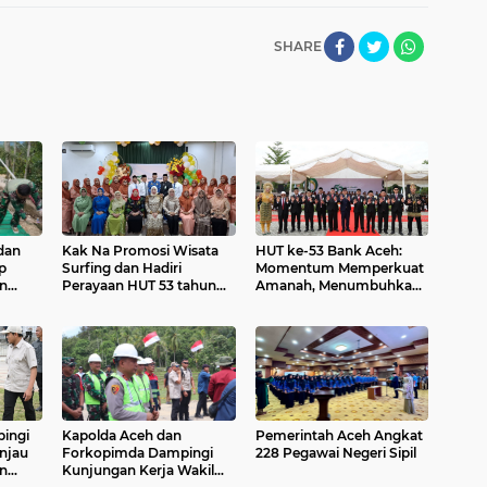
SHARE
dan
Kak Na Promosi Wisata
HUT ke-53 Bank Aceh:
p
Surfing dan Hadiri
Momentum Memperkuat
n
Perayaan HUT 53 tahun
Amanah, Menumbuhkan
di
BAS Simeulue
Keberkahan Bagi Aceh
ggara
ingi
Kapolda Aceh dan
Pemerintah Aceh Angkat
injau
Forkopimda Dampingi
228 Pegawai Negeri Sipil
an
Kunjungan Kerja Wakil