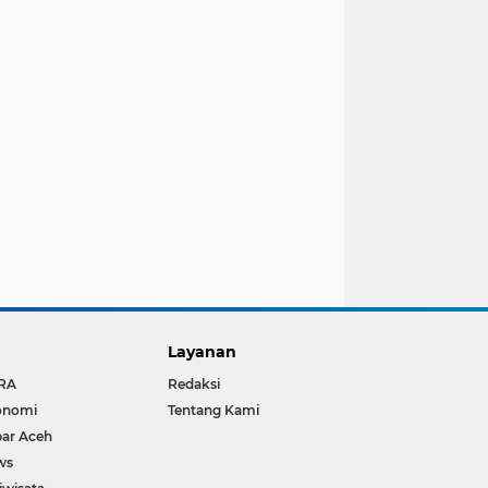
Layanan
RA
Redaksi
onomi
Tentang Kami
ar Aceh
ws