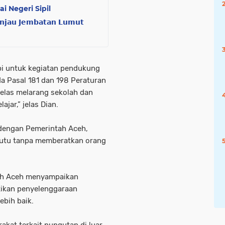
 Negeri Sipil
 𝗝𝗲𝗺𝗯𝗮𝘁𝗮𝗻 𝗟𝘂𝗺𝘂𝘁
pi untuk kegiatan pendukung
da Pasal 181 dan 198 Peraturan
elas melarang sekolah dan
jar,” jelas Dian.
dengan Pemerintah Aceh,
mutu tanpa memberatkan orang
rah Aceh menyampaikan
ikan penyelenggaraan
lebih baik.
akat terkait pungutan di luar