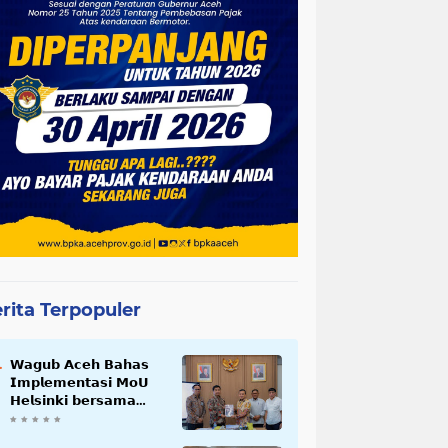
rita Terpopuler
𝗪𝗮𝗴𝘂𝗯 𝗔𝗰𝗲𝗵 𝗕𝗮𝗵𝗮𝘀
𝗜𝗺𝗽𝗹𝗲𝗺𝗲𝗻𝘁𝗮𝘀𝗶 𝗠𝗼𝗨
𝗛𝗲𝗹𝘀𝗶𝗻𝗸𝗶 𝗯𝗲𝗿𝘀𝗮𝗺𝗮
𝗦𝗲𝗸𝗿𝗲𝘁𝗮𝗿𝗶𝗮𝘁 𝗡𝗲𝗴𝗮𝗿𝗮