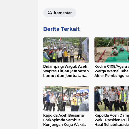
komentar
Berita Terkait
Didampingi Wagub 𝗔𝗰𝗲𝗵,
Kodim 0108/Agara 
Wapres 𝗧𝗶𝗻𝗷𝗮𝘂 𝗝𝗲𝗺𝗯𝗮𝘁𝗮𝗻
Warga Warnai Taha
𝗟𝘂𝗺𝘂𝘁 𝗱𝗮𝗻 𝗝𝗲𝗺𝗯𝗮𝘁𝗮𝗻
Akhir Pembanguna
𝗞𝗲𝗻𝗱𝗮𝘄𝗶
Jembatan Gantung 
Ketambe Aceh Ten
Kapolda Aceh Bersama
Kapolda Aceh Damp
Forkopimda Sambut
Wakil Presiden RI T
Kunjungan Kerja Wakil
Hasil Rehabilitasi d