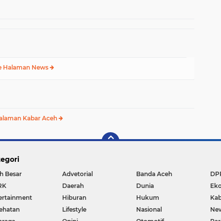
Presiden RI Gibran
esa
Rakabuming Raka di
s
Aceh Tengah
e Halaman News
alaman Kabar Aceh
egori
h Besar
Advetorial
Banda Aceh
DP
RK
Daerah
Dunia
Ek
ertainment
Hiburan
Hukum
Kab
ehatan
Lifestyle
Nasional
Ne