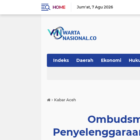
HOME
Jum'at
7 Agu 2026
Indeks
Daerah
Ekonomi
Huk
Teknologi
›
Kabar Aceh
Ombudsma
Penyelenggaraa