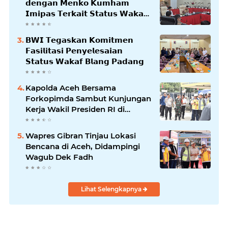
𝗱𝗲𝗻𝗴𝗮𝗻 𝗠𝗲𝗻𝗸𝗼 𝗞𝘂𝗺𝗵𝗮𝗺
𝗜𝗺𝗶𝗽𝗮𝘀 𝗧𝗲𝗿𝗸𝗮𝗶𝘁 𝗦𝘁𝗮𝘁𝘂𝘀 𝗪𝗮𝗸𝗮𝗳
𝗕𝗹𝗮𝗻𝗴𝗽𝗮𝗱𝗮𝗻𝗴
𝗕𝗪𝗜 𝗧𝗲𝗴𝗮𝘀𝗸𝗮𝗻 𝗞𝗼𝗺𝗶𝘁𝗺𝗲𝗻
𝗙𝗮𝘀𝗶𝗹𝗶𝘁𝗮𝘀𝗶 𝗣𝗲𝗻𝘆𝗲𝗹𝗲𝘀𝗮𝗶𝗮𝗻
𝗦𝘁𝗮𝘁𝘂𝘀 𝗪𝗮𝗸𝗮𝗳 𝗕𝗹𝗮𝗻𝗴 𝗣𝗮𝗱𝗮𝗻𝗴
Kapolda Aceh Bersama
Forkopimda Sambut Kunjungan
Kerja Wakil Presiden RI di
Kabupaten Bireuen
Wapres Gibran Tinjau Lokasi
Bencana di Aceh, Didampingi
Wagub Dek Fadh
Lihat Selengkapnya