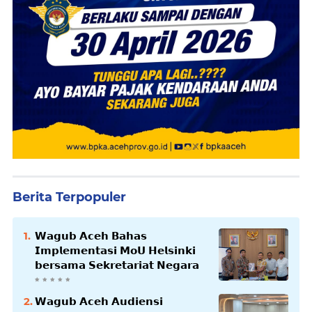
Berita Terpopuler
𝗪𝗮𝗴𝘂𝗯 𝗔𝗰𝗲𝗵 𝗕𝗮𝗵𝗮𝘀
𝗜𝗺𝗽𝗹𝗲𝗺𝗲𝗻𝘁𝗮𝘀𝗶 𝗠𝗼𝗨 𝗛𝗲𝗹𝘀𝗶𝗻𝗸𝗶
𝗯𝗲𝗿𝘀𝗮𝗺𝗮 𝗦𝗲𝗸𝗿𝗲𝘁𝗮𝗿𝗶𝗮𝘁 𝗡𝗲𝗴𝗮𝗿𝗮
𝗪𝗮𝗴𝘂𝗯 𝗔𝗰𝗲𝗵 𝗔𝘂𝗱𝗶𝗲𝗻𝘀𝗶