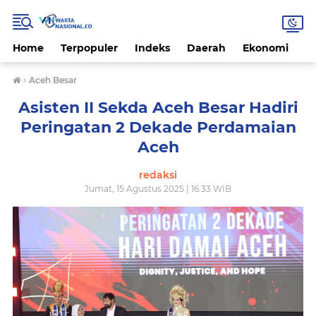
Home
Terpopuler
Indeks
Daerah
Ekonomi
H
›
Aceh Besar
Asisten II Sekda Aceh Besar Hadiri
Peringatan 2 Dekade Perdamaian
Aceh
redaksi
Jumat, 15 Agustus 2025 | 16.33 WIB