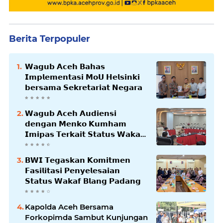
Berita Terpopuler
𝗪𝗮𝗴𝘂𝗯 𝗔𝗰𝗲𝗵 𝗕𝗮𝗵𝗮𝘀
𝗜𝗺𝗽𝗹𝗲𝗺𝗲𝗻𝘁𝗮𝘀𝗶 𝗠𝗼𝗨 𝗛𝗲𝗹𝘀𝗶𝗻𝗸𝗶
𝗯𝗲𝗿𝘀𝗮𝗺𝗮 𝗦𝗲𝗸𝗿𝗲𝘁𝗮𝗿𝗶𝗮𝘁 𝗡𝗲𝗴𝗮𝗿𝗮
𝗪𝗮𝗴𝘂𝗯 𝗔𝗰𝗲𝗵 𝗔𝘂𝗱𝗶𝗲𝗻𝘀𝗶
𝗱𝗲𝗻𝗴𝗮𝗻 𝗠𝗲𝗻𝗸𝗼 𝗞𝘂𝗺𝗵𝗮𝗺
𝗜𝗺𝗶𝗽𝗮𝘀 𝗧𝗲𝗿𝗸𝗮𝗶𝘁 𝗦𝘁𝗮𝘁𝘂𝘀 𝗪𝗮𝗸𝗮𝗳
𝗕𝗹𝗮𝗻𝗴𝗽𝗮𝗱𝗮𝗻𝗴
𝗕𝗪𝗜 𝗧𝗲𝗴𝗮𝘀𝗸𝗮𝗻 𝗞𝗼𝗺𝗶𝘁𝗺𝗲𝗻
𝗙𝗮𝘀𝗶𝗹𝗶𝘁𝗮𝘀𝗶 𝗣𝗲𝗻𝘆𝗲𝗹𝗲𝘀𝗮𝗶𝗮𝗻
𝗦𝘁𝗮𝘁𝘂𝘀 𝗪𝗮𝗸𝗮𝗳 𝗕𝗹𝗮𝗻𝗴 𝗣𝗮𝗱𝗮𝗻𝗴
Kapolda Aceh Bersama
Forkopimda Sambut Kunjungan