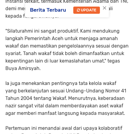
instansi terkait, termasuk Kementerian Agama dan TNI,
×
demi memastikan tanah wakaf tersebut kembali
Berita Terbaru
UPDATE
kepada fungsi awalnya.
"Silaturahmi ini sangat produktif. Kami mendukung
langkah Pemerintah Aceh untuk menjaga amanah
wakaf dan memastikan pengelolaannya sesuai dengan
syariat. Tanah wakaf tidak boleh dimanfaatkan untuk
kepentingan lain di luar kemaslahatan umat," tegas
Buya Amirsyah.
Ia juga menekankan pentingnya tata kelola wakaf
yang berkelanjutan sesuai Undang-Undang Nomor 41
Tahun 2004 tentang Wakaf. Menurutnya, keberadaan
nazir sangat vital dalam memberdayakan aset wakaf
agar memberi manfaat langsung kepada masyarakat.
Pertemuan ini menandai awal dari upaya kolaboratif