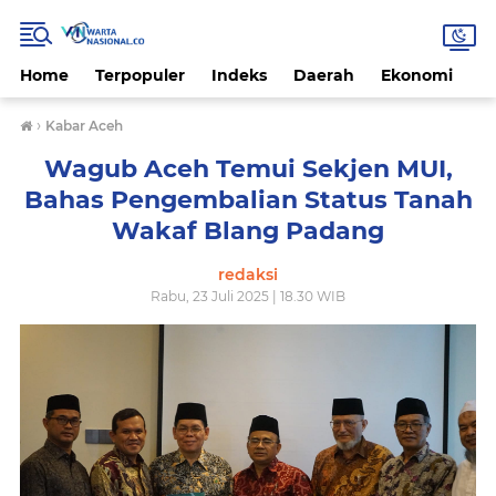
Home
Terpopuler
Indeks
Daerah
Ekonomi
H
›
Kabar Aceh
Wagub Aceh Temui Sekjen MUI,
Bahas Pengembalian Status Tanah
Wakaf Blang Padang
redaksi
Rabu, 23 Juli 2025 | 18.30 WIB