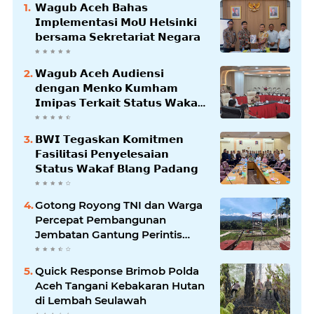
𝗪𝗮𝗴𝘂𝗯 𝗔𝗰𝗲𝗵 𝗕𝗮𝗵𝗮𝘀
𝗜𝗺𝗽𝗹𝗲𝗺𝗲𝗻𝘁𝗮𝘀𝗶 𝗠𝗼𝗨 𝗛𝗲𝗹𝘀𝗶𝗻𝗸𝗶
𝗯𝗲𝗿𝘀𝗮𝗺𝗮 𝗦𝗲𝗸𝗿𝗲𝘁𝗮𝗿𝗶𝗮𝘁 𝗡𝗲𝗴𝗮𝗿𝗮
𝗪𝗮𝗴𝘂𝗯 𝗔𝗰𝗲𝗵 𝗔𝘂𝗱𝗶𝗲𝗻𝘀𝗶
𝗱𝗲𝗻𝗴𝗮𝗻 𝗠𝗲𝗻𝗸𝗼 𝗞𝘂𝗺𝗵𝗮𝗺
𝗜𝗺𝗶𝗽𝗮𝘀 𝗧𝗲𝗿𝗸𝗮𝗶𝘁 𝗦𝘁𝗮𝘁𝘂𝘀 𝗪𝗮𝗸𝗮𝗳
𝗕𝗹𝗮𝗻𝗴𝗽𝗮𝗱𝗮𝗻𝗴
𝗕𝗪𝗜 𝗧𝗲𝗴𝗮𝘀𝗸𝗮𝗻 𝗞𝗼𝗺𝗶𝘁𝗺𝗲𝗻
𝗙𝗮𝘀𝗶𝗹𝗶𝘁𝗮𝘀𝗶 𝗣𝗲𝗻𝘆𝗲𝗹𝗲𝘀𝗮𝗶𝗮𝗻
𝗦𝘁𝗮𝘁𝘂𝘀 𝗪𝗮𝗸𝗮𝗳 𝗕𝗹𝗮𝗻𝗴 𝗣𝗮𝗱𝗮𝗻𝗴
Gotong Royong TNI dan Warga
Percepat Pembangunan
Jembatan Gantung Perintis
Kuta Ujung Aceh Tenggara
Quick Response Brimob Polda
Aceh Tangani Kebakaran Hutan
di Lembah Seulawah