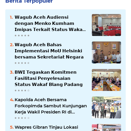
Berita Terpopuler
𝗪𝗮𝗴𝘂𝗯 𝗔𝗰𝗲𝗵 𝗔𝘂𝗱𝗶𝗲𝗻𝘀𝗶
𝗱𝗲𝗻𝗴𝗮𝗻 𝗠𝗲𝗻𝗸𝗼 𝗞𝘂𝗺𝗵𝗮𝗺
𝗜𝗺𝗶𝗽𝗮𝘀 𝗧𝗲𝗿𝗸𝗮𝗶𝘁 𝗦𝘁𝗮𝘁𝘂𝘀 𝗪𝗮𝗸𝗮𝗳
𝗕𝗹𝗮𝗻𝗴𝗽𝗮𝗱𝗮𝗻𝗴
𝗪𝗮𝗴𝘂𝗯 𝗔𝗰𝗲𝗵 𝗕𝗮𝗵𝗮𝘀
𝗜𝗺𝗽𝗹𝗲𝗺𝗲𝗻𝘁𝗮𝘀𝗶 𝗠𝗼𝗨 𝗛𝗲𝗹𝘀𝗶𝗻𝗸𝗶
𝗯𝗲𝗿𝘀𝗮𝗺𝗮 𝗦𝗲𝗸𝗿𝗲𝘁𝗮𝗿𝗶𝗮𝘁 𝗡𝗲𝗴𝗮𝗿𝗮
𝗕𝗪𝗜 𝗧𝗲𝗴𝗮𝘀𝗸𝗮𝗻 𝗞𝗼𝗺𝗶𝘁𝗺𝗲𝗻
𝗙𝗮𝘀𝗶𝗹𝗶𝘁𝗮𝘀𝗶 𝗣𝗲𝗻𝘆𝗲𝗹𝗲𝘀𝗮𝗶𝗮𝗻
𝗦𝘁𝗮𝘁𝘂𝘀 𝗪𝗮𝗸𝗮𝗳 𝗕𝗹𝗮𝗻𝗴 𝗣𝗮𝗱𝗮𝗻𝗴
Kapolda Aceh Bersama
Forkopimda Sambut Kunjungan
Kerja Wakil Presiden RI di
Kabupaten Bireuen
Wapres Gibran Tinjau Lokasi