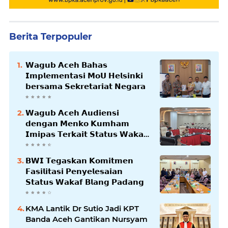
Berita Terpopuler
𝗪𝗮𝗴𝘂𝗯 𝗔𝗰𝗲𝗵 𝗕𝗮𝗵𝗮𝘀
𝗜𝗺𝗽𝗹𝗲𝗺𝗲𝗻𝘁𝗮𝘀𝗶 𝗠𝗼𝗨 𝗛𝗲𝗹𝘀𝗶𝗻𝗸𝗶
𝗯𝗲𝗿𝘀𝗮𝗺𝗮 𝗦𝗲𝗸𝗿𝗲𝘁𝗮𝗿𝗶𝗮𝘁 𝗡𝗲𝗴𝗮𝗿𝗮
𝗪𝗮𝗴𝘂𝗯 𝗔𝗰𝗲𝗵 𝗔𝘂𝗱𝗶𝗲𝗻𝘀𝗶
𝗱𝗲𝗻𝗴𝗮𝗻 𝗠𝗲𝗻𝗸𝗼 𝗞𝘂𝗺𝗵𝗮𝗺
𝗜𝗺𝗶𝗽𝗮𝘀 𝗧𝗲𝗿𝗸𝗮𝗶𝘁 𝗦𝘁𝗮𝘁𝘂𝘀 𝗪𝗮𝗸𝗮𝗳
𝗕𝗹𝗮𝗻𝗴𝗽𝗮𝗱𝗮𝗻𝗴
𝗕𝗪𝗜 𝗧𝗲𝗴𝗮𝘀𝗸𝗮𝗻 𝗞𝗼𝗺𝗶𝘁𝗺𝗲𝗻
𝗙𝗮𝘀𝗶𝗹𝗶𝘁𝗮𝘀𝗶 𝗣𝗲𝗻𝘆𝗲𝗹𝗲𝘀𝗮𝗶𝗮𝗻
𝗦𝘁𝗮𝘁𝘂𝘀 𝗪𝗮𝗸𝗮𝗳 𝗕𝗹𝗮𝗻𝗴 𝗣𝗮𝗱𝗮𝗻𝗴
KMA Lantik Dr Sutio Jadi KPT
Banda Aceh Gantikan Nursyam