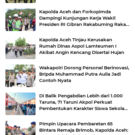
Desa Kendawi, Gayo Lues
Kapolda Aceh dan Forkopimda
Dampingi Kunjungan Kerja Wakil
Presiden RI Gibran Rakabuming Raka
di Aceh Tengah
Kapolda Aceh Tinjau Kerusakan
Rumah Dinas Aspol Lamteumen I
Akibat Angin Kencang Disertai Hujan
Wakapolri Dorong Personel Berinovasi,
Bripda Muhammad Putra Aulia Jadi
Contoh Nyata
Di Balik Pengabdian Lebih dari 1.000
Taruna, 71 Taruni Akpol Perkuat
Pembentukan Karakter Siswa Sekolah
Rakyat
Pimpin Upacara Pembaretan 65
Bintara Remaja Brimob, Kapolda Aceh: