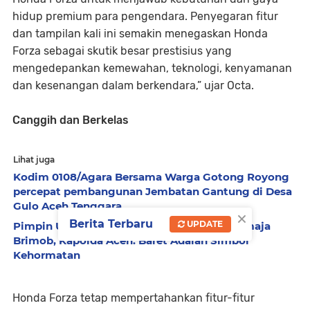
hidup premium para pengendara. Penyegaran fitur
dan tampilan kali ini semakin menegaskan Honda
Forza sebagai skutik besar prestisius yang
mengedepankan kemewahan, teknologi, kenyamanan
dan kesenangan dalam berkendara,” ujar Octa.
Canggih dan Berkelas
Lihat juga
Kodim 0108/Agara Bersama Warga Gotong Royong
percepat pembangunan Jembatan Gantung di Desa
Gulo Aceh Tenggara
×
Berita Terbaru
UPDATE
Pimpin Upacara Pembaretan 65 Bintara Remaja
Brimob, Kapolda Aceh: Baret Adalah Simbol
Kehormatan
Honda Forza tetap mempertahankan fitur-fitur