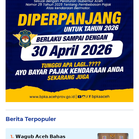
Berita Terpopuler
𝗪𝗮𝗴𝘂𝗯 𝗔𝗰𝗲𝗵 𝗕𝗮𝗵𝗮𝘀