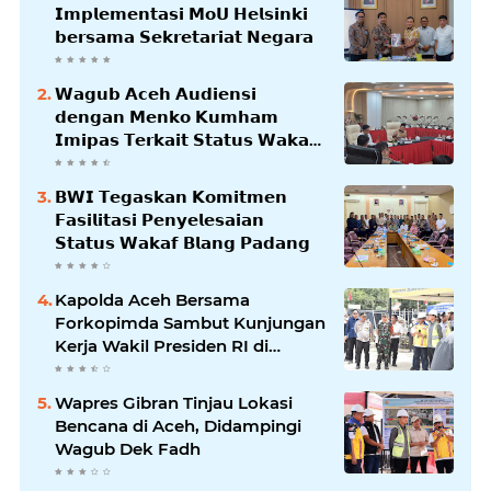
𝗜𝗺𝗽𝗹𝗲𝗺𝗲𝗻𝘁𝗮𝘀𝗶 𝗠𝗼𝗨 𝗛𝗲𝗹𝘀𝗶𝗻𝗸𝗶
𝗯𝗲𝗿𝘀𝗮𝗺𝗮 𝗦𝗲𝗸𝗿𝗲𝘁𝗮𝗿𝗶𝗮𝘁 𝗡𝗲𝗴𝗮𝗿𝗮
𝗪𝗮𝗴𝘂𝗯 𝗔𝗰𝗲𝗵 𝗔𝘂𝗱𝗶𝗲𝗻𝘀𝗶
𝗱𝗲𝗻𝗴𝗮𝗻 𝗠𝗲𝗻𝗸𝗼 𝗞𝘂𝗺𝗵𝗮𝗺
𝗜𝗺𝗶𝗽𝗮𝘀 𝗧𝗲𝗿𝗸𝗮𝗶𝘁 𝗦𝘁𝗮𝘁𝘂𝘀 𝗪𝗮𝗸𝗮𝗳
𝗕𝗹𝗮𝗻𝗴𝗽𝗮𝗱𝗮𝗻𝗴
𝗕𝗪𝗜 𝗧𝗲𝗴𝗮𝘀𝗸𝗮𝗻 𝗞𝗼𝗺𝗶𝘁𝗺𝗲𝗻
𝗙𝗮𝘀𝗶𝗹𝗶𝘁𝗮𝘀𝗶 𝗣𝗲𝗻𝘆𝗲𝗹𝗲𝘀𝗮𝗶𝗮𝗻
𝗦𝘁𝗮𝘁𝘂𝘀 𝗪𝗮𝗸𝗮𝗳 𝗕𝗹𝗮𝗻𝗴 𝗣𝗮𝗱𝗮𝗻𝗴
Kapolda Aceh Bersama
Forkopimda Sambut Kunjungan
Kerja Wakil Presiden RI di
Kabupaten Bireuen
Wapres Gibran Tinjau Lokasi
Bencana di Aceh, Didampingi
Wagub Dek Fadh