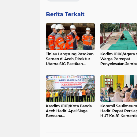
Berita Terkait
Tinjau Langsung Pasokan
Kodim 0108/Agara 
Semen di Aceh,Direktur
Warga Percepat
Utama SIG Pastikan
Penyelesaian Jemb
Distribusi Berjalan Normal
Gantung Perintis di
Kuning Abadi, Aceh
Tenggara Progres C
95,5 Persen
Kasdim 0101/Kota Banda
Koramil Seulimeu
Aceh Hadiri Apel Siaga
Hadiri Rapat Persia
Bencana
HUT Ke-81 Kemerd
Hydrometeorologi 2026,
RI Tingkat Kecama
Perkuat Kesiapsiagaan
Hadapi Ancaman
Kekeringan