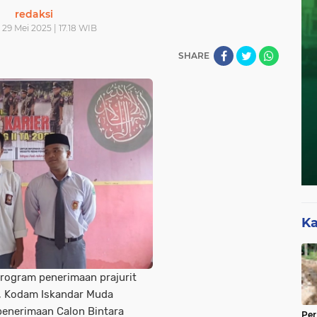
redaksi
 29 Mei 2025 | 17.18 WIB
SHARE
Ka
ogram penerimaan prajurit
, Kodam Iskandar Muda
penerimaan Calon Bintara
Per