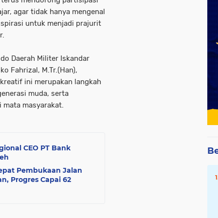
terus mendorong partisipasi
jar, agar tidak hanya mengenal
inspirasi untuk menjadi prajurit
r.
o Daerah Militer Iskandar
o Fahrizal, M.Tr.(Han),
reatif ini merupakan langkah
enerasi muda, serta
di mata masyarakat.
egional CEO PT Bank
Be
ceh
cepat Pembukaan Jalan
n, Progres Capai 62