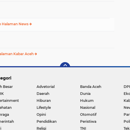
e Halaman News
alaman Kabar Aceh
egori
h Besar
Advetorial
Banda Aceh
DP
RK
Daerah
Dunia
Ek
ertainment
Hiburan
Hukum
Kab
ehatan
Lifestyle
Nasional
Ne
hraga
Opini
Otomotif
Par
erintah
Pendidikan
Peristiwa
Pol
i
Religi
TNI
Tek