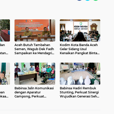
dan
Aceh Butuh Tambahan
Kodim Kota Banda Aceh
Semen, Wagub Dek Fadh
Gelar Sidang Usul
atan
Sampaikan ke Mendagri
Kenaikan Pangkat Bintara
dan Danantara
dan Tamtama Periode 1
April 2027
apai
m
Babinsa Jalin Komunikasi
Babinsa Hadiri Rembuk
pan
dengan Aparatur
Stunting, Perkuat Sinergi
ekaan
Gampong, Perkuat
Wujudkan Generasi Sehat
tan
Sinergi Membangun Desa
di Kuta Malaka