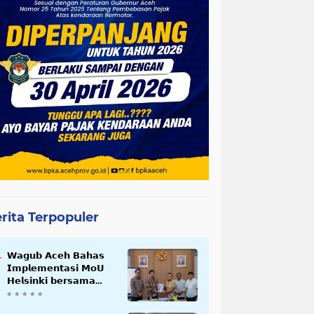
rita Terpopuler
𝗪𝗮𝗴𝘂𝗯 𝗔𝗰𝗲𝗵 𝗕𝗮𝗵𝗮𝘀
𝗜𝗺𝗽𝗹𝗲𝗺𝗲𝗻𝘁𝗮𝘀𝗶 𝗠𝗼𝗨
𝗛𝗲𝗹𝘀𝗶𝗻𝗸𝗶 𝗯𝗲𝗿𝘀𝗮𝗺𝗮
𝗦𝗲𝗸𝗿𝗲𝘁𝗮𝗿𝗶𝗮𝘁 𝗡𝗲𝗴𝗮𝗿𝗮