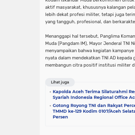
Kodam Iskandar Muda berkomitmen untuk 
aktif masyarakat, khususnya kalangan pela
lebih dekat profesi militer, tetapi juga ter
yang tangguh, profesional, dan berkarakte
Menanggapi hal tersebut, Panglima Komand
Muda (Pangdam IM), Mayor Jenderal TNI Nik
menyampaikan bahwa kegiatan kampanye k
nyata dalam mendekatkan TNI AD kepada g
membangun citra positif institusi militer 
Lihat juga
Kapolda Aceh Terima Silaturahmi R
Syariah Indonesia Regional Office A
Gotong Royong TNI dan Rakyat Per
TMMD ke-129 Kodim 0107/Aceh Selata
Persen