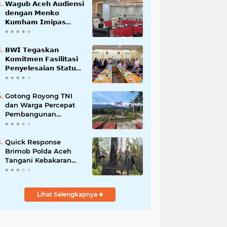
𝗪𝗮𝗴𝘂𝗯 𝗔𝗰𝗲𝗵 𝗔𝘂𝗱𝗶𝗲𝗻𝘀𝗶
𝗱𝗲𝗻𝗴𝗮𝗻 𝗠𝗲𝗻𝗸𝗼
𝗞𝘂𝗺𝗵𝗮𝗺 𝗜𝗺𝗶𝗽𝗮𝘀
𝗧𝗲𝗿𝗸𝗮𝗶𝘁 𝗦𝘁𝗮𝘁𝘂𝘀 𝗪𝗮𝗸𝗮𝗳
𝗕𝗹𝗮𝗻𝗴𝗽𝗮𝗱𝗮𝗻𝗴
𝗕𝗪𝗜 𝗧𝗲𝗴𝗮𝘀𝗸𝗮𝗻
𝗞𝗼𝗺𝗶𝘁𝗺𝗲𝗻 𝗙𝗮𝘀𝗶𝗹𝗶𝘁𝗮𝘀𝗶
𝗣𝗲𝗻𝘆𝗲𝗹𝗲𝘀𝗮𝗶𝗮𝗻 𝗦𝘁𝗮𝘁𝘂𝘀
𝗪𝗮𝗸𝗮𝗳 𝗕𝗹𝗮𝗻𝗴 𝗣𝗮𝗱𝗮𝗻𝗴
Gotong Royong TNI
dan Warga Percepat
Pembangunan
Jembatan Gantung
Perintis Kuta Ujung
Aceh Tenggara
Quick Response
Brimob Polda Aceh
Tangani Kebakaran
Hutan di Lembah
Seulawah
Lihat Selengkapnya