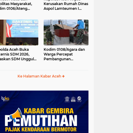
ilitas Masyarakat,
Kerusakan Rumah Dinas
im 0106/Ateng
Aspol Lamteumen I
kung Pembangunan
Akibat Angin Kencang
batan Beton di
Disertai Hujan
ip Antara, Aceh
gah
olda Aceh Buka
Kodim 0108/Agara dan
ernis SDM 2026,
Warga Percepat
askan SDM Unggul
Pembangunan
ci Pelayanan Polri
Jembatan Gantung di
g Profesional dan
Kuta Ujung, Aceh
manis
Tenggara
Ke Halaman Kabar Aceh