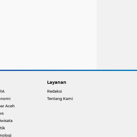
Layanan
RA
Redaksi
onomi
Tentang Kami
ar Aceh
ws
iwisata
itik
nologi