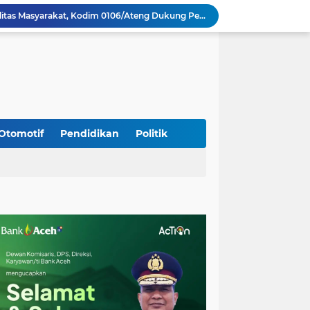
Bupati Aceh Besar Perkuat Sinergi dengan Polres Demi Tingkatkan Pelayanan Masyarakat
Kapolda Aceh Tinjau Kerusakan Rumah Dinas Aspol Lamteumen I Akibat Angin Kencang Disertai Hujan
Kodim Kota Banda Aceh Gelar Sidang Usul Kenaikan Pangkat Bintara dan Tamtama Periode 1 April 2027
Kasdim 0101/Kota Banda Aceh Hadiri Apel Siaga Bencana Hydrometeorologi 2026, Perkuat Kesiapsiagaan Hadapi Ancaman Kekeringan
Koramil Seulimeum Hadiri Rapat Persiapan HUT Ke-81 Kemerdekaan RI Tingkat Kecamatan
Babinsa Jalin Komunikasi dengan Aparatur Gampong, Perkuat Sinergi Membangun Desa
Babinsa Hadiri Rembuk Stunting, Perkuat Sinergi Wujudkan Generasi Sehat di Kuta Malaka
Babinsa Bak Seutui Ingatkan Warga Tetap Waspada Hadapi Cuaca Tak Menentu
Otomotif
Pendidikan
Politik
Kodim 0108/Agara dan Yon TP 855/RD Bersama Warga Cor Pondasi Blok Angkur Jembatan Gantung di Ds. Lawe Ger Ger, Aceh Tenggara
Perkuat Akses dan Mobilitas Masyarakat, Kodim 0106/Ateng Dukung Pembangunan Jembatan Beton di Rusip Antara, Aceh Tengah