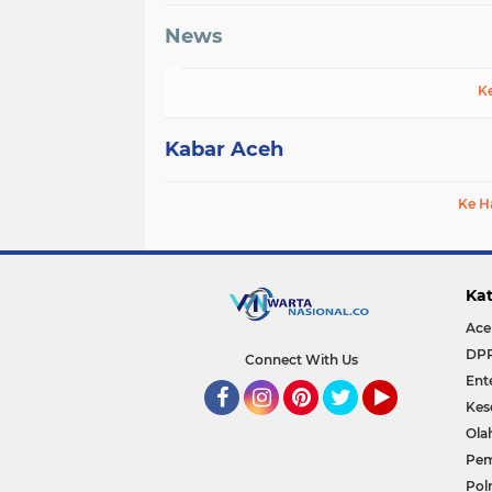
News
K
Kabar Aceh
Ke H
Kat
Ace
DP
Connect With Us
Ent
Kes
Facebook
Instagram
Pinterest
Twitter
YouTube
Ola
Pem
Polr