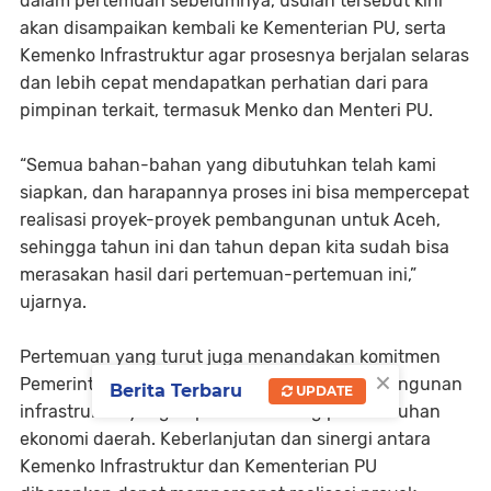
dalam pertemuan sebelumnya, usulan tersebut kini
akan disampaikan kembali ke Kementerian PU, serta
Kemenko Infrastruktur agar prosesnya berjalan selaras
dan lebih cepat mendapatkan perhatian dari para
pimpinan terkait, termasuk Menko dan Menteri PU.
“Semua bahan-bahan yang dibutuhkan telah kami
siapkan, dan harapannya proses ini bisa mempercepat
realisasi proyek-proyek pembangunan untuk Aceh,
sehingga tahun ini dan tahun depan kita sudah bisa
merasakan hasil dari pertemuan-pertemuan ini,”
ujarnya.
Pertemuan yang turut juga menandakan komitmen
×
Pemerintah Aceh dalam mempercepat pembangunan
Berita Terbaru
UPDATE
infrastruktur yang dapat mendorong pertumbuhan
ekonomi daerah. Keberlanjutan dan sinergi antara
Kemenko Infrastruktur dan Kementerian PU