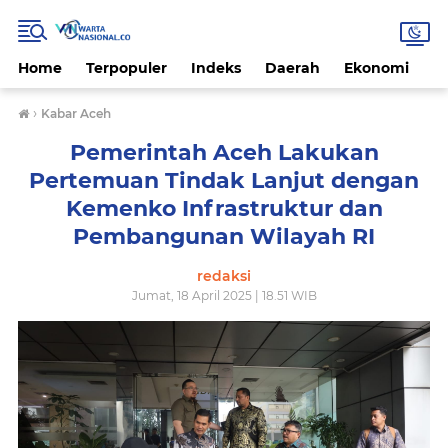
Home
Terpopuler
Indeks
Daerah
Ekonomi
H
›
Kabar Aceh
Pemerintah Aceh Lakukan
Pertemuan Tindak Lanjut dengan
Kemenko Infrastruktur dan
Pembangunan Wilayah RI
redaksi
Jumat, 18 April 2025 | 18.51 WIB