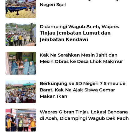
Negeri Sipil
Didampingi Wagub 𝗔𝗰𝗲𝗵, Wapres
𝗧𝗶𝗻𝗷𝗮𝘂 𝗝𝗲𝗺𝗯𝗮𝘁𝗮𝗻 𝗟𝘂𝗺𝘂𝘁 𝗱𝗮𝗻
𝗝𝗲𝗺𝗯𝗮𝘁𝗮𝗻 𝗞𝗲𝗻𝗱𝗮𝘄𝗶
Kak Na Serahkan Mesin Jahit dan
Mesin Obras ke Desa Lhok Makmur
Berkunjung ke SD Negeri 7 Simeulue
Barat, Kak Na Ajak Siswa Gemar
Makan Ikan
Wapres Gibran Tinjau Lokasi Bencana
di Aceh, Didampingi Wagub Dek Fadh