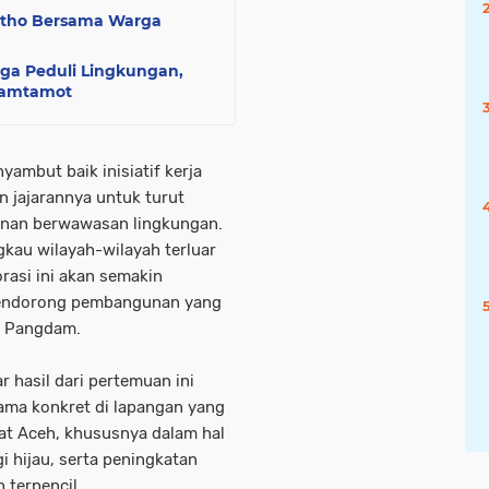
ntho Bersama Warga
ga Peduli Lingkungan,
Lamtamot
ambut baik inisiatif kerja
 jajarannya untuk turut
unan berwawasan lingkungan.
gkau wilayah-wilayah terluar
orasi ini akan semakin
mendorong pembangunan yang
uh Pangdam.
r hasil dari pertemuan ini
sama konkret di lapangan yang
t Aceh, khususnya dalam hal
 hijau, serta peningkatan
 terpencil.