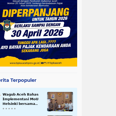
rita Terpopuler
𝗪𝗮𝗴𝘂𝗯 𝗔𝗰𝗲𝗵 𝗕𝗮𝗵𝗮𝘀
𝗜𝗺𝗽𝗹𝗲𝗺𝗲𝗻𝘁𝗮𝘀𝗶 𝗠𝗼𝗨
𝗛𝗲𝗹𝘀𝗶𝗻𝗸𝗶 𝗯𝗲𝗿𝘀𝗮𝗺𝗮
𝗦𝗲𝗸𝗿𝗲𝘁𝗮𝗿𝗶𝗮𝘁 𝗡𝗲𝗴𝗮𝗿𝗮