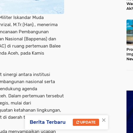
War
Ak
Jem
iliter Iskandar Muda
Ket
rizal, M.Tr.(Han)., menerima
erencanaan Pembangunan
n Nasional (Bappenas) dan
C) di ruang pertemuan Balee
Pro
da Aceh, pada Kamis
Imp
New
160
Har
sinergi antara institusi
mbangunan nasional serta
mendukung agenda
ceh. Dalam pertemuan tersebut
gis, mulai dari
uatan ketahanan lingkungan,
×
di daerah terpencil.
Berita Terbaru
UPDATE
Muda menyampaikan ucapan