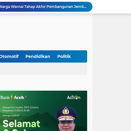
Kodim 0108/Agara dan Warga Warnai Tahap Akhir Pembangunan Jembatan Gantung di Ketambe Aceh Tenggara
Wapres Gibran Tinjau Lokasi Bencana di Aceh, Didampingi Wagub Dek Fadh
Program Daily Riding Impression Berlanjut, New Honda Vario EVO 160 Temani Mobilitas Harian Peserta
Kodim 0108/Agara dan Yon TP 855/RD Bersama Warga Cor Pondasi Blok Angkur Jembatan Gantung di Ds. Lawe Ger Ger, Aceh Tenggara
Perkuat Akses dan Mobilitas Masyarakat, Kodim 0106/Ateng Dukung Pembangunan Jembatan Beton di Rusip Antara, Aceh Tengah
Bupati Aceh Besar Perkuat Sinergi dengan Polres Demi Tingkatkan Pelayanan Masyarakat
Kapolda Aceh Tinjau Kerusakan Rumah Dinas Aspol Lamteumen I Akibat Angin Kencang Disertai Hujan
Kodim Kota Banda Aceh Gelar Sidang Usul Kenaikan Pangkat Bintara dan Tamtama Periode 1 April 2027
Otomotif
Pendidikan
Politik
Kasdim 0101/Kota Banda Aceh Hadiri Apel Siaga Bencana Hydrometeorologi 2026, Perkuat Kesiapsiagaan Hadapi Ancaman Kekeringan
Kapolda Aceh Bersama Forkopimda Sambut Kunjungan Kerja Wakil Presiden RI di Kabupaten Bireuen