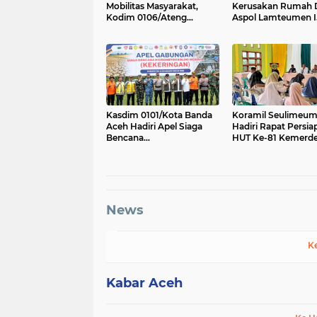
Mobilitas Masyarakat,
Kerusakan Rumah 
Kodim 0106/Ateng
Aspol Lamteumen I
Dukung Pembangunan
Akibat Angin Kenc
Jembatan Beton di Rusip
Disertai Hujan
Antara, Aceh Tengah
Kasdim 0101/Kota Banda
Koramil Seulimeu
Aceh Hadiri Apel Siaga
Hadiri Rapat Persia
Bencana
HUT Ke-81 Kemerd
Hydrometeorologi 2026,
RI Tingkat Kecama
Perkuat Kesiapsiagaan
Hadapi Ancaman
Kekeringan
News
K
Kabar Aceh