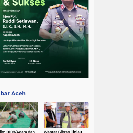
bar Aceh
im 0108/Agara dan
Wapres Gibran Tinjau