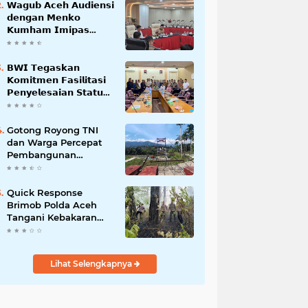
𝗪𝗮𝗴𝘂𝗯 𝗔𝗰𝗲𝗵 𝗔𝘂𝗱𝗶𝗲𝗻𝘀𝗶
𝗱𝗲𝗻𝗴𝗮𝗻 𝗠𝗲𝗻𝗸𝗼
𝗞𝘂𝗺𝗵𝗮𝗺 𝗜𝗺𝗶𝗽𝗮𝘀
𝗧𝗲𝗿𝗸𝗮𝗶𝘁 𝗦𝘁𝗮𝘁𝘂𝘀 𝗪𝗮𝗸𝗮𝗳
𝗕𝗹𝗮𝗻𝗴𝗽𝗮𝗱𝗮𝗻𝗴
𝗕𝗪𝗜 𝗧𝗲𝗴𝗮𝘀𝗸𝗮𝗻
𝗞𝗼𝗺𝗶𝘁𝗺𝗲𝗻 𝗙𝗮𝘀𝗶𝗹𝗶𝘁𝗮𝘀𝗶
𝗣𝗲𝗻𝘆𝗲𝗹𝗲𝘀𝗮𝗶𝗮𝗻 𝗦𝘁𝗮𝘁𝘂𝘀
𝗪𝗮𝗸𝗮𝗳 𝗕𝗹𝗮𝗻𝗴 𝗣𝗮𝗱𝗮𝗻𝗴
Gotong Royong TNI
dan Warga Percepat
Pembangunan
Jembatan Gantung
Perintis Kuta Ujung
Aceh Tenggara
Quick Response
Brimob Polda Aceh
Tangani Kebakaran
Hutan di Lembah
Seulawah
Lihat Selengkapnya