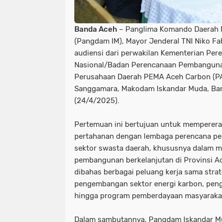
Banda Aceh
– Panglima Komando Daerah M
(Pangdam IM), Mayor Jenderal TNI Niko Fah
audiensi dari perwakilan Kementerian P
Nasional/Badan Perencanaan Pembanguna
Perusahaan Daerah PEMA Aceh Carbon (PA
Sanggamara, Makodam Iskandar Muda, Ban
(24/4/2025).
Pertemuan ini bertujuan untuk mempererat 
pertahanan dengan lembaga perencana pe
sektor swasta daerah, khususnya dalam 
pembangunan berkelanjutan di Provinsi A
dibahas berbagai peluang kerja sama strate
pengembangan sektor energi karbon, peng
hingga program pemberdayaan masyarakat 
Dalam sambutannya, Pangdam Iskandar 