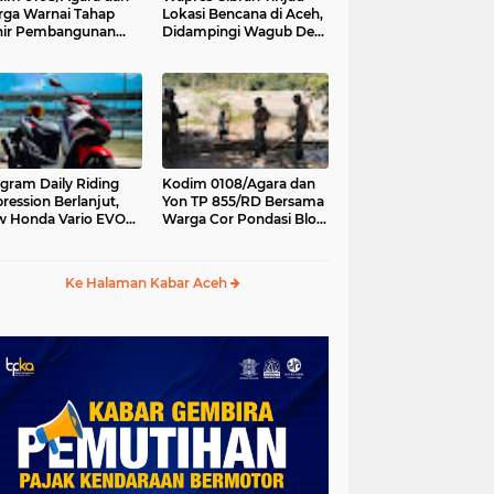
ga Warnai Tahap
Lokasi Bencana di Aceh,
hir Pembangunan
Didampingi Wagub Dek
batan Gantung di
Fadh
ambe Aceh Tenggara
gram Daily Riding
Kodim 0108/Agara dan
ression Berlanjut,
Yon TP 855/RD Bersama
 Honda Vario EVO
Warga Cor Pondasi Blok
 Temani Mobilitas
Angkur Jembatan
ian Peserta
Gantung di Ds. Lawe Ger
Ger, Aceh Tenggara
Ke Halaman Kabar Aceh