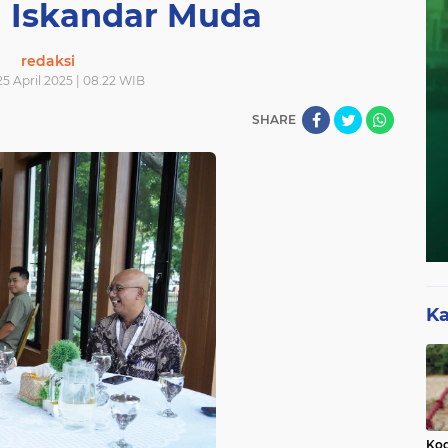
Iskandar Muda
redaksi
5 April 2025 | 08.22 WIB
SHARE
Ka
Kod