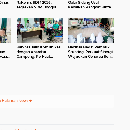
Dinas
Rakernis SDM 2026,
Gelar Sidang Usul
Tegaskan SDM Unggul
Kenaikan Pangkat Bintara
ang
Kunci Pelayanan Polri
dan Tamtama Periode 1
yang Profesional dan
April 2027
Humanis
m
Babinsa Jalin Komunikasi
Babinsa Hadiri Rembuk
pan
dengan Aparatur
Stunting, Perkuat Sinergi
ekaan
Gampong, Perkuat
Wujudkan Generasi Sehat
tan
Sinergi Membangun Desa
di Kuta Malaka
e Halaman News