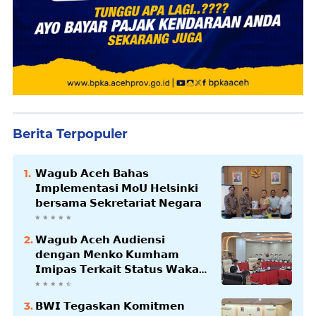
Berita Terpopuler
𝗪𝗮𝗴𝘂𝗯 𝗔𝗰𝗲𝗵 𝗕𝗮𝗵𝗮𝘀
𝗜𝗺𝗽𝗹𝗲𝗺𝗲𝗻𝘁𝗮𝘀𝗶 𝗠𝗼𝗨 𝗛𝗲𝗹𝘀𝗶𝗻𝗸𝗶
𝗯𝗲𝗿𝘀𝗮𝗺𝗮 𝗦𝗲𝗸𝗿𝗲𝘁𝗮𝗿𝗶𝗮𝘁 𝗡𝗲𝗴𝗮𝗿𝗮
𝗪𝗮𝗴𝘂𝗯 𝗔𝗰𝗲𝗵 𝗔𝘂𝗱𝗶𝗲𝗻𝘀𝗶
𝗱𝗲𝗻𝗴𝗮𝗻 𝗠𝗲𝗻𝗸𝗼 𝗞𝘂𝗺𝗵𝗮𝗺
𝗜𝗺𝗶𝗽𝗮𝘀 𝗧𝗲𝗿𝗸𝗮𝗶𝘁 𝗦𝘁𝗮𝘁𝘂𝘀 𝗪𝗮𝗸𝗮𝗳
𝗕𝗹𝗮𝗻𝗴𝗽𝗮𝗱𝗮𝗻𝗴
𝗕𝗪𝗜 𝗧𝗲𝗴𝗮𝘀𝗸𝗮𝗻 𝗞𝗼𝗺𝗶𝘁𝗺𝗲𝗻