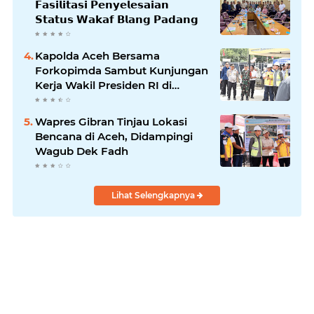
𝗙𝗮𝘀𝗶𝗹𝗶𝘁𝗮𝘀𝗶 𝗣𝗲𝗻𝘆𝗲𝗹𝗲𝘀𝗮𝗶𝗮𝗻
𝗦𝘁𝗮𝘁𝘂𝘀 𝗪𝗮𝗸𝗮𝗳 𝗕𝗹𝗮𝗻𝗴 𝗣𝗮𝗱𝗮𝗻𝗴
Kapolda Aceh Bersama
Forkopimda Sambut Kunjungan
Kerja Wakil Presiden RI di
Kabupaten Bireuen
Wapres Gibran Tinjau Lokasi
Bencana di Aceh, Didampingi
Wagub Dek Fadh
Lihat Selengkapnya