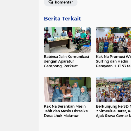
komentar
Berita Terkait
Babinsa Jalin Komunikasi
Kak Na Promosi Wi
dengan Aparatur
Surfing dan Hadiri
Gampong, Perkuat
Perayaan HUT 53 t
Sinergi Membangun Desa
BAS Simeulue
Kak Na Serahkan Mesin
Berkunjung ke SD 
Jahit dan Mesin Obras ke
7 Simeulue Barat, 
Desa Lhok Makmur
Ajak Siswa Gemar 
Ikan