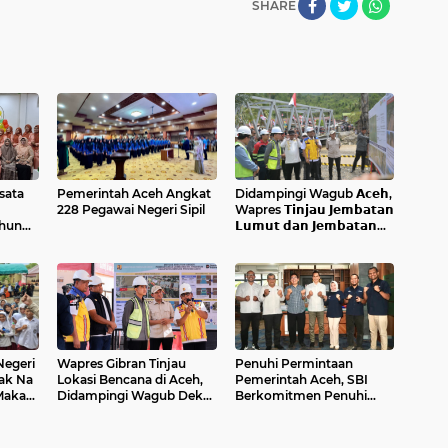
SHARE
sata
Pemerintah Aceh Angkat
Didampingi Wagub 𝗔𝗰𝗲𝗵,
228 Pegawai Negeri Sipil
Wapres 𝗧𝗶𝗻𝗷𝗮𝘂 𝗝𝗲𝗺𝗯𝗮𝘁𝗮𝗻
ahun
𝗟𝘂𝗺𝘂𝘁 𝗱𝗮𝗻 𝗝𝗲𝗺𝗯𝗮𝘁𝗮𝗻
𝗞𝗲𝗻𝗱𝗮𝘄𝗶
Negeri
Wapres Gibran Tinjau
Penuhi Permintaan
Kak Na
Lokasi Bencana di Aceh,
Pemerintah Aceh, SBI
Makan
Didampingi Wagub Dek
Berkomitmen Penuhi
Fadh
Kebutuhan Semen di
Aceh