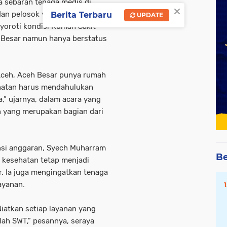
 sebaran tenaga medis di
×
 dan pelosok yang masih
Berita Terbaru
UPDATE
yoroti kondisi Rumah Sakit
eh Besar namun hanya berstatus
Aceh, Aceh Besar punya rumah
ehatan harus mendahulukan
,” ujarnya, dalam acara yang
 yang merupakan bagian dari
ensi anggaran, Syech Muharram
Be
 kesehatan tetap menjadi
r. Ia juga mengingatkan tenaga
ayanan.
Niatkan setiap layanan yang
llah SWT,” pesannya, seraya