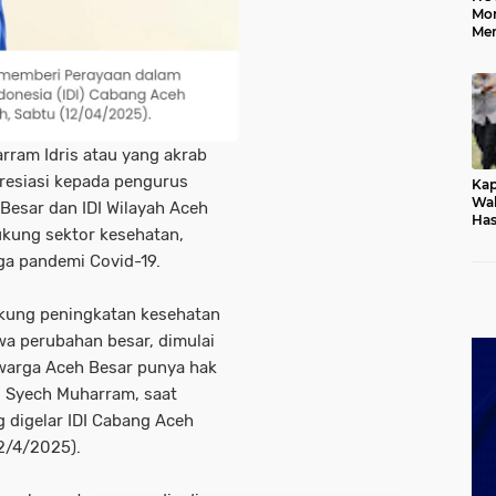
Mo
Me
Me
Keb
rram Idris atau yang akrab
esiasi kepada pengurus
Kap
Wak
 Besar dan IDI Wilayah Aceh
Has
ukung sektor kesehatan,
Rek
Pas
ga pandemi Covid-19.
Ken
ukung peningkatan kesehatan
wa perubahan besar, dimulai
p warga Aceh Besar punya hak
as Syech Muharram, saat
g digelar IDI Cabang Aceh
12/4/2025).