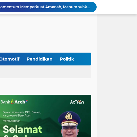
HUT ke-53 Bank Aceh: Momentum Memperkuat Amanah, Menumbuhkan Keberkahan Bagi Aceh
Silaturahmi Lintas Sektor di Kuta Alam, TNI–Polri dan Desa Perkokoh Kebersamaan
Babinsa Peukan Bada Hadiri Rapat Lanjutan HUT RI ke-81, Perkuat Sinergi Lintas Sektor
jid Raya Gelar Acara Lepas Sambut Danramil
Dukung Generasi Sehat, Babinsa Seulimeum Dampingi Imunisasi Campak di Tanoh Abee
Di Pinggir Sawah, Babinsa Lhoong Pererat Kedekatan dengan Masyarakat Desa Gle Bruek
Kapolda Aceh Bersama Forkopimda Sambut Kunjungan Kerja Wakil Presiden RI di Kabupaten Bireuen
Kapolda Aceh Dampingi Wakil Presiden RI Tinjau Hasil Rehabilitasi dan Rekonstruksi Pascabencana di Desa Kendawi, Gayo Lues
Otomotif
Pendidikan
Politik
Kapolda Aceh dan Forkopimda Dampingi Kunjungan Kerja Wakil Presiden RI Gibran Rakabuming Raka di Aceh Tengah
Kak Na Promosi Wisata Surfing dan Hadiri Perayaan HUT 53 tahun BAS Simeulue