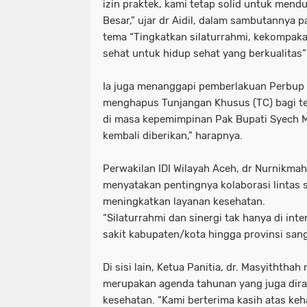
izin praktek, kami tetap solid untuk men
Besar,” ujar dr Aidil, dalam sambutannya
tema “Tingkatkan silaturrahmi, kekompaka
sehat untuk hidup sehat yang berkualitas”
Ia juga menanggapi pemberlakuan Perbup
menghapus Tunjangan Khusus (TC) bagi te
di masa kepemimpinan Pak Bupati Syech M
kembali diberikan,” harapnya.
Perwakilan IDI Wilayah Aceh, dr Nurnikma
menyatakan pentingnya kolaborasi lintas 
meningkatkan layanan kesehatan.
“Silaturrahmi dan sinergi tak hanya di inte
sakit kabupaten/kota hingga provinsi sanga
Di sisi lain, Ketua Panitia, dr. Masyiththa
merupakan agenda tahunan yang juga dir
kesehatan. “Kami berterima kasih atas ke