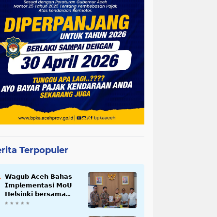
rita Terpopuler
𝗪𝗮𝗴𝘂𝗯 𝗔𝗰𝗲𝗵 𝗕𝗮𝗵𝗮𝘀
𝗜𝗺𝗽𝗹𝗲𝗺𝗲𝗻𝘁𝗮𝘀𝗶 𝗠𝗼𝗨
𝗛𝗲𝗹𝘀𝗶𝗻𝗸𝗶 𝗯𝗲𝗿𝘀𝗮𝗺𝗮
𝗦𝗲𝗸𝗿𝗲𝘁𝗮𝗿𝗶𝗮𝘁 𝗡𝗲𝗴𝗮𝗿𝗮