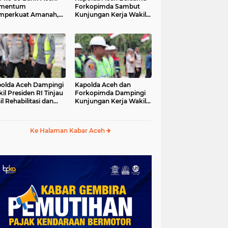
mentum
Forkopimda Sambut
mperkuat Amanah,
Kunjungan Kerja Wakil
numbuhkan
Presiden RI di
erkahan Bagi Aceh
Kabupaten Bireuen
olda Aceh Dampingi
Kapolda Aceh dan
il Presiden RI Tinjau
Forkopimda Dampingi
il Rehabilitasi dan
Kunjungan Kerja Wakil
onstruksi
Presiden RI Gibran
cabencana di Desa
Rakabuming Raka di
dawi, Gayo Lues
Aceh Tengah
Ke Halaman Kabar Aceh