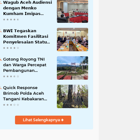
𝗪𝗮𝗴𝘂𝗯 𝗔𝗰𝗲𝗵 𝗔𝘂𝗱𝗶𝗲𝗻𝘀𝗶
𝗱𝗲𝗻𝗴𝗮𝗻 𝗠𝗲𝗻𝗸𝗼
𝗞𝘂𝗺𝗵𝗮𝗺 𝗜𝗺𝗶𝗽𝗮𝘀
𝗧𝗲𝗿𝗸𝗮𝗶𝘁 𝗦𝘁𝗮𝘁𝘂𝘀 𝗪𝗮𝗸𝗮𝗳
𝗕𝗹𝗮𝗻𝗴𝗽𝗮𝗱𝗮𝗻𝗴
𝗕𝗪𝗜 𝗧𝗲𝗴𝗮𝘀𝗸𝗮𝗻
𝗞𝗼𝗺𝗶𝘁𝗺𝗲𝗻 𝗙𝗮𝘀𝗶𝗹𝗶𝘁𝗮𝘀𝗶
𝗣𝗲𝗻𝘆𝗲𝗹𝗲𝘀𝗮𝗶𝗮𝗻 𝗦𝘁𝗮𝘁𝘂𝘀
𝗪𝗮𝗸𝗮𝗳 𝗕𝗹𝗮𝗻𝗴 𝗣𝗮𝗱𝗮𝗻𝗴
Gotong Royong TNI
dan Warga Percepat
Pembangunan
Jembatan Gantung
Perintis Kuta Ujung
Aceh Tenggara
Quick Response
Brimob Polda Aceh
Tangani Kebakaran
Hutan di Lembah
Seulawah
Lihat Selengkapnya