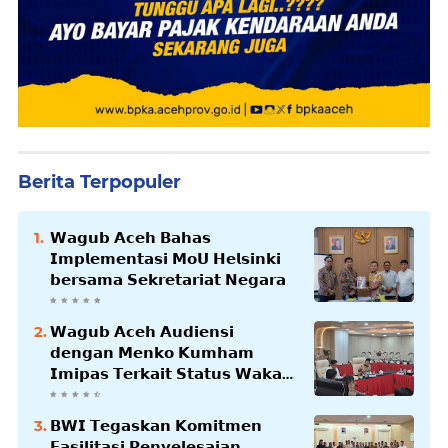
Berita Terpopuler
𝗪𝗮𝗴𝘂𝗯 𝗔𝗰𝗲𝗵 𝗕𝗮𝗵𝗮𝘀
𝗜𝗺𝗽𝗹𝗲𝗺𝗲𝗻𝘁𝗮𝘀𝗶 𝗠𝗼𝗨 𝗛𝗲𝗹𝘀𝗶𝗻𝗸𝗶
𝗯𝗲𝗿𝘀𝗮𝗺𝗮 𝗦𝗲𝗸𝗿𝗲𝘁𝗮𝗿𝗶𝗮𝘁 𝗡𝗲𝗴𝗮𝗿𝗮
𝗪𝗮𝗴𝘂𝗯 𝗔𝗰𝗲𝗵 𝗔𝘂𝗱𝗶𝗲𝗻𝘀𝗶
𝗱𝗲𝗻𝗴𝗮𝗻 𝗠𝗲𝗻𝗸𝗼 𝗞𝘂𝗺𝗵𝗮𝗺
𝗜𝗺𝗶𝗽𝗮𝘀 𝗧𝗲𝗿𝗸𝗮𝗶𝘁 𝗦𝘁𝗮𝘁𝘂𝘀 𝗪𝗮𝗸𝗮𝗳
𝗕𝗹𝗮𝗻𝗴𝗽𝗮𝗱𝗮𝗻𝗴
𝗕𝗪𝗜 𝗧𝗲𝗴𝗮𝘀𝗸𝗮𝗻 𝗞𝗼𝗺𝗶𝘁𝗺𝗲𝗻
𝗙𝗮𝘀𝗶𝗹𝗶𝘁𝗮𝘀𝗶 𝗣𝗲𝗻𝘆𝗲𝗹𝗲𝘀𝗮𝗶𝗮𝗻