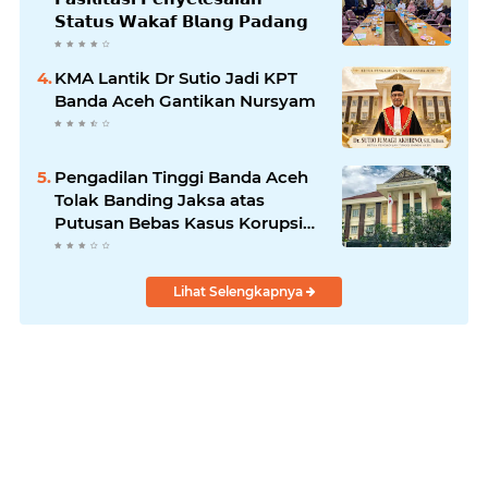
𝗦𝘁𝗮𝘁𝘂𝘀 𝗪𝗮𝗸𝗮𝗳 𝗕𝗹𝗮𝗻𝗴 𝗣𝗮𝗱𝗮𝗻𝗴
KMA Lantik Dr Sutio Jadi KPT
Banda Aceh Gantikan Nursyam
Pengadilan Tinggi Banda Aceh
Tolak Banding Jaksa atas
Putusan Bebas Kasus Korupsi
Wastafel
Lihat Selengkapnya